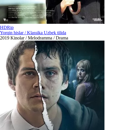
HDRip
Yorqin hislar / Klassika Uzbek tilida
2019
Kinolar / Melodramma / Drama