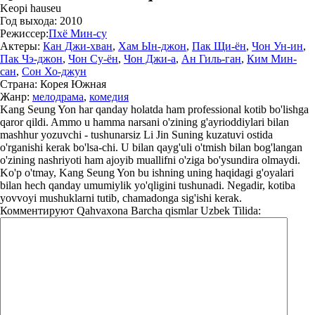
Keopi hauseu
Год выхода:
2010
Режиссер:
Пхё Мин-су
Актеры:
Кан Джи-хван
,
Хам Ын-джон
,
Пак Щи-ён
,
Чон Ун-ин
,
Пак Чэ-джон
,
Чон Су-ён
,
Чон Джи-а
,
Ан Гиль-ган
,
Ким Мин-
сан
,
Сон Хо-джун
Страна:
Корея Южная
Жанр:
мелодрама
,
комедия
Kang Seung Yon har qanday holatda ham professional kotib bo'lishga
qaror qildi. Ammo u hamma narsani o'zining g'ayrioddiylari bilan
mashhur yozuvchi - tushunarsiz Li Jin Suning kuzatuvi ostida
o'rganishi kerak bo'lsa-chi. U bilan qayg'uli o'tmish bilan bog'langan
o'zining nashriyoti ham ajoyib muallifni o'ziga bo'ysundira olmaydi.
Ko'p o'tmay, Kang Seung Yon bu ishning uning haqidagi g'oyalari
bilan hech qanday umumiylik yo'qligini tushunadi. Negadir, kotiba
yovvoyi mushuklarni tutib, chamadonga sig'ishi kerak.
Комментируют
Qahvaxona Barcha qismlar Uzbek Tilida: