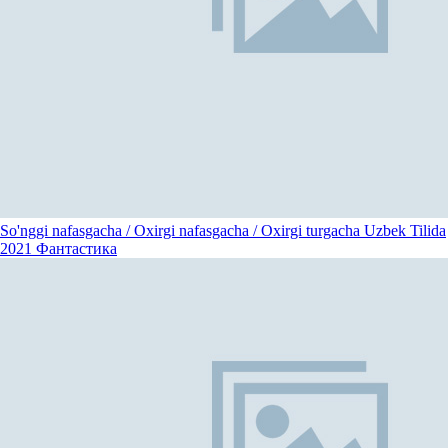
So'nggi nafasgacha / Oxirgi nafasgacha / Oxirgi turgacha Uzbek Tilida
2021
Фантастика