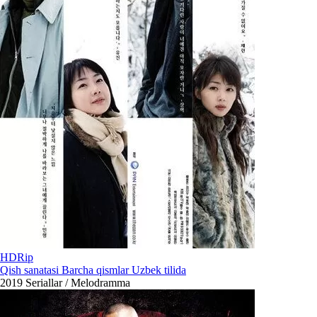
HDRip
Qish sanatasi Barcha qismlar Uzbek tilida
2019
Seriallar / Melodramma