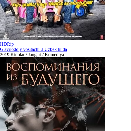
HDRip
G'ayrioddiy vositachi-3 Uzbek tilida
2019
Kinolar / Jangari / Komediya