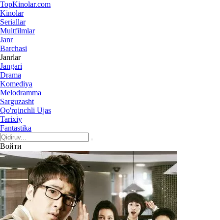
Top
Kinolar
.com
Kinolar
Seriallar
Multfilmlar
Janr
Barchasi
Janrlar
Jangari
Drama
Komediya
Melodramma
Sarguzasht
Qo'rqinchli Ujas
Tarixiy
Fantastika
Войти