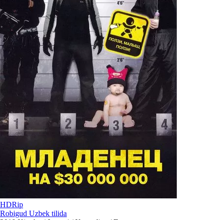
HDRip
Robigud Uzbek tilida