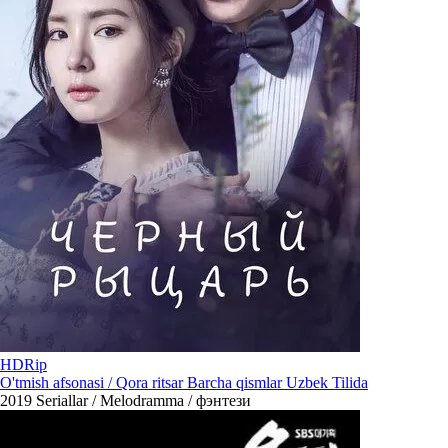
HDRip
O'tmish afsonasi / Qora ritsar Barcha qismlar Uzbek Tilida
2019
Seriallar / Melodramma / фэнтези