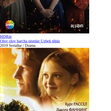
HDRip
Olov olov barcha qismlar Uzbek tilida
2019
Seriallar / Drama