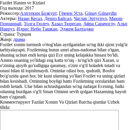
Fazilet Hanim ve Kizlari
Год выхода:
2017
Режиссер:
Алптекин Бозкурт
,
Гёкчен Уста
,
Günay Günaydin
Актеры:
Назан Кесал
,
Дениз Байсал
,
Чаглар Эртугрул
,
Махир
Гюнширай
,
Толга Гюлеч
,
Хазал Тюресан
,
Афра Сарачоглу
,
Альп
Навруз
,
Идрис Неби Ташкан
,
Эджем Балтаджи
Страна:
Турция
Жанр:
драма
Fozilet xonim turmush o'rtog'idan ayrilganidan so'ng ikki qizni yolg'iz
tarbiyalayapti. Foziletning butun umri afsus-nadomat bilan o'tgan,
shuning uchun endi kenja qizi Ece uning kelajakka hissasi bo'ldi.
Ammo onaning yo'lidagi eng katta to'siq - to'ng'ich qizi Xazan, u
o'zining ajoyib go'zalligiga qaramay, o'zini o'g'il boladek tutadi va
onasi bilan til topishmaydi. Ominlar oilasi boy, qudratli, Bosfor
bo'g'ozida qasri bor, bir kuni ularning yo'llari Fozilet va uning qizlari
bilan kesishadi. Ominning boyligi hatto Foziletning orzularidan ham
oshib ketadi. Ular bilan uchrashgandan so'ng nafaqat Ecening, balki
oilaning buzilgan o'g'li Sinan Ominni sevib qolgan Hazanning hayoti
ham o'zgaradi.
Комментируют
Fazilat Xonim Va Qizlari Barcha qismlar Uzbek
tilida: