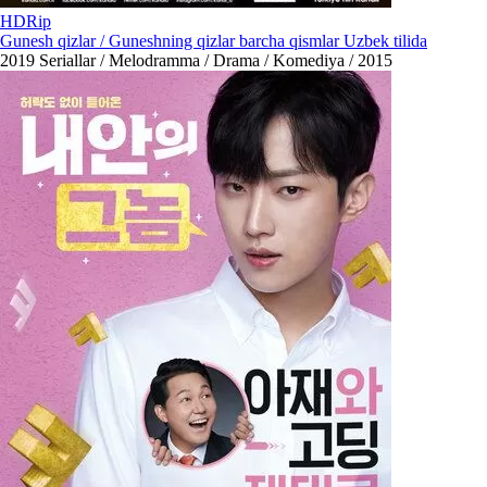
HDRip
Gunesh qizlar / Guneshning qizlar barcha qismlar Uzbek tilida
2019
Seriallar / Melodramma / Drama / Komediya / 2015