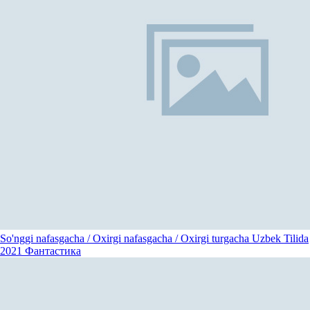
So'nggi nafasgacha / Oxirgi nafasgacha / Oxirgi turgacha Uzbek Tilida
2021
Фантастика