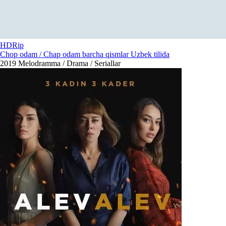
HDRip
Chop odam / Chap odam barcha qismlar Uzbek tilida
2019
Melodramma / Drama / Seriallar