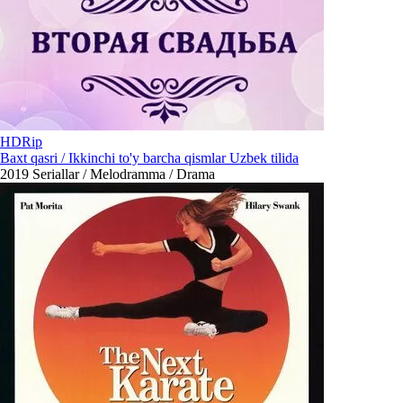
HDRip
Baxt qasri / Ikkinchi to'y barcha qismlar Uzbek tilida
2019
Seriallar / Melodramma / Drama