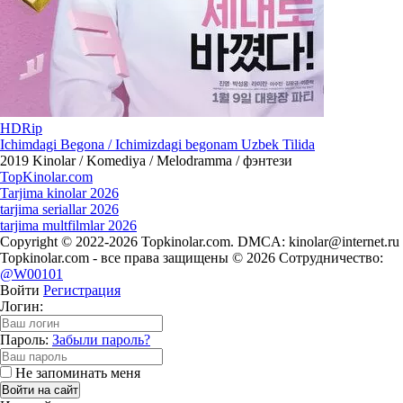
HDRip
Ichimdagi Begona / Ichimizdagi begonam Uzbek Tilida
2019
Kinolar / Komediya / Melodramma / фэнтези
Top
Kinolar
.com
Tarjima kinolar 2026
tarjima seriallar 2026
tarjima multfilmlar 2026
Copyright © 2022-2026 Topkinolar.com. DMCA:
kinolar@internet.ru
Topkinolar.com - все права защищены © 2026 Сотрудничество:
@W00101
Войти
Регистрация
Логин:
Пароль:
Забыли пароль?
Не запоминать меня
Войти на сайт