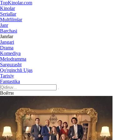
Top
Kinolar
.com
Kinolar
Seriallar
Multfilmlar
Janr
Barchasi
Janrlar
Jangari
Drama
Komediya
Melodramma
Sarguzasht
Qo'rqinchli Ujas
Tarixiy
Fantastika
Войти