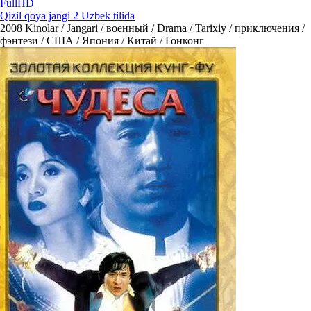
FullHD
Qizil qoya jangi 2 Uzbek tilida
2008
Kinolar / Jangari / военный / Drama / Tarixiy / приключения /
фэнтези / США / Япония / Китай / Гонконг