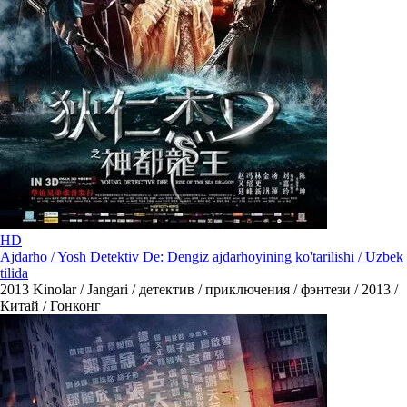
HD
Ajdarho / Yosh Detektiv De: Dengiz ajdarhoyining ko'tarilishi / Uzbek
tilida
2013
Kinolar / Jangari / детектив / приключения / фэнтези / 2013 /
Китай / Гонконг