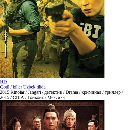
HD
Qotil / killer Uzbek tilida
2015
Kinolar / Jangari / детектив / Drama / криминал / триллер /
2015 / США / Гонконг / Мексика