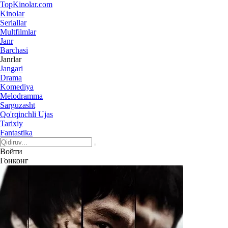
Top
Kinolar
.com
Kinolar
Seriallar
Multfilmlar
Janr
Barchasi
Janrlar
Jangari
Drama
Komediya
Melodramma
Sarguzasht
Qo'rqinchli Ujas
Tarixiy
Fantastika
Войти
Гонконг