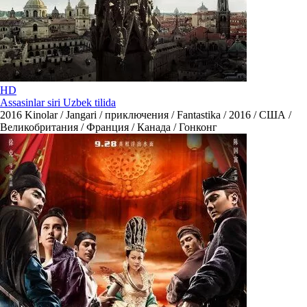
HD
Assasinlar siri Uzbek tilida
2016
Kinolar / Jangari / приключения / Fantastika / 2016 / США /
Великобритания / Франция / Канада / Гонконг