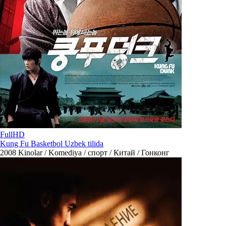
FullHD
Kung Fu Basketbol Uzbek tilida
2008
Kinolar / Komediya / спорт / Китай / Гонконг