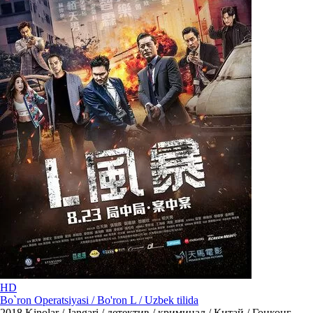
HD
Bo`ron Operatsiyasi / Bo'ron L / Uzbek tilida
2018
Kinolar / Jangari / детектив / криминал / Китай / Гонконг