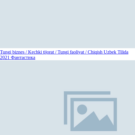
Tungi biznes / Kechki tijorat / Tungi faoliyat / Chiqish Uzbek Tilida
2021
Фантастика