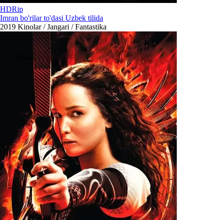
HDRip
Imran bo'rilar to'dasi Uzbek tilida
2019
Kinolar / Jangari / Fantastika