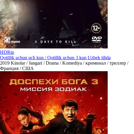
HDRip
Qotillik uchun uch kun / Qotillik uchun 3 kun Uzbek tilida
2019
Kinolar / Jangari / Drama / Komediya / криминал / триллер /
Франция / США