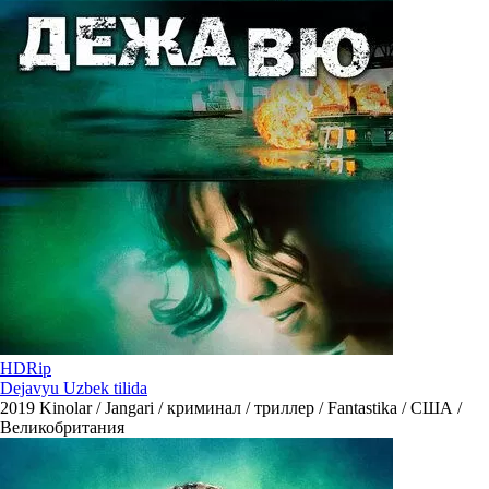
HDRip
Dejavyu Uzbek tilida
2019
Kinolar / Jangari / криминал / триллер / Fantastika / США /
Великобритания