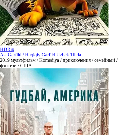
HDRip
Asl Garfild / Haqiqiy Garfild Uzbek Tilida
2019
мультфильм / Komediya / приключения / семейный /
фэнтези / США