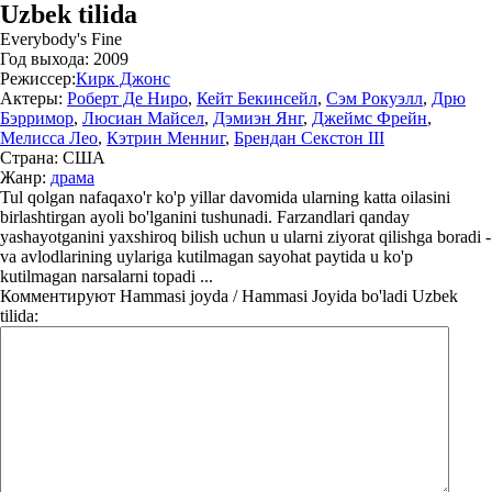
Uzbek tilida
Everybody's Fine
Год выхода:
2009
Режиссер:
Кирк Джонс
Актеры:
Роберт Де Ниро
,
Кейт Бекинсейл
,
Сэм Рокуэлл
,
Дрю
Бэрримор
,
Люсиан Майсел
,
Дэмиэн Янг
,
Джеймс Фрейн
,
Мелисса Лео
,
Кэтрин Менниг
,
Брендан Секстон III
Страна:
США
Жанр:
драма
Tul qolgan nafaqaxo'r ko'p yillar davomida ularning katta oilasini
birlashtirgan ayoli bo'lganini tushunadi. Farzandlari qanday
yashayotganini yaxshiroq bilish uchun u ularni ziyorat qilishga boradi -
va avlodlarining uylariga kutilmagan sayohat paytida u ko'p
kutilmagan narsalarni topadi ...
Комментируют
Hammasi joyda / Hammasi Joyida bo'ladi Uzbek
tilida: