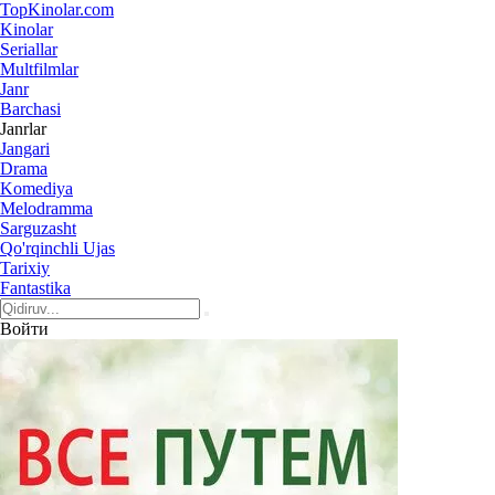
Top
Kinolar
.com
Kinolar
Seriallar
Multfilmlar
Janr
Barchasi
Janrlar
Jangari
Drama
Komediya
Melodramma
Sarguzasht
Qo'rqinchli Ujas
Tarixiy
Fantastika
Войти