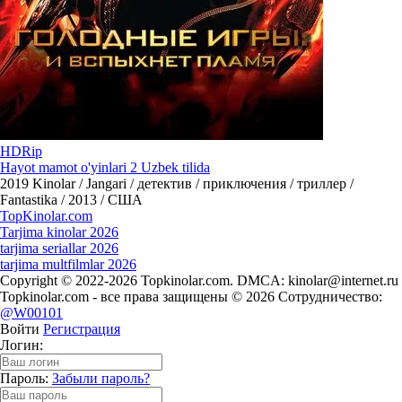
HDRip
Hayot mamot o'yinlari 2 Uzbek tilida
2019
Kinolar / Jangari / детектив / приключения / триллер /
Fantastika / 2013 / США
Top
Kinolar
.com
Tarjima kinolar 2026
tarjima seriallar 2026
tarjima multfilmlar 2026
Copyright © 2022-2026 Topkinolar.com. DMCA:
kinolar@internet.ru
Topkinolar.com - все права защищены © 2026 Сотрудничество:
@W00101
Войти
Регистрация
Логин:
Пароль:
Забыли пароль?