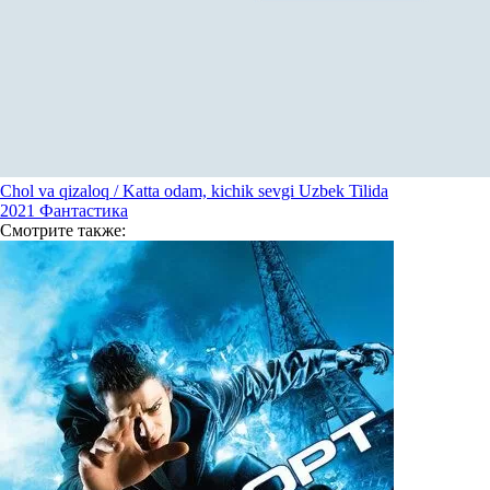
Chol va qizaloq / Katta odam, kichik sevgi Uzbek Tilida
2021
Фантастика
Смотрите
также: