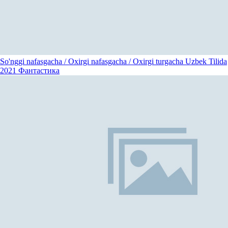
So'nggi nafasgacha / Oxirgi nafasgacha / Oxirgi turgacha Uzbek Tilida
2021
Фантастика