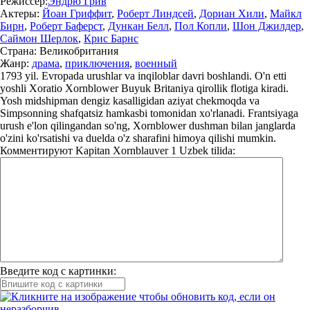
Режиссер:
Эндрю Грив
Актеры:
Йоан Гриффит
,
Роберт Линдсей
,
Дориан Хили
,
Майкл
Бирн
,
Роберт Баферст
,
Дункан Белл
,
Пол Копли
,
Шон Джилдер
,
Саймон Шерлок
,
Крис Барнс
Страна:
Великобритания
Жанр:
драма
,
приключения
,
военный
1793 yil. Evropada urushlar va inqiloblar davri boshlandi. O'n etti
yoshli Xoratio Xornblower Buyuk Britaniya qirollik flotiga kiradi.
Yosh midshipman dengiz kasalligidan aziyat chekmoqda va
Simpsonning shafqatsiz hamkasbi tomonidan xo'rlanadi. Frantsiyaga
urush e'lon qilingandan so'ng, Xornblower dushman bilan janglarda
o'zini ko'rsatishi va duelda o'z sharafini himoya qilishi mumkin.
Комментируют
Kapitan Xornblauver 1 Uzbek tilida:
Введите код с картинки: