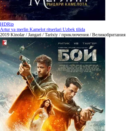
HDRip
Artur va merlin Kamelot ritserlari Uzbek tilida
2019
Kinolar / Jangari / Tarixiy / приключения / Великобритания