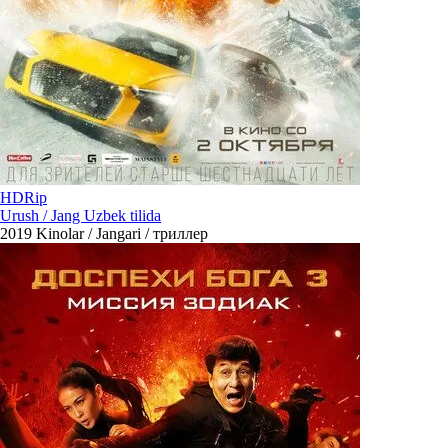
HDRip
Urush / Jang Uzbek tilida
2019
Kinolar / Jangari / триллер