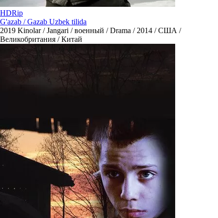
HDRip
G'azab / Gazab Uzbek tilida
2019
Kinolar / Jangari / военный / Drama / 2014 / США /
Великобритания / Китай