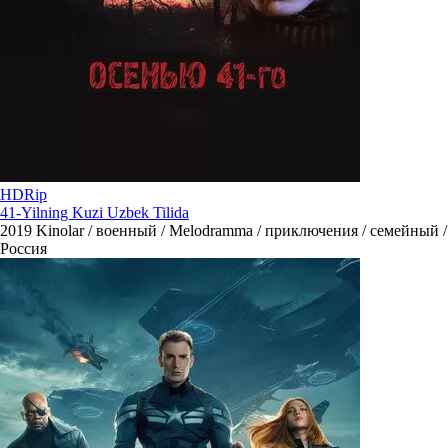
HDRip
41-Yilning Kuzi Uzbek Tilida
2019
Kinolar / военный / Melodramma / приключения / семейный /
Россия