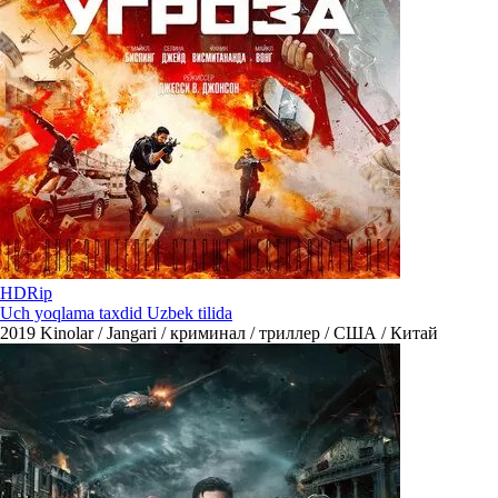
HDRip
Uch yoqlama taxdid Uzbek tilida
2019
Kinolar / Jangari / криминал / триллер / США / Китай