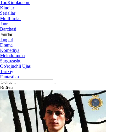
Top
Kinolar
.com
Kinolar
Seriallar
Multfilmlar
Janr
Barchasi
Janrlar
Jangari
Drama
Komediya
Melodramma
Sarguzasht
Qo'rqinchli Ujas
Tarixiy
Fantastika
Войти