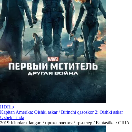
HDRip
Kapitan Amerika: Qishki askar / Birinchi qasoskor 2: Qishki askar
Uzbek Tilida
2019
Kinolar / Jangari / приключения / триллер / Fantastika / США