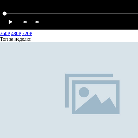
360P
480P
720P
Топ
за неделю: