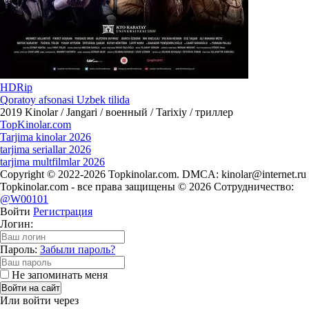
HDRip
Qoratoy afsonasi Uzbek tilida
2019
Kinolar / Jangari / военный / Tarixiy / триллер
Top
Kinolar
.com
Tarjima kinolar 2026
tarjima seriallar 2026
tarjima multfilmlar 2026
Copyright © 2022-2026 Topkinolar.com. DMCA:
kinolar@internet.ru
Topkinolar.com - все права защищены © 2026 Сотрудничество:
@W00101
Войти
Регистрация
Логин:
Пароль:
Забыли пароль?
Не запоминать меня
Войти на сайт
Или войти через