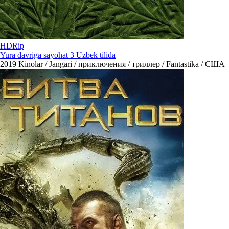
HDRip
Yura davriga sayohat 3 Uzbek tilida
2019
Kinolar / Jangari / приключения / триллер / Fantastika / США