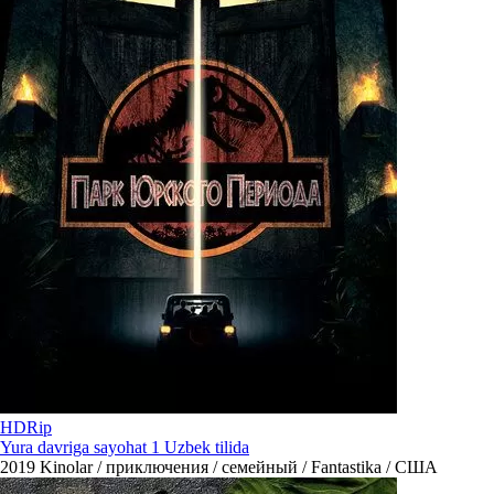
HDRip
Yura davriga sayohat 1 Uzbek tilida
2019
Kinolar / приключения / семейный / Fantastika / США