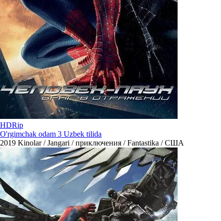
HDRip
O'rgimchak odam 3 Uzbek tilida
2019
Kinolar / Jangari / приключения / Fantastika / США