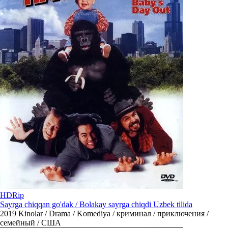
HDRip
Sayrga chiqqan go'dak / Bolakay sayrga chiqdi Uzbek tilida
2019
Kinolar / Drama / Komediya / криминал / приключения /
семейный / США