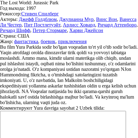
The Lost World: Jurassic Park
Год выхода:
1997
Режиссер:
Стивен Спилберг
Актеры:
Джефф Голдблюм
,
Джулианна Мур
,
Винс Вон
,
Ванесса
Ли Честер
,
Пит Постлетуэйт
,
Арлисс Ховард
,
Ричард Аттенборо
,
Ричард Шифф
,
Петер Стормаре
,
Харви Джейсон
Страна:
США
Жанр:
фантастика
,
боевик
,
приключения
Bu film Yura Parkida sodir bo'lgan voqeadan to'rt yil o'tib sodir bo'ladi.
Yaqin atrofdagi orolda dinozavrlar tirik qoldi va yovvoyi tabiatga
moslashdi. Ammo mana, kimdir ularni materikga olib chiqib, undan
pul ishlashni istaydi, oqibati nima bo'lishini tushunmay, o'z odamlarini
orolga jo'natadi. O'z kompaniyasi ustidan nazoratni yo'qotgan NJon
Hammondning fikricha, u o'tmishdagi xatolaringizni tuzatish
imkoniyati. U, o'z navbatida, Ian Malkolm boshchiligidagi
ekspeditsiyani yollanma askarlar tushishidan oldin u erga kelish uchun
jihozlaydi. NA Voqealar natijasida bu ikki qarama-qarshi guruh
halokatli xavf ostida birlashishga majbur bo'ladi. Va keyinroq ma'lum
bo'lishicha, ularning vaqti juda oz.
Комментируют
Yura davriga sayohat 2 Uzbek tilida: