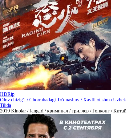
HDRip
Olov chizig’i / Chorrahadagi To'qnashuv / Xavfli otishma Uzbek
Tilida
2019
Kinolar / Jangari / криминал / триллер / Гонконг / Китай