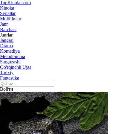
Top
Kinolar
.com
Kinolar
Seriallar
Multfilmlar
Janr
Barchasi
Janrlar
Jangari
Drama
Komediya
Melodramma
Sarguzasht
Qo'rqinchli Ujas
Tarixiy
Fantastika
Войти