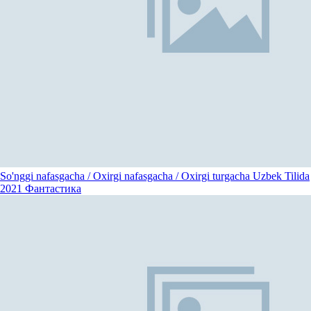
So'nggi nafasgacha / Oxirgi nafasgacha / Oxirgi turgacha Uzbek Tilida
2021
Фантастика