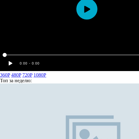
360P
480P
720P
1080P
Топ
за неделю: