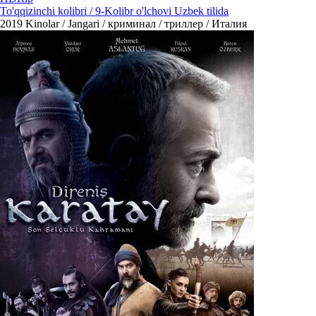
To'qqizinchi kolibri / 9-Kolibr o'lchovi Uzbek tilida
2019
Kinolar / Jangari / криминал / триллер / Италия