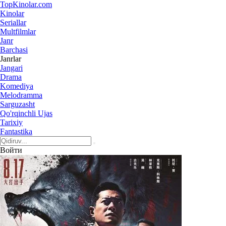
Top
Kinolar
.com
Kinolar
Seriallar
Multfilmlar
Janr
Barchasi
Janrlar
Jangari
Drama
Komediya
Melodramma
Sarguzasht
Qo'rqinchli Ujas
Tarixiy
Fantastika
Войти