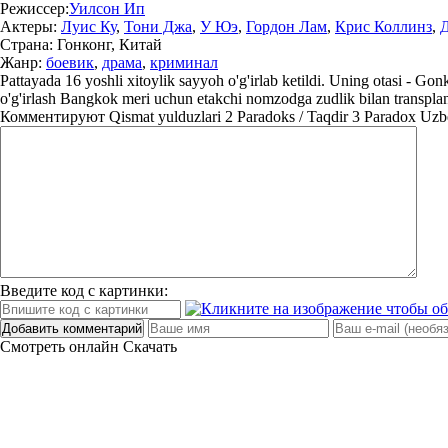
Режиссер:
Уилсон Ип
Актеры:
Луис Ку
,
Тони Джа
,
У Юэ
,
Гордон Лам
,
Крис Коллинз
,
Страна:
Гонконг, Китай
Жанр:
боевик
,
драма
,
криминал
Pattayada 16 yoshli xitoylik sayyoh o'g'irlab ketildi. Uning otasi - Go
o'g'irlash Bangkok meri uchun etakchi nomzodga zudlik bilan transplanta
Комментируют
Qismat yulduzlari 2 Paradoks / Taqdir 3 Paradox Uzbe
Введите код с картинки:
Добавить комментарий
Смотреть онлайн
Скачать