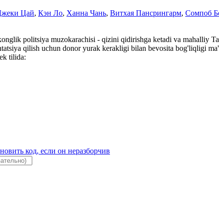
Джеки Цай
,
Кэн Ло
,
Ханна Чань
,
Витхая Пансрингарм
,
Сомпоб Б
nkonglik politsiya muzokarachisi - qizini qidirishga ketadi va mahalliy 
tsiya qilish uchun donor yurak kerakligi bilan bevosita bog'liqligi ma'
k tilida: