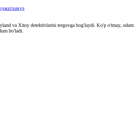
еджатхикул
Tayland va Xitoy detektivlarini tergovga bog'laydi. Ko'p o'tmay, odam
lum bo'ladi.