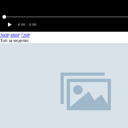
360P
480P
720P
Топ
за неделю: