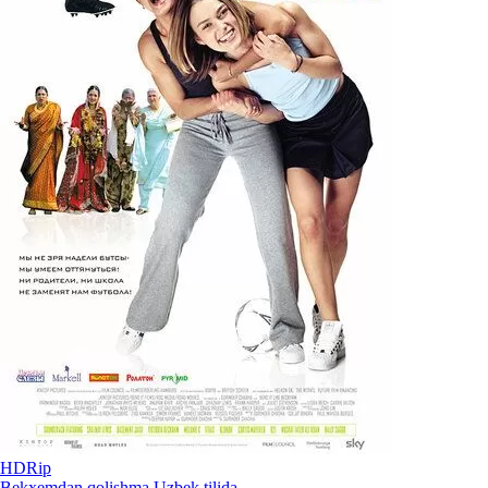
HDRip
Bekxemdan qolishma Uzbek tilida