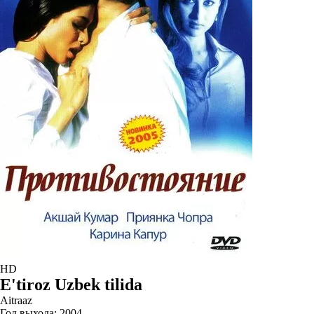
HD
E'tiroz Uzbek tilida
Aitraaz
Год выхода:
2004