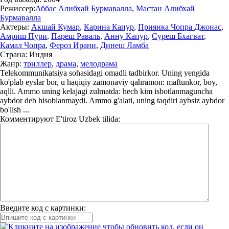
Режиссер:
Аббас Алибхай Бурмавалла
,
Мастан Алибхай
Бурмавалла
Актеры:
Акшай Кумар
,
Карина Капур
,
Приянка Чопра Джонас
,
Амриш Пури
,
Пареш Раваль
,
Анну Капур
,
Суреш Бхагват
,
Камал Чопра
,
Фероз Ирани
,
Динеш Ламба
Страна:
Индия
Жанр:
триллер
,
драма
,
мелодрама
Telekommunikatsiya sohasidagi omadli tadbirkor. Uning yengida
ko'plab eyslar bor, u haqiqiy zamonaviy qahramon: maftunkor, boy,
aqlli. Ammo uning kelajagi zulmatda: hech kim isbotlanmaguncha
aybdor deb hisoblanmaydi. Ammo g'alati, uning taqdiri aybsiz aybdor
bo'lish ...
Комментируют
E'tiroz Uzbek tilida:
Введите код с картинки: