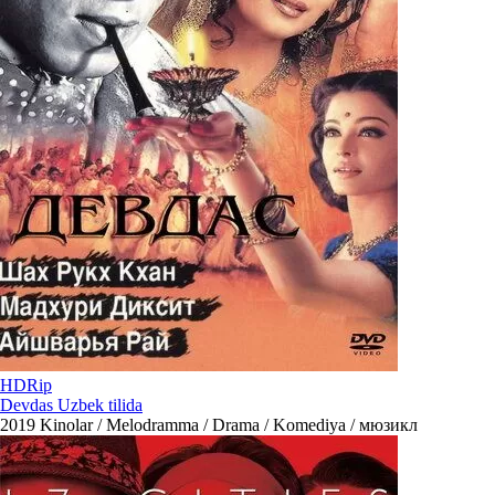
HDRip
Devdas Uzbek tilida
2019
Kinolar / Melodramma / Drama / Komediya / мюзикл