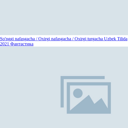
So'nggi nafasgacha / Oxirgi nafasgacha / Oxirgi turgacha Uzbek Tilida
2021
Фантастика