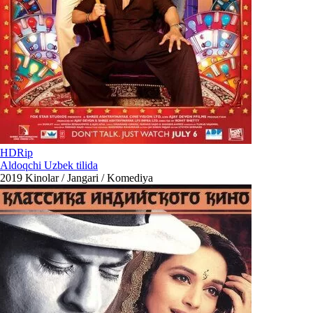
HDRip
Aldoqchi Uzbek tilida
2019
Kinolar / Jangari / Komediya