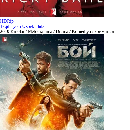
HDRip
Taqdir yo'li Uzbek tilida
2019
Kinolar / Melodramma / Drama / Komediya / криминал