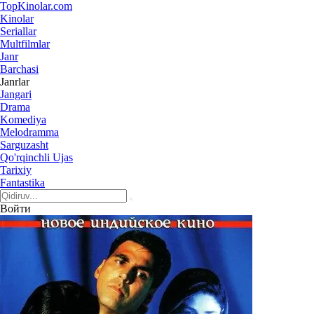
Top
Kinolar
.com
Kinolar
Seriallar
Multfilmlar
Janr
Barchasi
Janrlar
Jangari
Drama
Komediya
Melodramma
Sarguzasht
Qo'rqinchli Ujas
Tarixiy
Fantastika
Войти