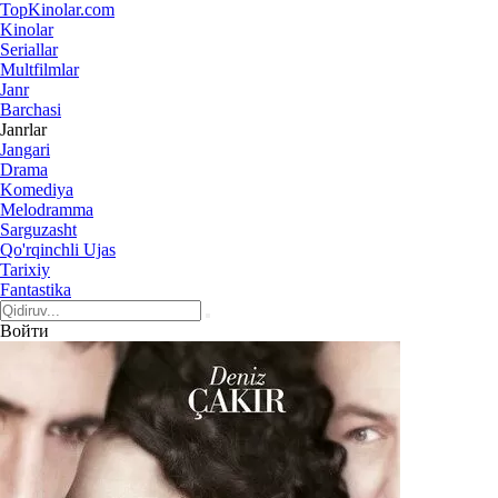
Top
Kinolar
.com
Kinolar
Seriallar
Multfilmlar
Janr
Barchasi
Janrlar
Jangari
Drama
Komediya
Melodramma
Sarguzasht
Qo'rqinchli Ujas
Tarixiy
Fantastika
Войти