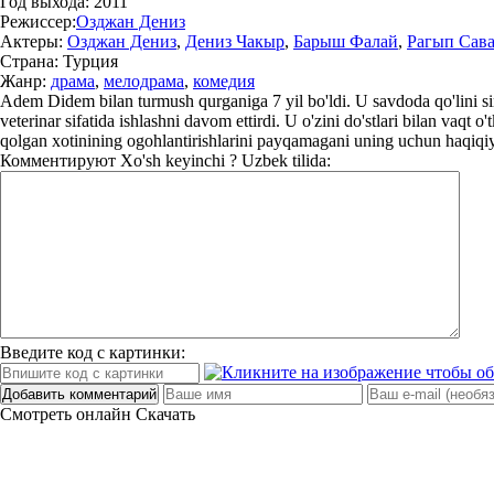
Год выхода:
2011
Режиссер:
Озджан Дениз
Актеры:
Озджан Дениз
,
Дениз Чакыр
,
Барыш Фалай
,
Рагып Сав
Страна:
Турция
Жанр:
драма
,
мелодрама
,
комедия
Adem Didem bilan turmush qurganiga 7 yil bo'ldi. U savdoda qo'lini sin
veterinar sifatida ishlashni davom ettirdi. U o'zini do'stlari bilan vaq
qolgan xotinining ogohlantirishlarini payqamagani uning uchun haqiqiy 
Комментируют
Xo'sh keyinchi ? Uzbek tilida:
Введите код с картинки:
Добавить комментарий
Смотреть онлайн
Скачать