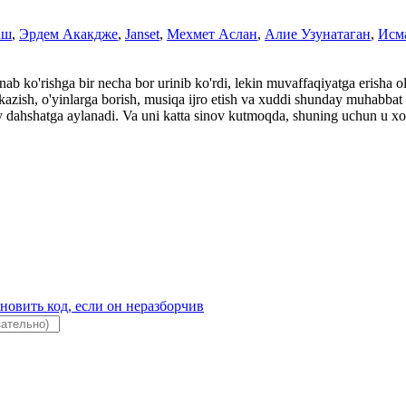
аш
,
Эрдем Акакдже
,
Janset
,
Мехмет Аслан
,
Алие Узунатаган
,
Исм
ab ko'rishga bir necha bor urinib ko'rdi, lekin muvaffaqiyatga erisha 
t o'tkazish, o'yinlarga borish, musiqa ijro etish va xuddi shunday muhabb
dahshatga aylanadi. Va uni katta sinov kutmoqda, shuning uchun u xotin