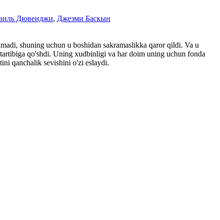
аиль Дювенджи
,
Джезми Баскын
olmadi, shuning uchun u boshidan sakramaslikka qaror qildi. Va u
at tartibiga qo'shdi. Uning xudbinligi va har doim uning uchun fonda
i qanchalik sevishini o'zi eslaydi.