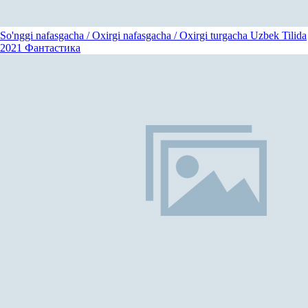
So'nggi nafasgacha / Oxirgi nafasgacha / Oxirgi turgacha Uzbek Tilida
2021
Фантастика