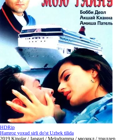
HDRip
Hamroz yoxud sirli do'st Uzbek tilida
2019
Kinolar / Jangari / Melodramma / мюзикл / триллер