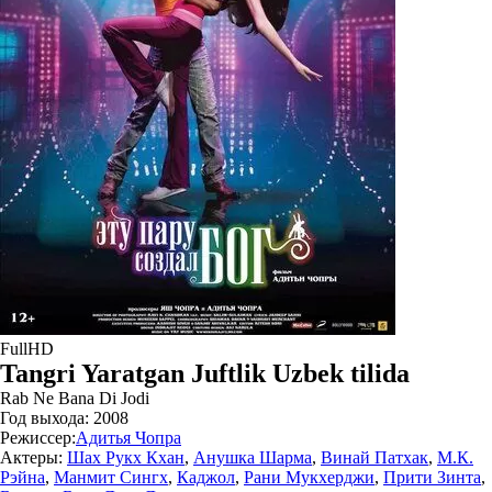
FullHD
Tangri Yaratgan Juftlik Uzbek tilida
Rab Ne Bana Di Jodi
Год выхода:
2008
Режиссер:
Адитья Чопра
Актеры:
Шах Рукх Кхан
,
Анушка Шарма
,
Винай Патхак
,
М.К.
Рэйна
,
Манмит Сингх
,
Каджол
,
Рани Мукхерджи
,
Прити Зинта
,