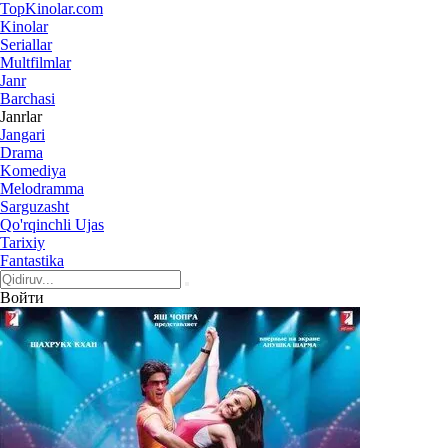
Top
Kinolar
.com
Kinolar
Seriallar
Multfilmlar
Janr
Barchasi
Janrlar
Jangari
Drama
Komediya
Melodramma
Sarguzasht
Qo'rqinchli Ujas
Tarixiy
Fantastika
Войти