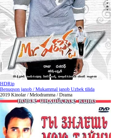
HDRip
Benuqson janob / Mukammal janob Uzbek tilida
2019
Kinolar / Melodramma / Drama