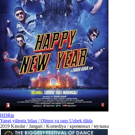
HDRip
Yangi yilingiz bilan / Olmos va raqs Uzbek tilida
2019
Kinolar / Jangari / Komediya / криминал / музыка