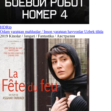
HDRip
Odam yaratgan mahluqlar / Inson yaratgan hayvonlar Uzbek tilida
2019
Kinolar / Jangari / Fantastika / Австралия