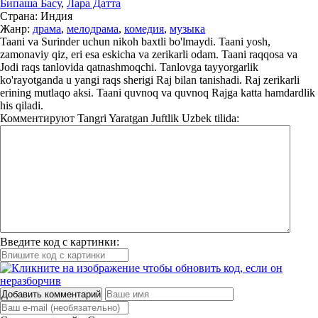
Бипаша Басу
,
Лара Датта
Страна:
Индия
Жанр:
драма
,
мелодрама
,
комедия
,
музыка
Taani va Surinder uchun nikoh baxtli bo'lmaydi. Taani yosh,
zamonaviy qiz, eri esa eskicha va zerikarli odam. Taani raqqosa va
Jodi raqs tanlovida qatnashmoqchi. Tanlovga tayyorgarlik
ko'rayotganda u yangi raqs sherigi Raj bilan tanishadi. Raj zerikarli
erining mutlaqo aksi. Taani quvnoq va quvnoq Rajga katta hamdardlik
his qiladi.
Комментируют
Tangri Yaratgan Juftlik Uzbek tilida:
Введите код с картинки:
Добавить комментарий