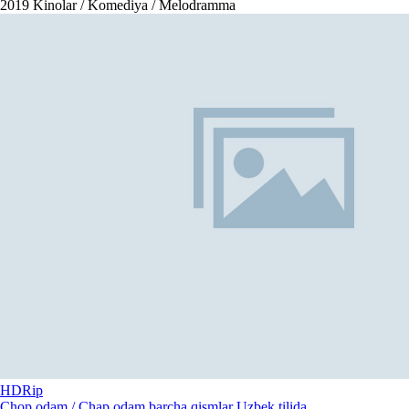
2019
Kinolar / Komediya / Melodramma
HDRip
Chop odam / Chap odam barcha qismlar Uzbek tilida