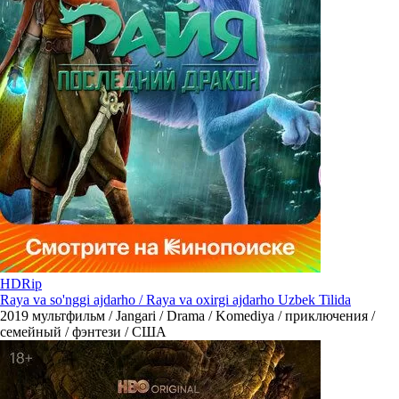
HDRip
Raya va so'nggi ajdarho / Raya va oxirgi ajdarho Uzbek Tilida
2019
мультфильм / Jangari / Drama / Komediya / приключения /
семейный / фэнтези / США