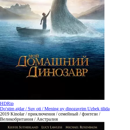
HDRip
Do'stim ajdar / Suv oti / Mening uy dinozavrim Uzbek tilida
2019
Kinolar / приключения / семейный / фэнтези /
Великобритания / Австралия