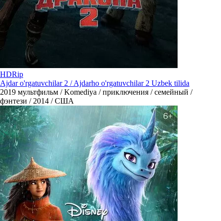
HDRip
Ajdar o'rgatuvchilar 2 / Ajdarho o'rgatuvchilar 2 Uzbek tilida
2019
мультфильм / Komediya / приключения / семейный /
фэнтези / 2014 / США