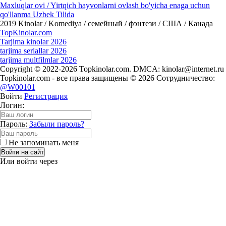
Maxluqlar ovi / Yirtqich hayvonlarni ovlash bo'yicha enaga uchun
qo'llanma Uzbek Tilida
2019
Kinolar / Komediya / семейный / фэнтези / США / Канада
Top
Kinolar
.com
Tarjima kinolar 2026
tarjima seriallar 2026
tarjima multfilmlar 2026
Copyright © 2022-2026 Topkinolar.com. DMCA:
kinolar@internet.ru
Topkinolar.com - все права защищены © 2026 Сотрудничество:
@W00101
Войти
Регистрация
Логин:
Пароль:
Забыли пароль?
Не запоминать меня
Войти на сайт
Или войти через