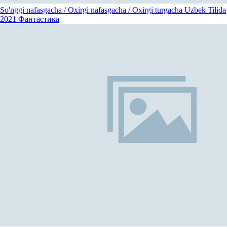
So'nggi nafasgacha / Oxirgi nafasgacha / Oxirgi turgacha Uzbek Tilida
2021
Фантастика