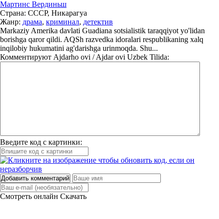
Мартинс Вердиньш
Страна:
СССР, Никарагуа
Жанр:
драма
,
криминал
,
детектив
Markaziy Amerika davlati Guadiana sotsialistik taraqqiyot yo'lidan
borishga qaror qildi. AQSh razvedka idoralari respublikaning xalq
inqilobiy hukumatini ag'darishga urinmoqda. Shu...
Комментируют
Ajdarho ovi / Ajdar ovi Uzbek Tilida:
Введите код с картинки:
Добавить комментарий
Смотреть онлайн
Скачать