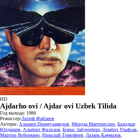
HD
Ajdarho ovi / Ajdar ovi Uzbek Tilida
Год выхода:
1986
Режиссер:
Латиф Файзиев
Актеры:
Алишер Пирмухамедов
,
Мирдза Мартинсоне
,
Баходыр
Юлдашев
,
Альберт Филозов
,
Борис Зайденберг
,
Лембит Ульфсак
,
Мартин Вейнманн
,
Николай Тимофеев
,
Лазарь Качмазов
,