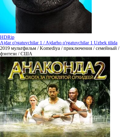
HDRip
Ajdar o'rgatuvchilar 1 / Ajdarho o'rgatuvchilar 1 Uzbek tilida
2019
мультфильм / Komediya / приключения / семейный /
фэнтези / США