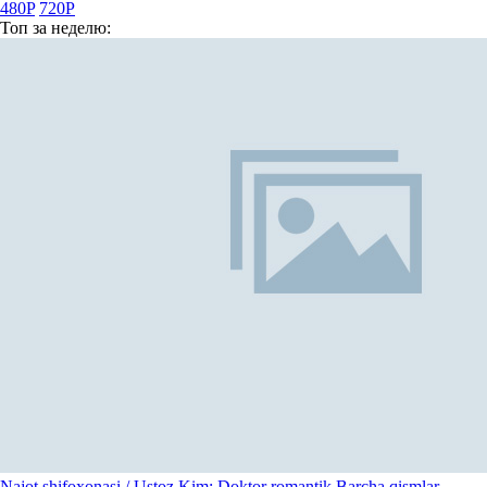
480P
720P
Топ
за неделю:
Najot shifoxonasi / Ustoz Kim: Doktor romantik Barcha qismlar