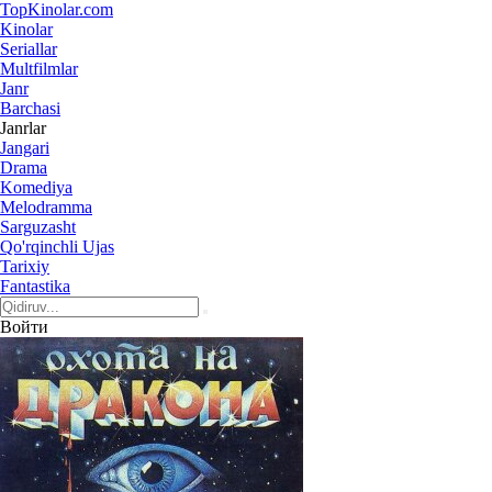
Top
Kinolar
.com
Kinolar
Seriallar
Multfilmlar
Janr
Barchasi
Janrlar
Jangari
Drama
Komediya
Melodramma
Sarguzasht
Qo'rqinchli Ujas
Tarixiy
Fantastika
Войти