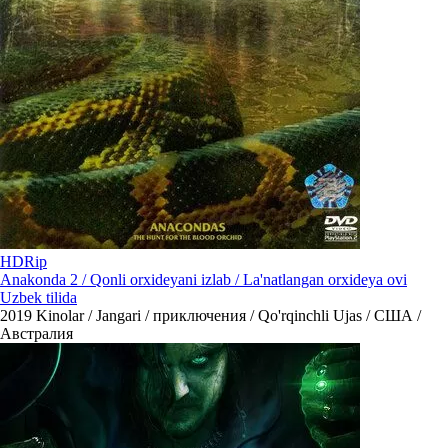
HDRip
Anakonda 2 / Qonli orxideyani izlab / La'natlangan orxideya ovi
Uzbek tilida
2019
Kinolar / Jangari / приключения / Qo'rqinchli Ujas / США /
Австралия