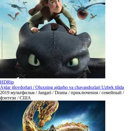
HDRip
Ajdar jilovdorlari / Oluxning ajdarho va chavandozlari Uzbek tilida
2019
мультфильм / Jangari / Drama / приключения / семейный /
фэнтези / США