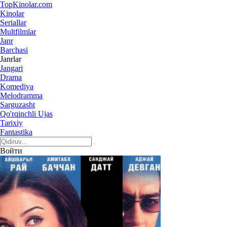
Top
Kinolar
.com
Kinolar
Seriallar
Multfilmlar
Janr
Barchasi
Janrlar
Jangari
Drama
Komediya
Melodramma
Sarguzasht
Qo'rqinchli Ujas
Tarixiy
Fantastika
Войти