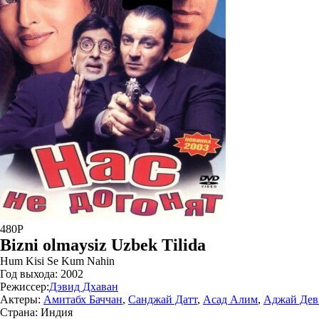
480P
Bizni olmaysiz Uzbek Tilida
Hum Kisi Se Kum Nahin
Год выхода:
2002
Режиссер:
Дэвид Дхаван
Актеры:
Амитабх Баччан
,
Санджай Датт
,
Асад Алим
,
Аджай Дев
Страна:
Индия