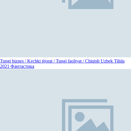
Tungi biznes / Kechki tijorat / Tungi faoliyat / Chiqish Uzbek Tilida
2021
Фантастика