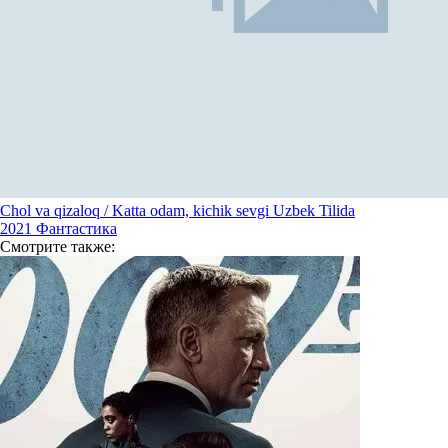
Chol va qizaloq / Katta odam, kichik sevgi Uzbek Tilida
2021
Фантастика
Смотрите
также: