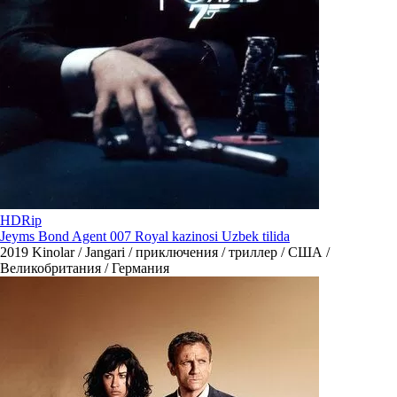
HDRip
Jeyms Bond Agent 007 Royal kazinosi Uzbek tilida
2019
Kinolar / Jangari / приключения / триллер / США /
Великобритания / Германия