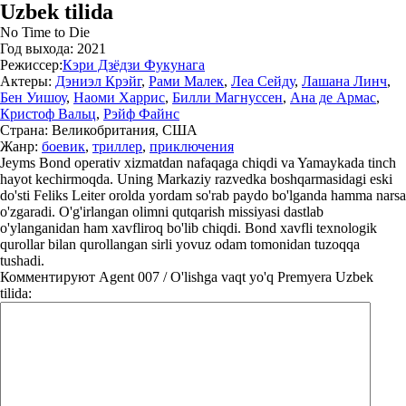
Uzbek tilida
No Time to Die
Год выхода:
2021
Режиссер:
Кэри Дзёдзи Фукунага
Актеры:
Дэниэл Крэйг
,
Рами Малек
,
Леа Сейду
,
Лашана Линч
,
Бен Уишоу
,
Наоми Харрис
,
Билли Магнуссен
,
Ана де Армас
,
Кристоф Вальц
,
Рэйф Файнс
Страна:
Великобритания, США
Жанр:
боевик
,
триллер
,
приключения
Jeyms Bond operativ xizmatdan nafaqaga chiqdi va Yamaykada tinch
hayot kechirmoqda. Uning Markaziy razvedka boshqarmasidagi eski
do'sti Feliks Leiter orolda yordam so'rab paydo bo'lganda hamma narsa
o'zgaradi. O'g'irlangan olimni qutqarish missiyasi dastlab
o'ylanganidan ham xavfliroq bo'lib chiqdi. Bond xavfli texnologik
qurollar bilan qurollangan sirli yovuz odam tomonidan tuzoqqa
tushadi.
Комментируют
Agent 007 / O'lishga vaqt yo'q Premyera Uzbek
tilida: