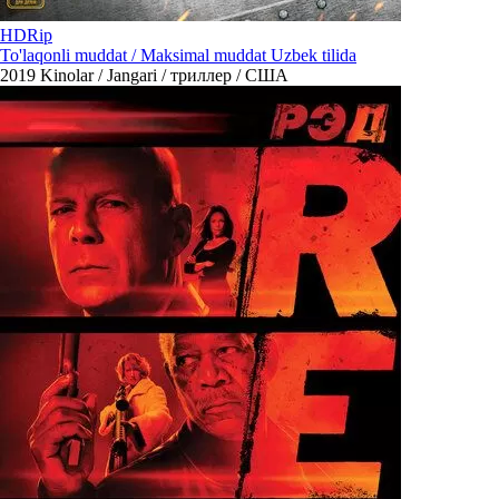
HDRip
To'laqonli muddat / Maksimal muddat Uzbek tilida
2019
Kinolar / Jangari / триллер / США