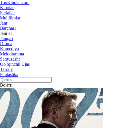
Top
Kinolar
.com
Kinolar
Seriallar
Multfilmlar
Janr
Barchasi
Janrlar
Jangari
Drama
Komediya
Melodramma
Sarguzasht
Qo'rqinchli Ujas
Tarixiy
Fantastika
Войти