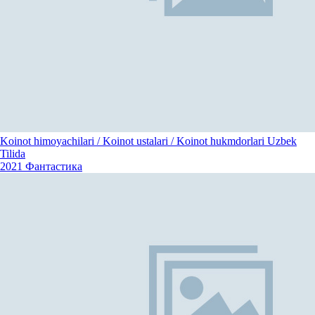
Koinot himoyachilari / Koinot ustalari / Koinot hukmdorlari Uzbek
Tilida
2021
Фантастика