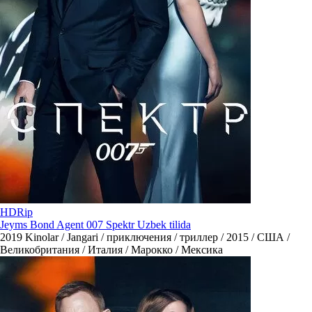
HDRip
Jeyms Bond Agent 007 Spektr Uzbek tilida
2019
Kinolar / Jangari / приключения / триллер / 2015 / США /
Великобритания / Италия / Марокко / Мексика