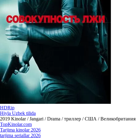
HDRip
Hiyla Uzbek tilida
2019
Kinolar / Jangari / Drama / триллер / США / Великобритания
Top
Kinolar
.com
Tarjima kinolar 2026
tarjima seriallar 2026