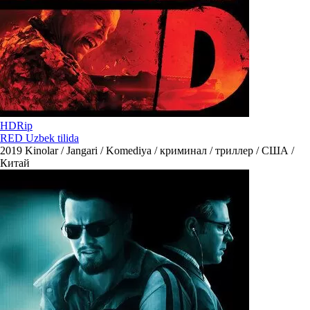
HDRip
RED Uzbek tilida
2019
Kinolar / Jangari / Komediya / криминал / триллер / США /
Китай