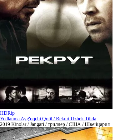
HDRip
Yo'llanma Ayg'oqchi Qotil / Rekurt Uzbek Tilida
2019
Kinolar / Jangari / триллер / США / Швейцария