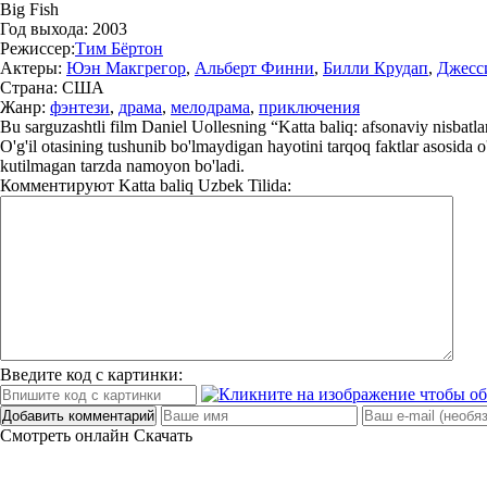
Big Fish
Год выхода:
2003
Режиссер:
Тим Бёртон
Актеры:
Юэн Макгрегор
,
Альберт Финни
,
Билли Крудап
,
Джесс
Страна:
США
Жанр:
фэнтези
,
драма
,
мелодрама
,
приключения
Bu sarguzashtli film Daniel Uollesning “Katta baliq: afsonaviy nisbatla
O'g'il otasining tushunib bo'lmaydigan hayotini tarqoq faktlar asosida o'
kutilmagan tarzda namoyon bo'ladi.
Комментируют
Katta baliq Uzbek Tilida:
Введите код с картинки:
Добавить комментарий
Смотреть онлайн
Скачать