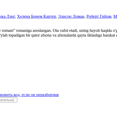
ика Лэнг
,
Хелена Бонем Картер
,
Элисон Ломан
,
Роберт Гийом
,
М
r romani” romaniga asoslangan. Ota vafot etadi, uning hayoti haqida o'g'
ylab topadigan bir qator afsona va afsonalarda qayta tiklashga harakat qi