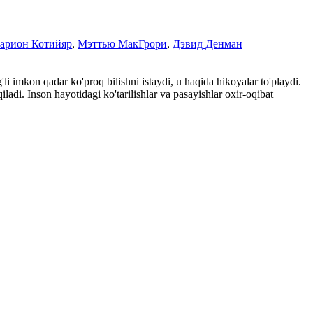
арион Котийяр
,
Мэттью МакГрори
,
Дэвид Денман
li imkon qadar ko'proq bilishni istaydi, u haqida hikoyalar to'playdi.
ladi. Inson hayotidagi ko'tarilishlar va pasayishlar oxir-oqibat