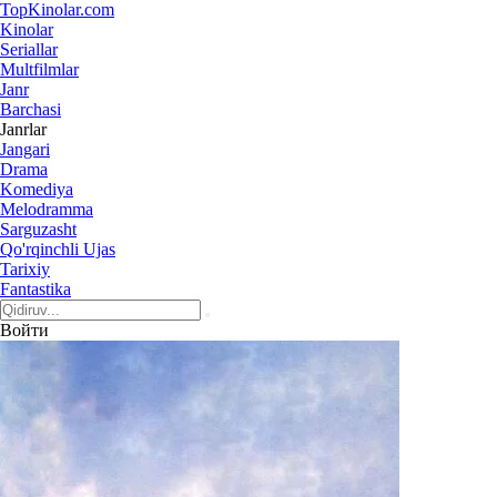
Top
Kinolar
.com
Kinolar
Seriallar
Multfilmlar
Janr
Barchasi
Janrlar
Jangari
Drama
Komediya
Melodramma
Sarguzasht
Qo'rqinchli Ujas
Tarixiy
Fantastika
Войти