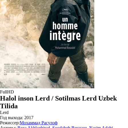
FullHD
Halol inson Lerd / Sotilmas Lerd Uzbek
Tilida
Lerd
Год выхода:
2017
Режиссер:
Мохаммад Расулоф
Актеры:
Reza Akhlaghirad
,
Soodabeh Beyzaee
,
Nasim Adabi
,