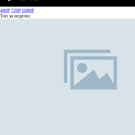
480P
720P
1080P
Топ
за неделю: