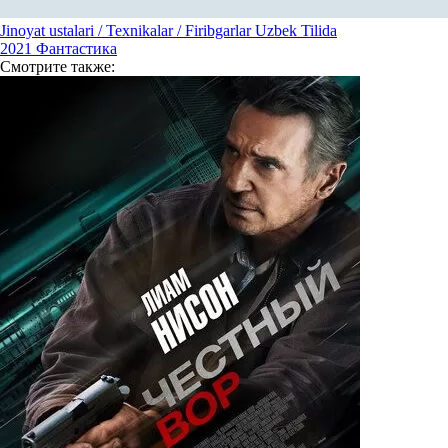
Jinoyat ustalari / Texnikalar / Firibgarlar Uzbek Tilida
2021
Фантастика
Смотрите
также: