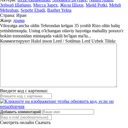
Зейнаб Шабани
,
Мисса Зарех
,
Жила Шахи
,
Majid Potki
,
Mehdi
Mehraban
,
Sepehr Ebadi
,
Bagher Yekta
Страна:
Иран
Жанр:
драма
Viloyatga ancha oldin Tehrondan kelgan 35 yoshli Rizo oltin baliq
yetishtirmoqda. Uning o'lchangan oilaviy hayotiga mahalliy poraxo'r
hokim tomonidan mintaqada vakili bo'lgan ma'lu...
Комментируют
Halol inson Lerd / Sotilmas Lerd Uzbek Tilida:
Введите код с картинки:
Добавить комментарий
Смотреть онлайн
Скачать