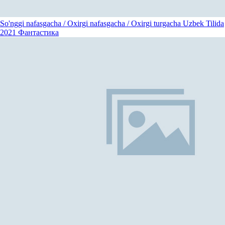
So'nggi nafasgacha / Oxirgi nafasgacha / Oxirgi turgacha Uzbek Tilida
2021
Фантастика