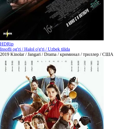
HDRip
Insofli og'ri / Halol o'g'ri / Uzbek tilida
2019
Kinolar / Jangari / Drama / криминал / триллер / США