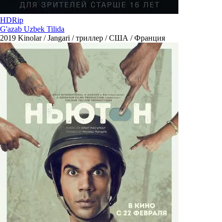
HDRip
G'azab Uzbek Tilida
2019
Kinolar / Jangari / триллер / США / Франция