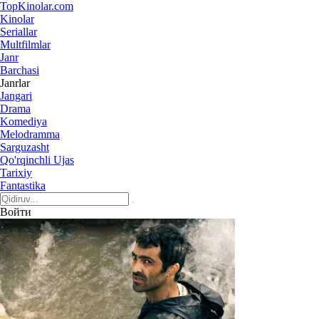
Top
Kinolar
.com
Kinolar
Seriallar
Multfilmlar
Janr
Barchasi
Janrlar
Jangari
Drama
Komediya
Melodramma
Sarguzasht
Qo'rqinchli Ujas
Tarixiy
Fantastika
Войти