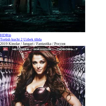
HDRip
Tortish kuchi 2 Uzbek tilida
2019
Kinolar / Jangari / Fantastika / Россия