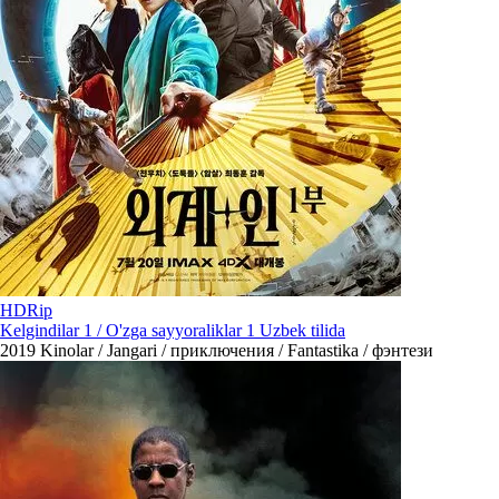
HDRip
Kelgindilar 1 / O'zga sayyoraliklar 1 Uzbek tilida
2019
Kinolar / Jangari / приключения / Fantastika / фэнтези