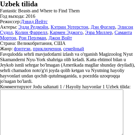
Uzbek tilida
Fantastic Beasts and Where to Find Them
Год выхода:
2016
Режиссер:
Дэвид Йейтс
Актеры:
Эдди Редмэйн
,
Кэтрин Уотерстон
,
Дэн Фоглер
,
Элисон
Судол
,
Колин Фаррелл
,
Кармен Эджого
,
Эзра Миллер
,
Саманта
Мортон
,
Рон Перлман
,
Джон Войт
Страна:
Великобритания, США
Жанр:
фэнтези
,
приключения
,
семейный
Favqulodda sehrli mavjudotlarni izlash va o'rganish Magizoolog Nyut
Skamanderni Nyu-York shahriga olib keladi. Katta ehtimol bilan u
Jeykob ismli sehrgar bo'lmagan (Amerikada magllar shunday deyiladi),
sehrli chamadon noto'g'ri joyda qolib ketgan va Nyutning hayoliy
hayvonlari undan qochib qutulmaganida, u poezdda uzoqroqqa
jo'nagan bo'lardi.
Комментируют
Jodu saltanati 1 / Hayoliy hayvonlar 1 Uzbek tilida: