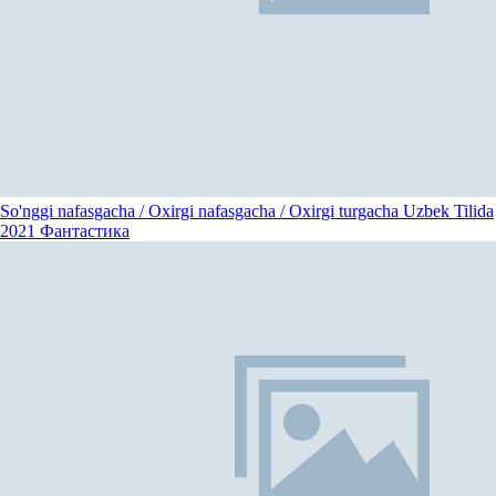
So'nggi nafasgacha / Oxirgi nafasgacha / Oxirgi turgacha Uzbek Tilida
2021
Фантастика