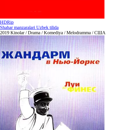
HDRip
Shahar manzaralari Uzbek tilida
2019
Kinolar / Drama / Komediya / Melodramma / США