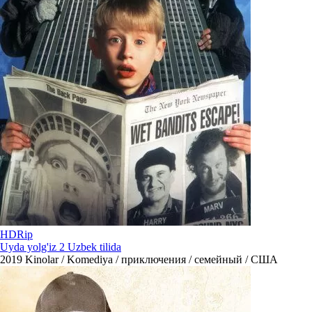
HDRip
Uyda yolg'iz 2 Uzbek tilida
2019
Kinolar / Komediya / приключения / семейный / США