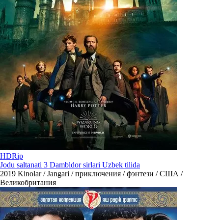
HDRip
Jodu saltanati 3 Dambldor sirlari Uzbek tilida
2019
Kinolar / Jangari / приключения / фэнтези / США /
Великобритания