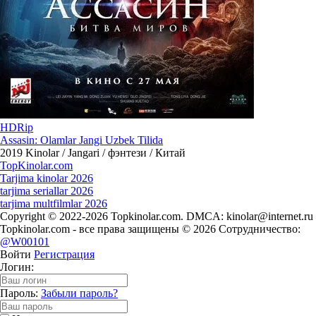
HDRip
Assasin: Olamlar Jangi Uzbek Tilida
2019
Kinolar / Jangari / фэнтези / Китай
Top
Kinolar
.com
Tarjima kinolar 2026
tarjima seriallar 2026
tarjima multfilmlar 2026
Copyright © 2022-2026 Topkinolar.com. DMCA:
kinolar@internet.ru
Topkinolar.com - все права защищены © 2026 Сотрудничество:
@W00101
Войти
Регистрация
Логин:
Пароль:
Забыли пароль?