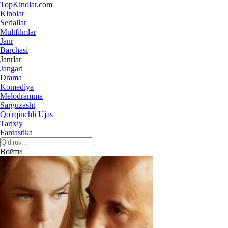
Top
Kinolar
.com
Kinolar
Seriallar
Multfilmlar
Janr
Barchasi
Janrlar
Jangari
Drama
Komediya
Melodramma
Sarguzasht
Qo'rqinchli Ujas
Tarixiy
Fantastika
Войти