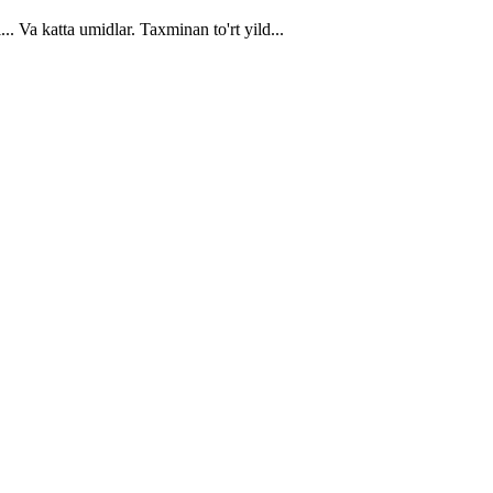
 Va katta umidlar. Taxminan to'rt yild...