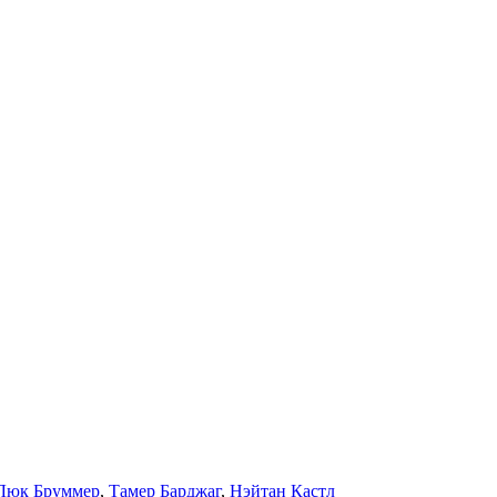
Люк Бруммер
,
Тамер Барджаг
,
Нэйтан Кастл