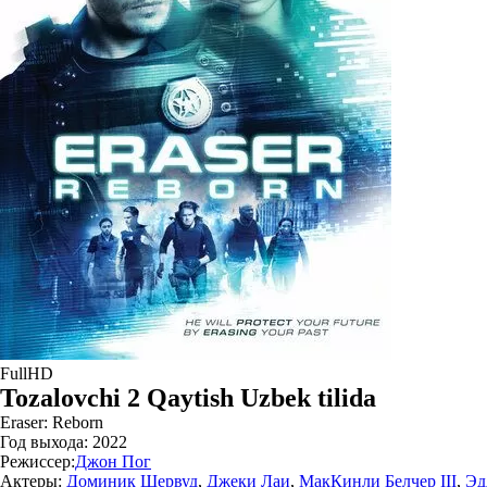
FullHD
Tozalovchi 2 Qaytish Uzbek tilida
Eraser: Reborn
Год выхода:
2022
Режиссер:
Джон Пог
Актеры:
Доминик Шервуд
,
Джеки Лаи
,
МакКинли Белчер III
,
Эд