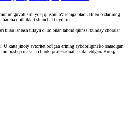
uhim guvohlarni yo'q qilishni o'z ichiga oladi. Bular o'zlarining
n barcha qotilliklari shunchaki uydirma.
 bilan ishlash tufayli o'lim bilan tahdid qilinsa, bunday choralar
U katta jinoiy avtoritet bo'lgan erining aybdorligini ko'rsatadigan
o bu boshqa masala, chunki professional tashkil etilgan. Biroq,