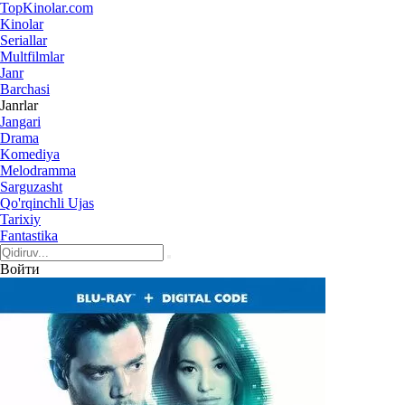
Top
Kinolar
.com
Kinolar
Seriallar
Multfilmlar
Janr
Barchasi
Janrlar
Jangari
Drama
Komediya
Melodramma
Sarguzasht
Qo'rqinchli Ujas
Tarixiy
Fantastika
Войти