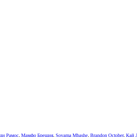
ди Рамос
,
Мамфо Брешия
,
Soyama Mbashe
,
Brandon October
,
Кай 