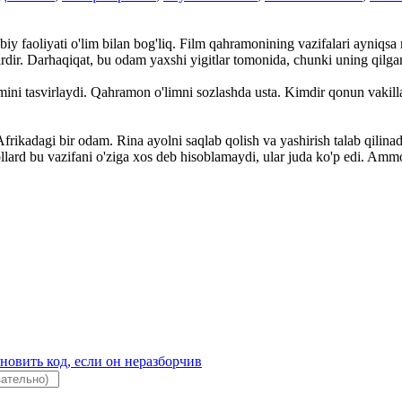
y faoliyati o'lim bilan bog'liq. Film qahramonining vazifalari ayniqsa m
ardir. Darhaqiqat, bu odam yaxshi yigitlar tomonida, chunki uning qilga
ini tasvirlaydi. Qahramon o'limni sozlashda usta. Kimdir qonun vakillari
adagi bir odam. Rina ayolni saqlab qolish va yashirish talab qilinadi. 
ollard bu vazifani o'ziga xos deb hisoblamaydi, ular juda ko'p edi. Amm