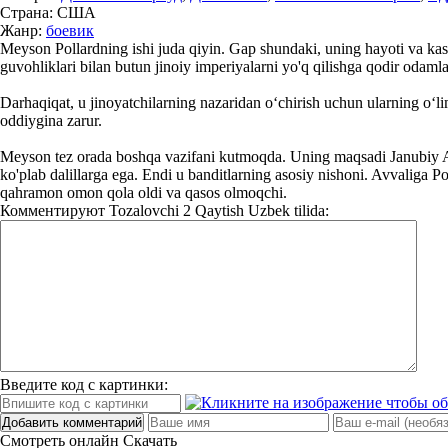
Страна:
США
Жанр:
боевик
Meyson Pollardning ishi juda qiyin. Gap shundaki, uning hayoti va kasbi
guvohliklari bilan butun jinoiy imperiyalarni yo'q qilishga qodir odaml
Darhaqiqat, u jinoyatchilarning nazaridan o‘chirish uchun ularning o‘lim
oddiygina zarur.
Meyson tez orada boshqa vazifani kutmoqda. Uning maqsadi Janubiy Afrik
ko'plab dalillarga ega. Endi u banditlarning asosiy nishoni. Avvaliga P
qahramon omon qola oldi va qasos olmoqchi.
Комментируют
Tozalovchi 2 Qaytish Uzbek tilida:
Введите код с картинки:
Добавить комментарий
Смотреть онлайн
Скачать