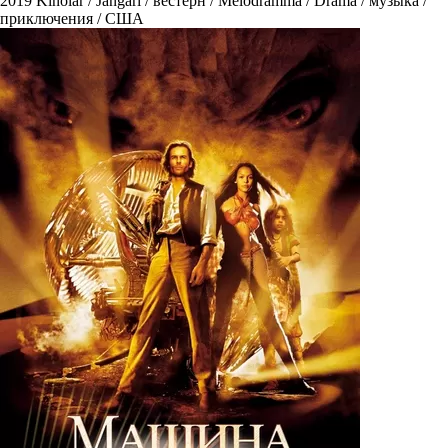
2019
Kinolar / Jangari / вестерн / Melodramma / Drama / музыка /
приключения / США