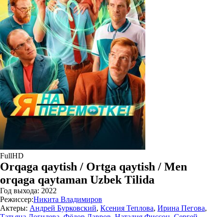
FullHD
Orqaga qaytish / Ortga qaytish / Men
orqaga qaytaman Uzbek Tilida
Год выхода:
2022
Режиссер:
Никита Владимиров
Актеры:
Андрей Бурковский
,
Ксения Теплова
,
Ирина Пегова
,
Татьяна Догилева
,
Фёдор Лавров
,
Наталия Фиссон
,
Сергей