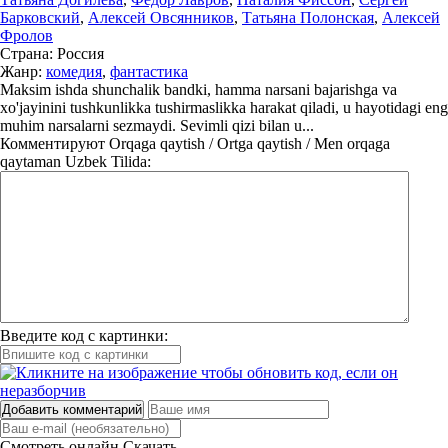
Барковский
,
Алексей Овсянников
,
Татьяна Полонская
,
Алексей
Фролов
Страна:
Россия
Жанр:
комедия
,
фантастика
Maksim ishda shunchalik bandki, hamma narsani bajarishga va
xo'jayinini tushkunlikka tushirmaslikka harakat qiladi, u hayotidagi eng
muhim narsalarni sezmaydi. Sevimli qizi bilan u...
Комментируют
Orqaga qaytish / Ortga qaytish / Men orqaga
qaytaman Uzbek Tilida:
Введите код с картинки:
Добавить комментарий
Смотреть онлайн
Скачать