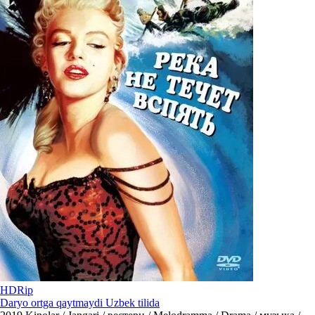
HDRip
Daryo ortga qaytmaydi Uzbek tilida