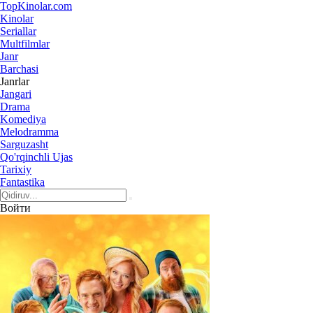
Top
Kinolar
.com
Kinolar
Seriallar
Multfilmlar
Janr
Barchasi
Janrlar
Jangari
Drama
Komediya
Melodramma
Sarguzasht
Qo'rqinchli Ujas
Tarixiy
Fantastika
Войти