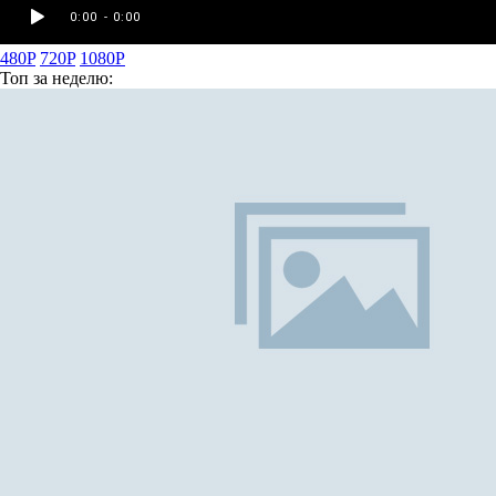
480P
720P
1080P
Топ
за неделю: