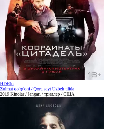
HDRip
Zulmat qo'rg'oni / Qora sayt Uzbek tilida
2019
Kinolar / Jangari / триллер / США