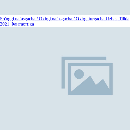
So'nggi nafasgacha / Oxirgi nafasgacha / Oxirgi turgacha Uzbek Tilida
2021
Фантастика