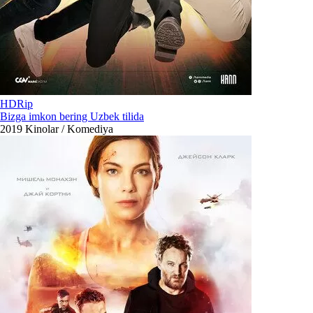
HDRip
Bizga imkon bering Uzbek tilida
2019
Kinolar / Komediya