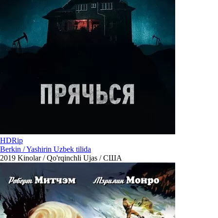
HDRip
Berkin / Yashirin Uzbek tilida
2019
Kinolar / Qo'rqinchli Ujas / США