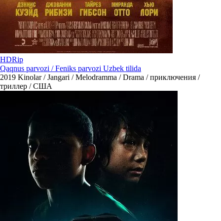
HDRip
Qaqnus parvozi / Feniks parvozi Uzbek tilida
2019
Kinolar / Jangari / Melodramma / Drama / приключения /
триллер / США