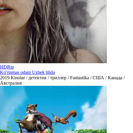
HDRip
Ko'rinmas odam Uzbek tilida
2019
Kinolar / детектив / триллер / Fantastika / США / Канада /
Австралия