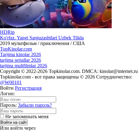
HDRip
Ko'rfaz. Yangi Sarguzashtlari Uzbek Tilida
2019
мультфильм / приключения / США
Top
Kinolar
.com
Tarjima kinolar 2026
tarjima seriallar 2026
tarjima multfilmlar 2026
Copyright © 2022-2026 Topkinolar.com. DMCA:
kinolar@internet.ru
Topkinolar.com - все права защищены © 2026 Сотрудничество:
@W00101
Войти
Регистрация
Логин:
Пароль:
Забыли пароль?
Не запоминать меня
Войти на сайт
Или войти через