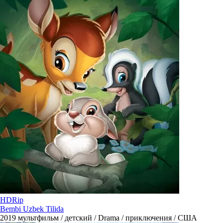
HDRip
Bembi Uzbek Tilida
2019
мультфильм / детский / Drama / приключения / США