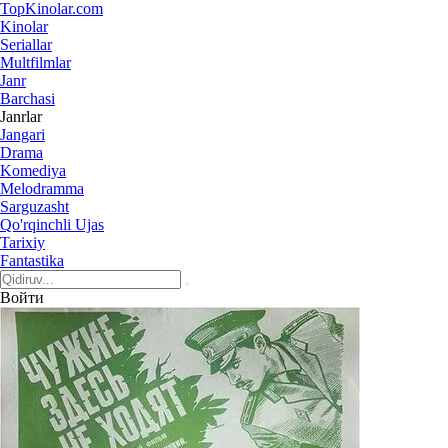
Top
Kinolar
.com
Kinolar
Seriallar
Multfilmlar
Janr
Barchasi
Janrlar
Jangari
Drama
Komediya
Melodramma
Sarguzasht
Qo'rqinchli Ujas
Tarixiy
Fantastika
Войти