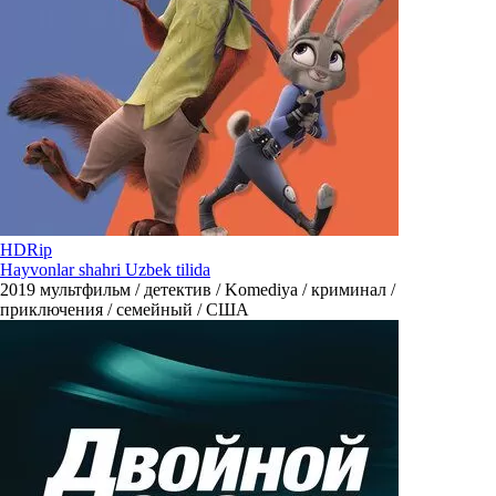
HDRip
Hayvonlar shahri Uzbek tilida
2019
мультфильм / детектив / Komediya / криминал /
приключения / семейный / США