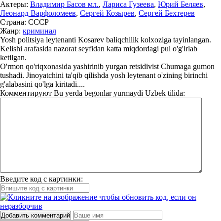
Актеры:
Владимир Басов мл.
,
Лариса Гузеева
,
Юрий Беляев
,
Леонард Варфоломеев
,
Сергей Козырев
,
Сергей Бехтерев
Страна:
СССР
Жанр:
криминал
Yosh politsiya leytenanti Kosarev baliqchilik kolxoziga tayinlangan.
Kelishi arafasida nazorat seyfidan katta miqdordagi pul o'g'irlab
ketilgan.
O'rmon qo'riqxonasida yashirinib yurgan retsidivist Chumaga gumon
tushadi. Jinoyatchini ta'qib qilishda yosh leytenant o'zining birinchi
g'alabasini qo'lga kiritadi....
Комментируют
Bu yerda begonlar yurmaydi Uzbek tilida:
Введите код с картинки:
Добавить комментарий