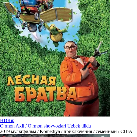
HDRip
O'rmon Axli / O'rmon shovvozlari Uzbek tilida
2019
мультфильм / Komediya / приключения / семейный / США