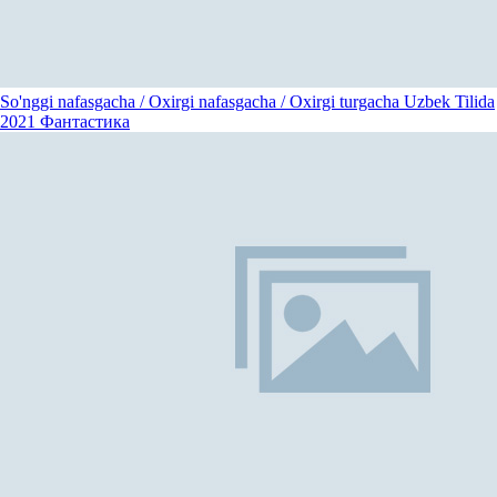
So'nggi nafasgacha / Oxirgi nafasgacha / Oxirgi turgacha Uzbek Tilida
2021
Фантастика