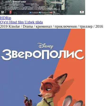
HDRip
O'g'ri Hind film Uzbek tilida
2019
Kinolar / Drama / криминал / приключения / триллер / 2016