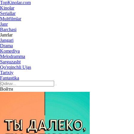
Top
Kinolar
.com
Kinolar
Seriallar
Multfilmlar
Janr
Barchasi
Janrlar
Jangari
Drama
Komediya
Melodramma
Sarguzasht
Qo'rqinchli Ujas
Tarixiy
Fantastika
Войти