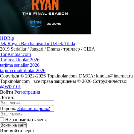
HDRip
Jek Rayan Barcha qismlar Uzbek Tilida
2019
Seriallar / Jangari / Drama / триллер / США
Top
Kinolar
.com
Tarjima kinolar 2026
tarjima seriallar 2026
tarjima multfilmlar 2026
Copyright © 2022-2026 Topkinolar.com. DMCA:
kinolar@internet.ru
Topkinolar.com - все права защищены © 2026 Сотрудничество:
@W00101
Войти
Регистрация
Логин:
Пароль:
Забыли пароль?
Не запоминать меня
Войти на сайт
Или войти через