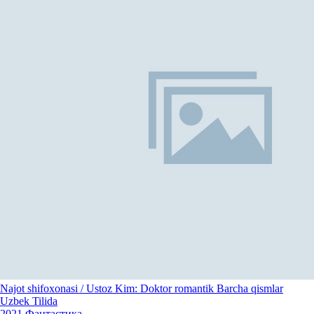
Najot shifoxonasi / Ustoz Kim: Doktor romantik Barcha qismlar
Uzbek Tilida
2021
Фантастика