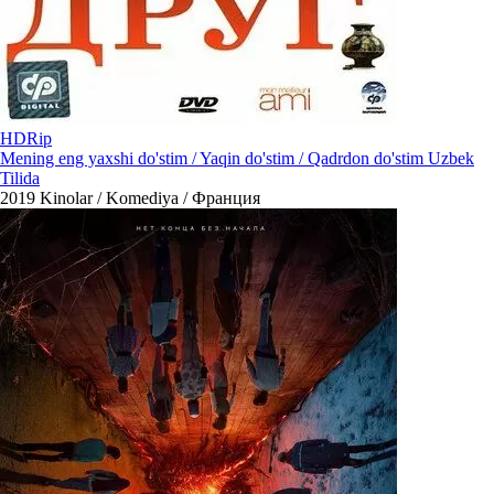
HDRip
Mening eng yaxshi do'stim / Yaqin do'stim / Qadrdon do'stim Uzbek
Tilida
2019
Kinolar / Komediya / Франция