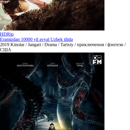
HDRip
Eramizdan 10000 yil avval Uzbek tilida
2019
Kinolar / Jangari / Drama / Tarixiy / приключения / фэнтези /
США