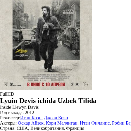
FullHD
Lyuin Devis ichida Uzbek Tilida
Inside Llewyn Davis
Год выхода:
2012
Режиссер:
Итан Коэн
,
Джоэл Коэн
Актеры:
Оскар Айзек
,
Кэри Маллиган
,
Итэн Филлипс
,
Робин Ба
Страна:
США, Великобритания, Франция