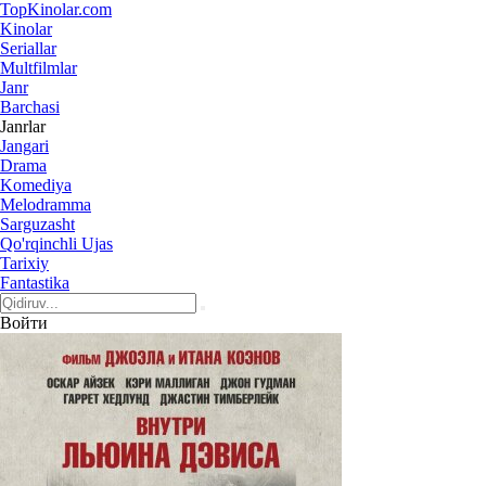
Top
Kinolar
.com
Kinolar
Seriallar
Multfilmlar
Janr
Barchasi
Janrlar
Jangari
Drama
Komediya
Melodramma
Sarguzasht
Qo'rqinchli Ujas
Tarixiy
Fantastika
Войти