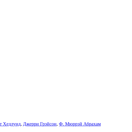
т Хедлунд
,
Джерри Грэйсон
,
Ф. Мюррэй Абрахам