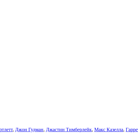
ртлетт
,
Джон Гудман
,
Джастин Тимберлейк
,
Макс Казелла
,
Гарре