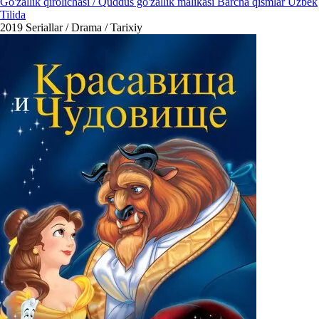
Go'zallik qirolichasi / Quddus go'zallik malikasi Barcha qismlar Uzbek
Tilida
2019
Seriallar / Drama / Tarixiy