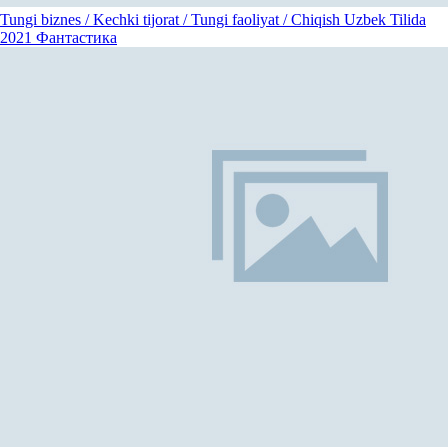
Tungi biznes / Kechki tijorat / Tungi faoliyat / Chiqish Uzbek Tilida
2021
Фантастика