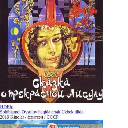
HDRip
Sohibjamol Oysuluv haqida ertak Uzbek tilida
2019
Kinolar / фэнтези / СССР