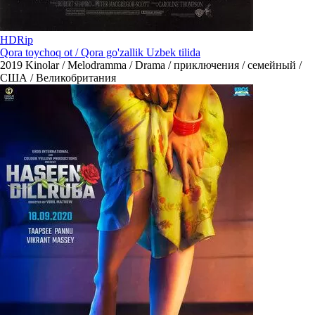
HDRip
Qora toychoq ot / Qora go'zallik Uzbek tilida
2019
Kinolar / Melodramma / Drama / приключения / семейный /
США / Великобритания