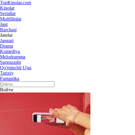
Top
Kinolar
.com
Kinolar
Seriallar
Multfilmlar
Janr
Barchasi
Janrlar
Jangari
Drama
Komediya
Melodramma
Sarguzasht
Qo'rqinchli Ujas
Tarixiy
Fantastika
Войти