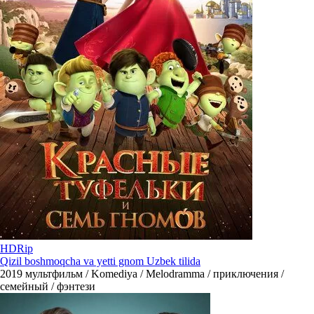
HDRip
Qizil boshmoqcha va yetti gnom Uzbek tilida
2019
мультфильм / Komediya / Melodramma / приключения /
семейный / фэнтези