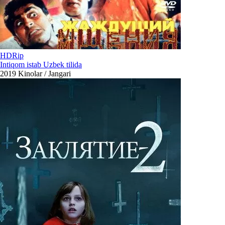
HDRip
Intiqom istab Uzbek tilida
2019
Kinolar / Jangari