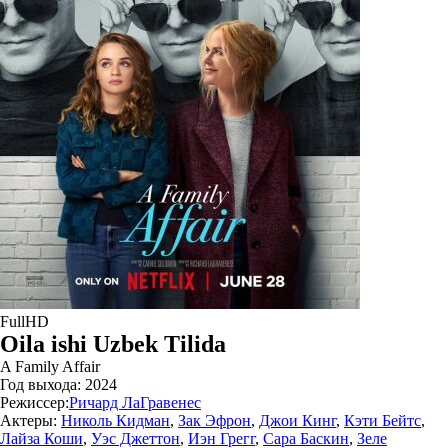
FullHD
Oila ishi Uzbek Tilida
A Family Affair
Год выхода:
2024
Режиссер:
Ричард ЛаГравенес
Актеры:
Николь Кидман
,
Зак Эфрон
,
Джои Кинг
,
Кэти Бейтс
,
Лайза Коши
,
Уэс Джеттон
,
Иэн Грегг
,
Сара Баскин
,
Зеле