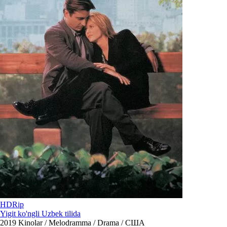
HDRip
Yigit ko'ngli Uzbek tilida
2019
Kinolar / Melodramma / Drama / США