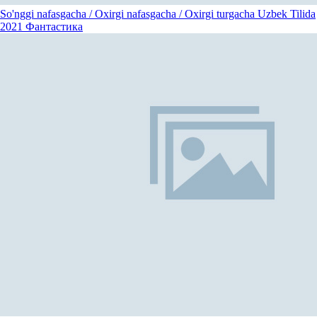
So'nggi nafasgacha / Oxirgi nafasgacha / Oxirgi turgacha Uzbek Tilida
2021
Фантастика