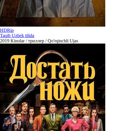
HDRip
Taqib Uzbek tilida
2019
Kinolar / триллер / Qo'rqinchli Ujas