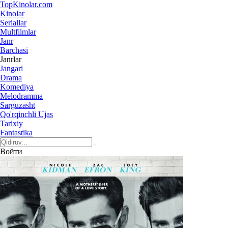
Top
Kinolar
.com
Kinolar
Seriallar
Multfilmlar
Janr
Barchasi
Janrlar
Jangari
Drama
Komediya
Melodramma
Sarguzasht
Qo'rqinchli Ujas
Tarixiy
Fantastika
Войти