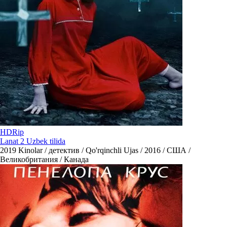
HDRip
Lanat 2 Uzbek tilida
2019
Kinolar / детектив / Qo'rqinchli Ujas / 2016 / США /
Великобритания / Канада