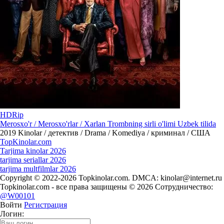
HDRip
Merosxo'r / Merosxo'rlar / Xarlan Trombning sirli o'limi Uzbek tilida
2019
Kinolar / детектив / Drama / Komediya / криминал / США
Top
Kinolar
.com
Tarjima kinolar 2026
tarjima seriallar 2026
tarjima multfilmlar 2026
Copyright © 2022-2026 Topkinolar.com. DMCA:
kinolar@internet.ru
Topkinolar.com - все права защищены © 2026 Сотрудничество:
@W00101
Войти
Регистрация
Логин: