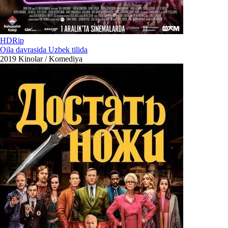
HDRip
Oila davrasida Uzbek tilida
2019
Kinolar / Komediya