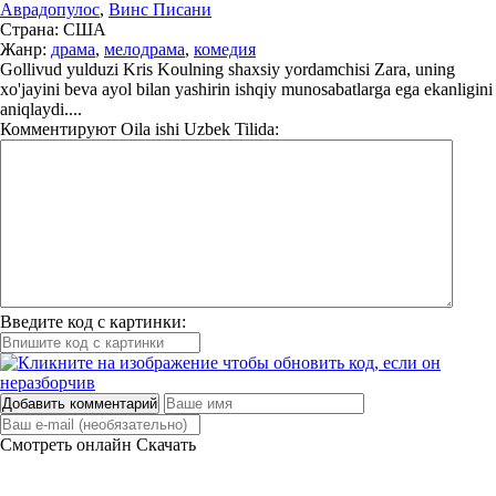
Аврадопулос
,
Винс Писани
Страна:
США
Жанр:
драма
,
мелодрама
,
комедия
Gollivud yulduzi Kris Koulning shaxsiy yordamchisi Zara, uning
xo'jayini beva ayol bilan yashirin ishqiy munosabatlarga ega ekanligini
aniqlaydi....
Комментируют
Oila ishi Uzbek Tilida:
Введите код с картинки:
Добавить комментарий
Смотреть онлайн
Скачать