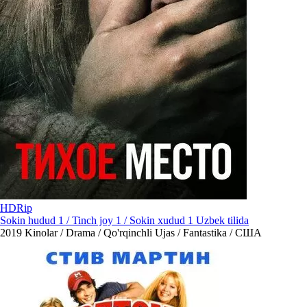
HDRip
Sokin hudud 1 / Tinch joy 1 / Sokin xudud 1 Uzbek tilida
2019
Kinolar / Drama / Qo'rqinchli Ujas / Fantastika / США