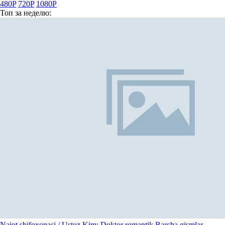
480P
720P
1080P
Топ
за неделю:
Najot shifoxonasi / Ustoz Kim: Doktor romantik Barcha qismlar