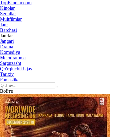
Top
Kinolar
.com
Kinolar
Seriallar
Multfilmlar
Janr
Barchasi
Janrlar
Jangari
Drama
Komediya
Melodramma
Sarguzasht
Qo'rqinchli Ujas
Tarixiy
Fantastika
Войти