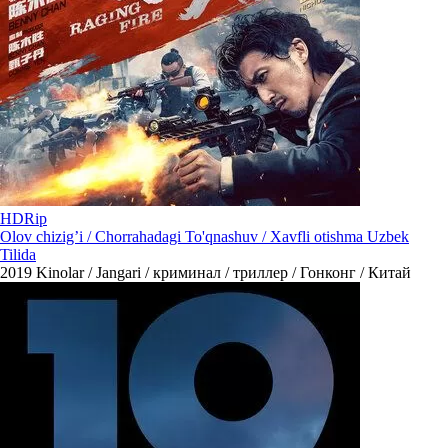
HDRip
Olov chizig’i / Chorrahadagi To'qnashuv / Xavfli otishma Uzbek
Tilida
2019
Kinolar / Jangari / криминал / триллер / Гонконг / Китай