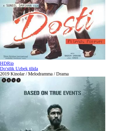
HDRip
Do'stlik Uzbek tilida
2019
Kinolar / Melodramma / Drama