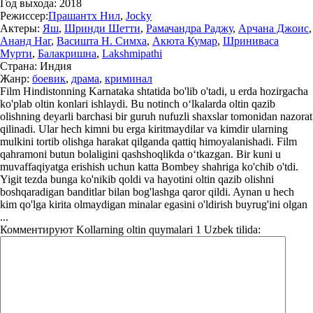
Год выхода:
2018
Режиссер:
Прашантх Нил
,
Jocky
Актеры:
Яш
,
Шринди Шетти
,
Рамачандра Раджу
,
Арчана Джоис
,
Ананд Наг
,
Васишта Н. Симха
,
Акюта Кумар
,
Шриниваса
Мурти
,
Балакришна
,
Lakshmipathi
Страна:
Индия
Жанр:
боевик
,
драма
,
криминал
Film Hindistonning Karnataka shtatida bo'lib o'tadi, u erda hozirgacha
ko'plab oltin konlari ishlaydi. Bu notinch o‘lkalarda oltin qazib
olishning deyarli barchasi bir guruh nufuzli shaxslar tomonidan nazorat
qilinadi. Ular hech kimni bu erga kiritmaydilar va kimdir ularning
mulkini tortib olishga harakat qilganda qattiq himoyalanishadi. Film
qahramoni butun bolaligini qashshoqlikda o‘tkazgan. Bir kuni u
muvaffaqiyatga erishish uchun katta Bombey shahriga ko'chib o'tdi.
Yigit tezda bunga ko'nikib qoldi va hayotini oltin qazib olishni
boshqaradigan banditlar bilan bog'lashga qaror qildi. Aynan u hech
kim qo'lga kirita olmaydigan minalar egasini o'ldirish buyrug'ini olgan
...
Комментируют
Kollarning oltin quymalari 1 Uzbek tilida: