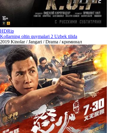
HDRip
Kollarning oltin quymalari 2 Uzbek tilida
2019
Kinolar / Jangari / Drama / криминал