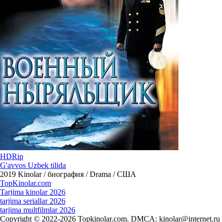
HDRip
G'avvos Uzbek tilida
2019
Kinolar / биография / Drama / США
Top
Kinolar
.com
Tarjima kinolar 2026
tarjima seriallar 2026
tarjima multfilmlar 2026
Copyright © 2022-2026 Topkinolar.com. DMCA:
kinolar@internet.ru