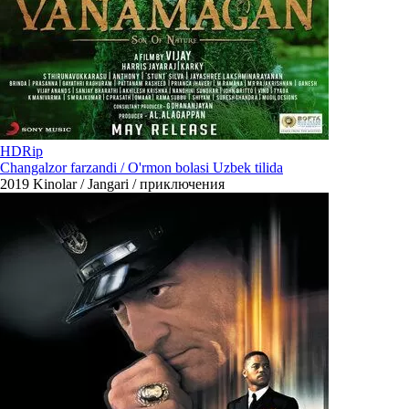
HDRip
Changalzor farzandi / O'rmon bolasi Uzbek tilida
2019
Kinolar / Jangari / приключения