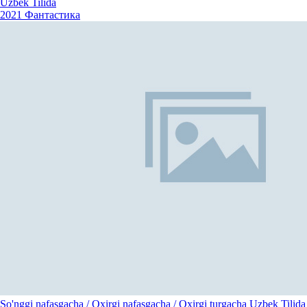
Uzbek Tilida
2021
Фантастика
So'nggi nafasgacha / Oxirgi nafasgacha / Oxirgi turgacha Uzbek Tilida