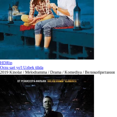
HDRip
Orzu sari yo'l Uzbek tilida
2019
Kinolar / Melodramma / Drama / Komediya / Великобритания