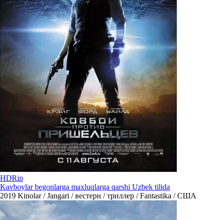
HDRip
Kavboylar begonlarga maxluqlarga qarshi Uzbek tilida
2019
Kinolar / Jangari / вестерн / триллер / Fantastika / США