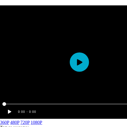
360P
480P
720P
1080P