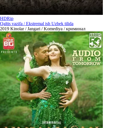
HDRip
Qaltis vazifa / Ekstremal ish Uzbek tilida
2019
Kinolar / Jangari / Komediya / криминал