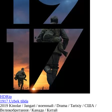
HDRip
1917 Uzbek tilida
2019
Kinolar / Jangari / военный / Drama / Tarixiy / США /
Великобритания / Канада / Китай