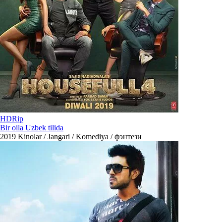
HDRip
Bir oila Uzbek tilida
2019
Kinolar / Jangari / Komediya / фэнтези