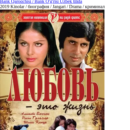
Bank Qaroqchisi / Bank O'g'risi Uzbek tilida
2019
Kinolar / биография / Jangari / Drama / криминал