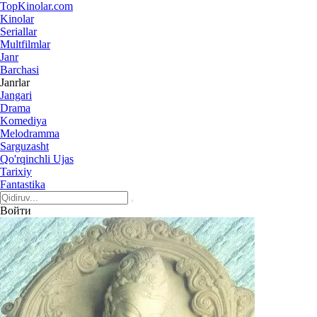
Top
Kinolar
.com
Kinolar
Seriallar
Multfilmlar
Janr
Barchasi
Janrlar
Jangari
Drama
Komediya
Melodramma
Sarguzasht
Qo'rqinchli Ujas
Tarixiy
Fantastika
Войти