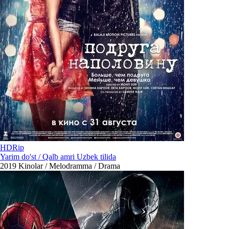
HDRip
Yarim do'st / Qalb amri Uzbek tilida
2019
Kinolar / Melodramma / Drama