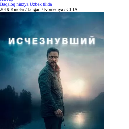
Baqaloq ninzya Uzbek tilida
2019
Kinolar / Jangari / Komediya / США