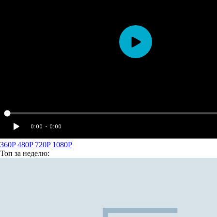
360P
480P
720P
1080P
Топ
за неделю: