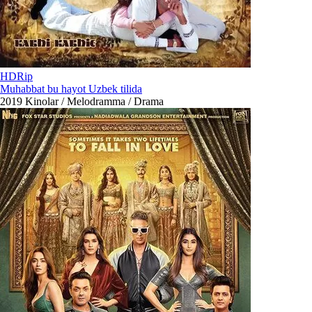
HDRip
Muhabbat bu hayot Uzbek tilida
2019
Kinolar / Melodramma / Drama