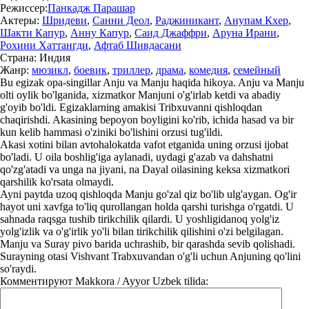
Режиссер:
Панкадж Парашар
Актеры:
Шридеви
,
Санни Деол
,
Раджиникант
,
Анупам Кхер
,
Шакти Капур
,
Анну Капур
,
Саид Джаффри
,
Аруна Ирани
,
Рохини Хаттангди
,
Афтаб Шивдасани
Страна:
Индия
Жанр:
мюзикл
,
боевик
,
триллер
,
драма
,
комедия
,
семейный
Bu egizak opa-singillar Anju va Manju haqida hikoya. Anju va Manju
olti oylik bo'lganida, xizmatkor Manjuni o'g'irlab ketdi va abadiy
g'oyib bo'ldi. Egizaklarning amakisi Tribxuvanni qishloqdan
chaqirishdi. Akasining bepoyon boyligini ko'rib, ichida hasad va bir
kun kelib hammasi o'ziniki bo'lishini orzusi tug'ildi.
Akasi xotini bilan avtohalokatda vafot etganida uning orzusi ijobat
bo'ladi. U oila boshlig'iga aylanadi, uydagi g'azab va dahshatni
qo'zg'atadi va unga na jiyani, na Dayal oilasining keksa xizmatkori
qarshilik ko'rsata olmaydi.
Ayni paytda uzoq qishloqda Manju go'zal qiz bo'lib ulg'aygan. Og'ir
hayot uni xavfga to'liq qurollangan holda qarshi turishga o'rgatdi. U
sahnada raqsga tushib tirikchilik qilardi. U yoshligidanoq yolg'iz
yolg'izlik va o'g'irlik yo'li bilan tirikchilik qilishini o'zi belgilagan.
Manju va Suray pivo barida uchrashib, bir qarashda sevib qolishadi.
Surayning otasi Vishvant Trabxuvandan o'g'li uchun Anjuning qo'lini
so'raydi.
Комментируют
Makkora / Ayyor Uzbek tilida: