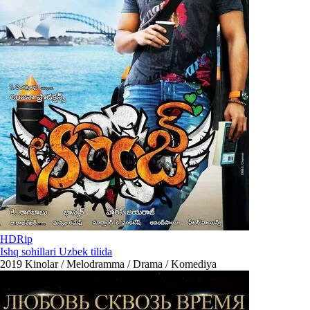
HDRip
Ishq sohillari Uzbek tilida
2019
Kinolar / Melodramma / Drama / Komediya