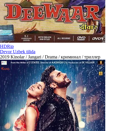
HDRip
Devor Uzbek tilida
2019
Kinolar / Jangari / Drama / криминал / триллер