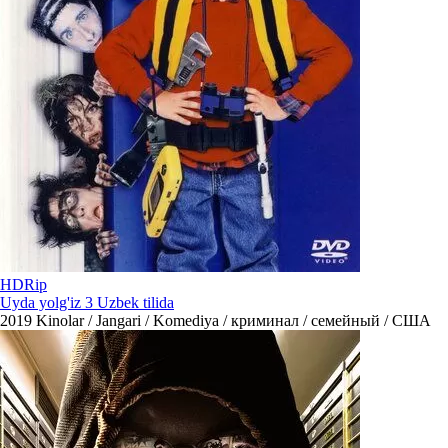
HDRip
Uyda yolg'iz 3 Uzbek tilida
2019
Kinolar / Jangari / Komediya / криминал / семейный / США