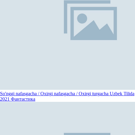
So'nggi nafasgacha / Oxirgi nafasgacha / Oxirgi turgacha Uzbek Tilida
2021
Фантастика