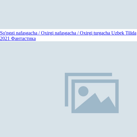
So'nggi nafasgacha / Oxirgi nafasgacha / Oxirgi turgacha Uzbek Tilida
2021
Фантастика