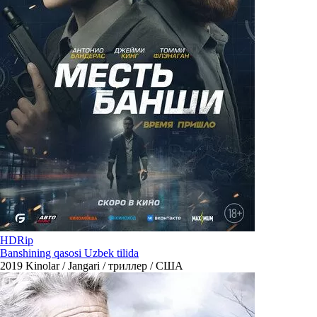
HDRip
Banshining qasosi Uzbek tilida
2019
Kinolar / Jangari / триллер / США