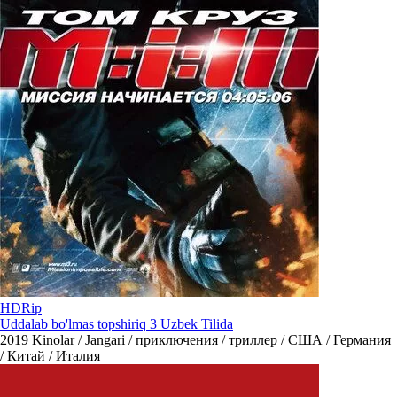
HDRip
Uddalab bo'lmas topshiriq 3 Uzbek Tilida
2019
Kinolar / Jangari / приключения / триллер / США / Германия
/ Китай / Италия