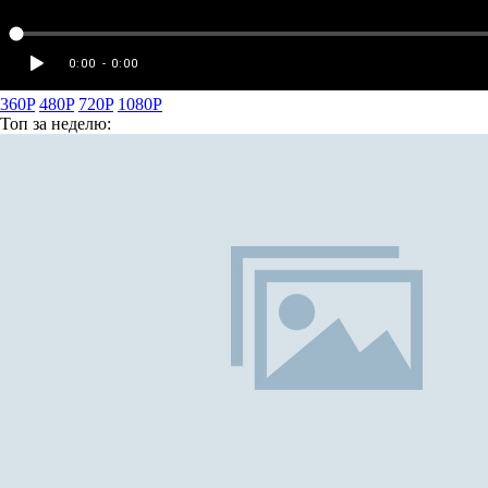
360P
480P
720P
1080P
Топ
за неделю: