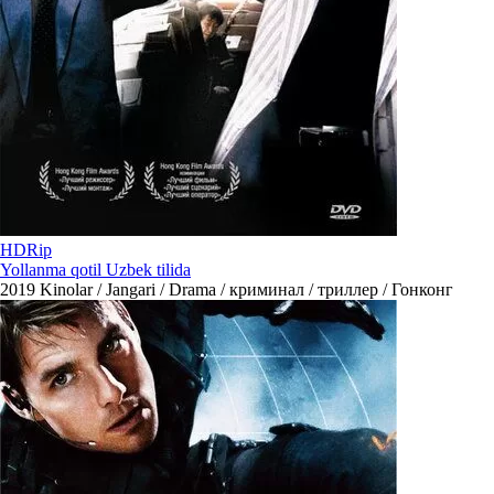
HDRip
Yollanma qotil Uzbek tilida
2019
Kinolar / Jangari / Drama / криминал / триллер / Гонконг