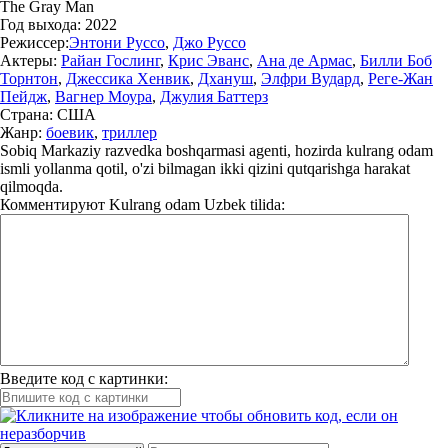
The Gray Man
Год выхода:
2022
Режиссер:
Энтони Руссо
,
Джо Руссо
Актеры:
Райан Гослинг
,
Крис Эванс
,
Ана де Армас
,
Билли Боб
Торнтон
,
Джессика Хенвик
,
Дхануш
,
Элфри Вудард
,
Реге-Жан
Пейдж
,
Вагнер Моура
,
Джулия Баттерз
Страна:
США
Жанр:
боевик
,
триллер
Sobiq Markaziy razvedka boshqarmasi agenti, hozirda kulrang odam
ismli yollanma qotil, o'zi bilmagan ikki qizini qutqarishga harakat
qilmoqda.
Комментируют
Kulrang odam Uzbek tilida:
Введите код с картинки: