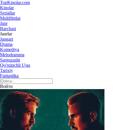
Top
Kinolar
.com
Kinolar
Seriallar
Multfilmlar
Janr
Barchasi
Janrlar
Jangari
Drama
Komediya
Melodramma
Sarguzasht
Qo'rqinchli Ujas
Tarixiy
Fantastika
Войти