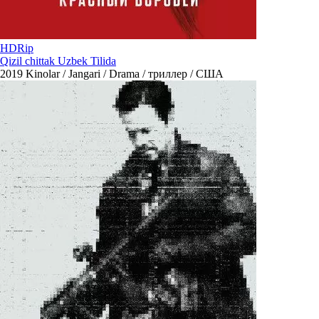
HDRip
Qizil chittak Uzbek Tilida
2019
Kinolar / Jangari / Drama / триллер / США