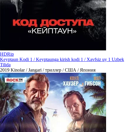
HDRip
Keyptaun Kodi 1 / Keyptaunga kirish kodi 1 / Xavfsiz uy 1 Uzbek
Tilida
2019
Kinolar / Jangari / триллер / США / Япония