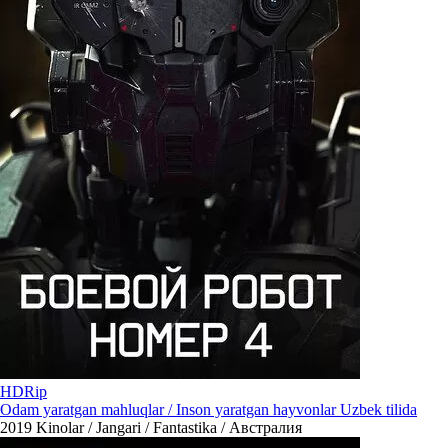
HDRip
Odam yaratgan mahluqlar / Inson yaratgan hayvonlar Uzbek tilida
2019
Kinolar / Jangari / Fantastika / Австралия