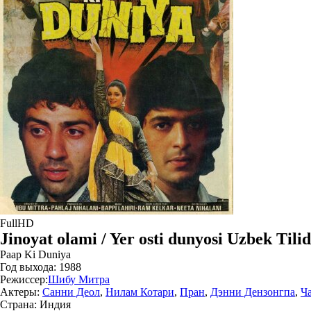
FullHD
Jinoyat olami / Yer osti dunyosi Uzbek Tili
Paap Ki Duniya
Год выхода:
1988
Режиссер:
Шибу Митра
Актеры:
Санни Деол
,
Нилам Котари
,
Пран
,
Дэнни Дензонгпа
,
Ч
Страна:
Индия