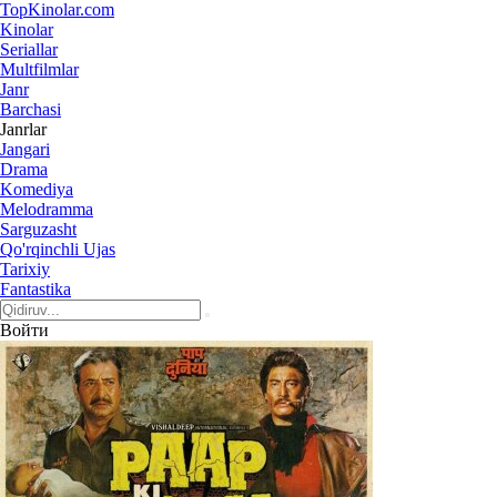
Top
Kinolar
.com
Kinolar
Seriallar
Multfilmlar
Janr
Barchasi
Janrlar
Jangari
Drama
Komediya
Melodramma
Sarguzasht
Qo'rqinchli Ujas
Tarixiy
Fantastika
Войти