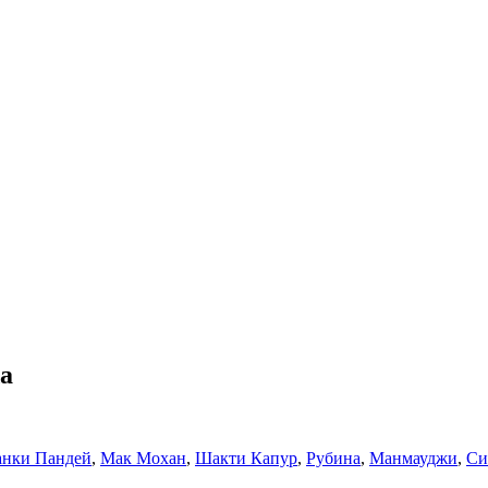
da
анки Пандей
,
Мак Мохан
,
Шакти Капур
,
Рубина
,
Манмауджи
,
Си