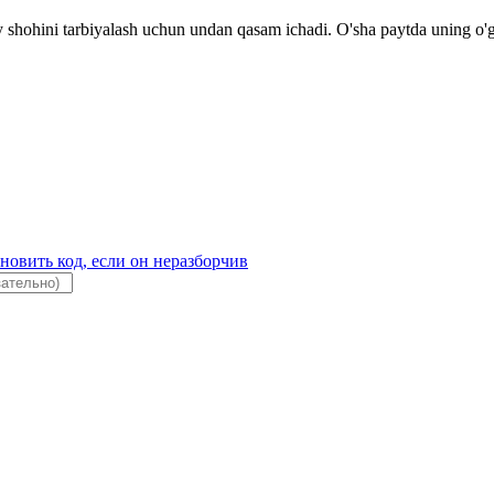
iy shohini tarbiyalash uchun undan qasam ichadi. O'sha paytda uning o'g'