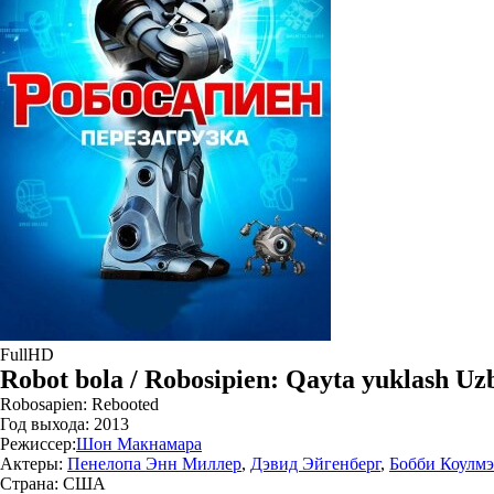
FullHD
Robot bola / Robosipien: Qayta yuklash Uz
Robosapien: Rebooted
Год выхода:
2013
Режиссер:
Шон Макнамара
Актеры:
Пенелопа Энн Миллер
,
Дэвид Эйгенберг
,
Бобби Коулм
Страна:
США