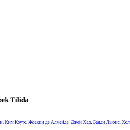
bek Tilida
эн
,
Ким Коутс
,
Жоакин де Алмейда
,
Джей Хед
,
Бадди Льюис
,
Хол