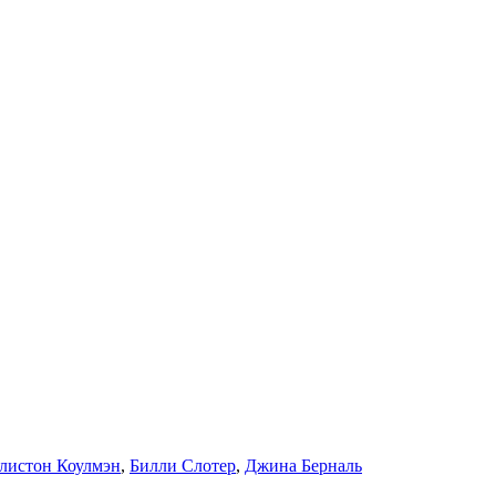
листон Коулмэн
,
Билли Слотер
,
Джина Берналь