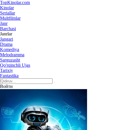
Top
Kinolar
.com
Kinolar
Seriallar
Multfilmlar
Janr
Barchasi
Janrlar
Jangari
Drama
Komediya
Melodramma
Sarguzasht
Qo'rqinchli Ujas
Tarixiy
Fantastika
Войти