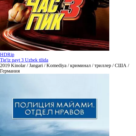
HDRip
Tig'iz payt 3 Uzbek tilida
2019
Kinolar / Jangari / Komediya / криминал / триллер / США /
Германия