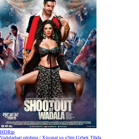
HDRip
Vadaladagi otishma / Xiyonat va o'lim Uzbek Tilida