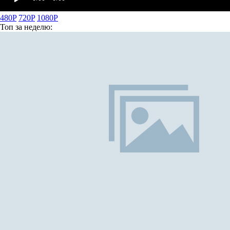
480P
720P
1080P
Топ
за неделю: