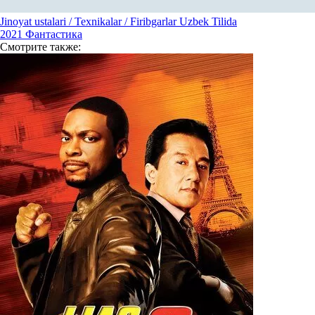
Jinoyat ustalari / Texnikalar / Firibgarlar Uzbek Tilida
2021
Фантастика
Смотрите
также: