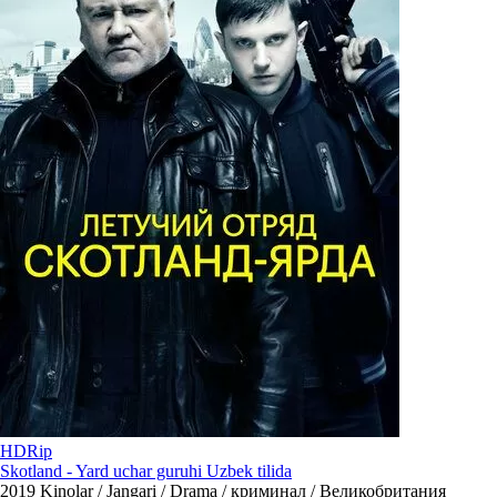
HDRip
Skotland - Yard uchar guruhi Uzbek tilida
2019
Kinolar / Jangari / Drama / криминал / Великобритания