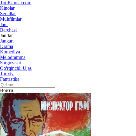
Top
Kinolar
.com
Kinolar
Seriallar
Multfilmlar
Janr
Barchasi
Janrlar
Jangari
Drama
Komediya
Melodramma
Sarguzasht
Qo'rqinchli Ujas
Tarixiy
Fantastika
Войти