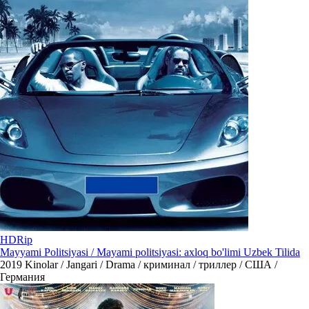
HDRip
Mayyami Politsiyasi / Mayami politsiyasi: axloq bo'limi Uzbek Tilida
2019
Kinolar / Jangari / Drama / криминал / триллер / США /
Германия