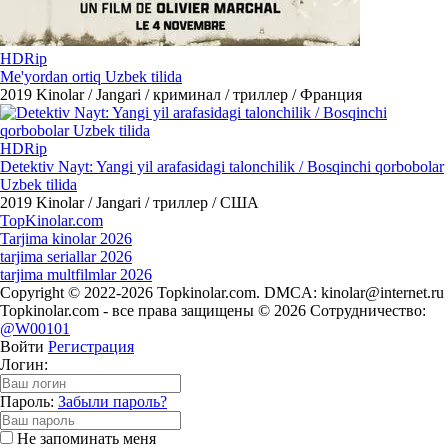
HDRip
Me'yordan ortiq Uzbek tilida
2019
Kinolar / Jangari / криминал / триллер / Франция
HDRip
Detektiv Nayt: Yangi yil arafasidagi talonchilik / Bosqinchi qorbobolar
Uzbek tilida
2019
Kinolar / Jangari / триллер / США
Top
Kinolar
.com
Tarjima kinolar 2026
tarjima seriallar 2026
tarjima multfilmlar 2026
Copyright © 2022-2026 Topkinolar.com. DMCA:
kinolar@internet.ru
Topkinolar.com - все права защищены © 2026 Сотрудничество:
@W00101
Войти
Регистрация
Логин:
Пароль:
Забыли пароль?
Не запоминать меня