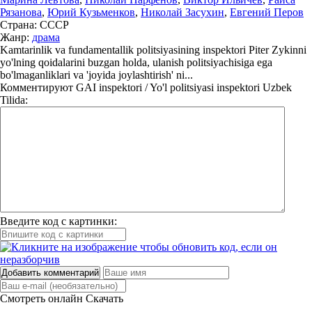
Рязанова
,
Юрий Кузьменков
,
Николай Засухин
,
Евгений Перов
Страна:
СССР
Жанр:
драма
Kamtarinlik va fundamentallik politsiyasining inspektori Piter Zykinni
yo'lning qoidalarini buzgan holda, ulanish politsiyachisiga ega
bo'lmaganliklari va 'joyida joylashtirish' ni...
Комментируют
GAI inspektori / Yo'l politsiyasi inspektori Uzbek
Tilida:
Введите код с картинки:
Добавить комментарий
Смотреть онлайн
Скачать