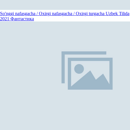
So'nggi nafasgacha / Oxirgi nafasgacha / Oxirgi turgacha Uzbek Tilida
2021
Фантастика