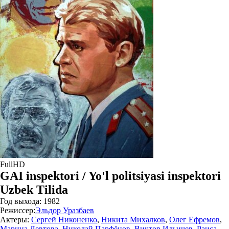
FullHD
GAI inspektori / Yo'l politsiyasi inspektori
Uzbek Tilida
Год выхода:
1982
Режиссер:
Эльдор Уразбаев
Актеры:
Сергей Никоненко
,
Никита Михалков
,
Олег Ефремов
,
Марина Левтова
,
Николай Парфёнов
,
Виктор Ильичев
,
Раиса