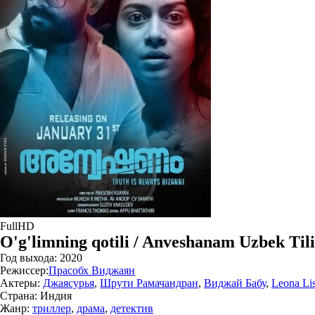
FullHD
O'g'limning qotili / Anveshanam Uzbek Til
Год выхода:
2020
Режиссер:
Прасобх Виджаян
Актеры:
Джаясурья
,
Шрути Рамачандран
,
Виджай Бабу
,
Leona Li
Страна:
Индия
Жанр:
триллер
,
драма
,
детектив