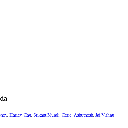
ida
shoy
,
Нанду
,
Лал
,
Srikant Murali
,
Лена
,
Ashuthosh
,
Jai Vishnu