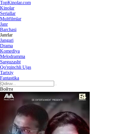
Top
Kinolar
.com
Kinolar
Seriallar
Multfilmlar
Janr
Barchasi
Janrlar
Jangari
Drama
Komediya
Melodramma
Sarguzasht
Qo'rqinchli Ujas
Tarixiy
Fantastika
Войти