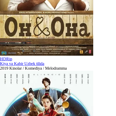
HDRip
Kiya va Kabir Uzbek tilida
2019
Kinolar / Komediya / Melodramma