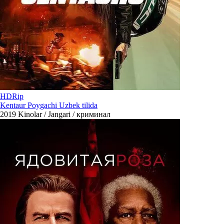
HDRip
Kentaur Poygachi Uzbek tilida
2019
Kinolar / Jangari / криминал