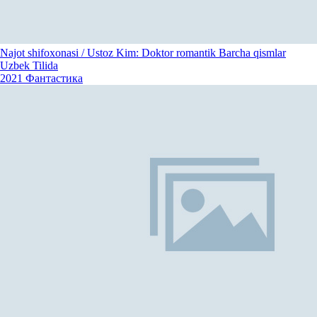
Najot shifoxonasi / Ustoz Kim: Doktor romantik Barcha qismlar
Uzbek Tilida
2021
Фантастика