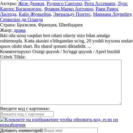
Актеры:
Жозе Дюмон
,
Родриго Санторо
,
Рита Ассемани
,
Луис
Карлос Васконцелос
,
Флавия Марко Антонио
,
Рави Рамос
Ласерда
,
Кайо Жункейра
,
Эверальду Понтес
,
Мариана Лоурейру
,
Сервилио ди Оланда
Страна:
Бразилия, Франция, Швейцария
Жанр:
драма
Ikki oila uzoq vaqtdan beri oilani oilaviy nizo bilan amalga
oshirmoqda. Katta akasini o'ldirgandan so'ng, 20 yoshli toyxona undan
qasos olishi shart. Bu sharaf qonuni diktadidir. ...
Комментируют
Oxirgi quyosh / So'nggi quyosh / Aprel buzildi
Uzbek Tilida:
Введите код с картинки:
Добавить комментарий