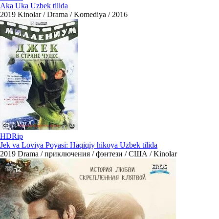
Aka Uka Uzbek tilida
2019
Kinolar / Drama / Komediya / 2016
HDRip
Jek va Loviya Poyasi: Haqiqiy hikoya Uzbek tilida
2019
Drama / приключения / фэнтези / США / Kinolar