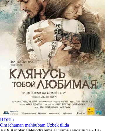
HDRip
Ont ichaman mahbubam Uzbek tilida
2019
Kinolar / Melodramma / Drama / мюзикл / 2016