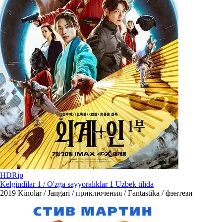
HDRip
Kelgindilar 1 / O'zga sayyoraliklar 1 Uzbek tilida
2019
Kinolar / Jangari / приключения / Fantastika / фэнтези