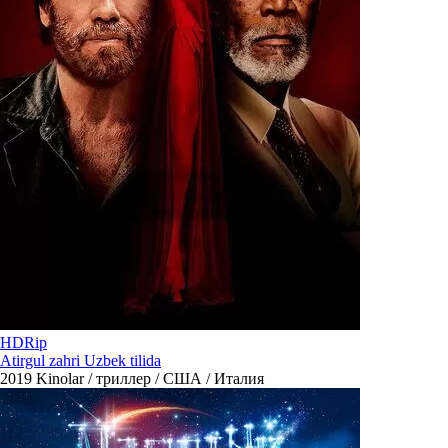
HDRip
Atirgul zahri Uzbek tilida
2019
Kinolar / триллер / США / Италия