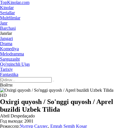
Top
Kinolar
.com
Kinolar
Seriallar
Multfilmlar
Janr
Barchasi
Janrlar
Jangari
Drama
Komediya
Melodramma
Sarguzasht
Qo'rqinchli Ujas
Tarixiy
Fantastika
Войти
HD
Oxirgi quyosh / So'nggi quyosh / Aprel
buzildi Uzbek Tilida
Abril Despedaçado
Год выхода:
2001
Режиссер:
Уолтер Саллес
,
Emrah Semih Kosar