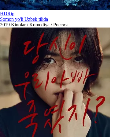
HDRip
Somon yo'li Uzbek tilida
2019
Kinolar / Komediya / Россия