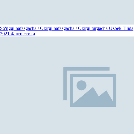
So'nggi nafasgacha / Oxirgi nafasgacha / Oxirgi turgacha Uzbek Tilida
2021
Фантастика