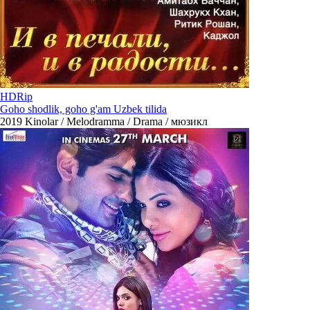
HDRip
Goho shodlik, goho g'am Uzbek tilida
2019
Kinolar / Melodramma / Drama / мюзикл