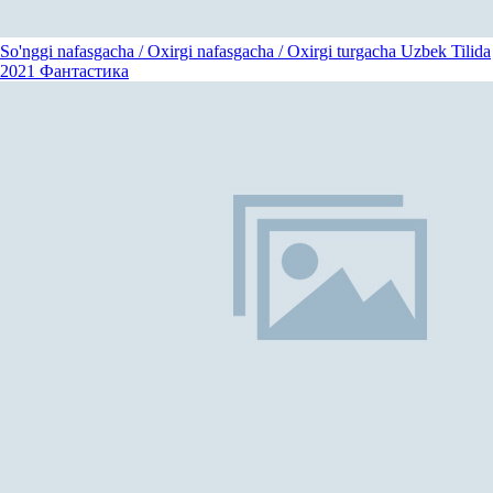
So'nggi nafasgacha / Oxirgi nafasgacha / Oxirgi turgacha Uzbek Tilida
2021
Фантастика