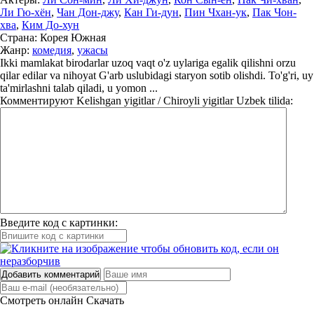
Ли Гю-хён
,
Чан Дон-джу
,
Кан Ги-дун
,
Пин Чхан-ук
,
Пак Чон-
хва
,
Ким До-хун
Страна:
Корея Южная
Жанр:
комедия
,
ужасы
Ikki mamlakat birodarlar uzoq vaqt o'z uylariga egalik qilishni orzu
qilar edilar va nihoyat G'arb uslubidagi staryon sotib olishdi. To'g'ri, uy
ta'mirlashni talab qiladi, u yomon ...
Комментируют
Kelishgan yigitlar / Chiroyli yigitlar Uzbek tilida:
Введите код с картинки:
Добавить комментарий
Смотреть онлайн
Скачать