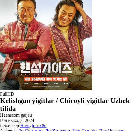
FullHD
Kelishgan yigitlar / Chiroyli yigitlar Uzbek
tilida
Haenseom gaijeu
Год выхода:
2024
Режиссер:
Нам Дон-хёп
Актеры:
Ли Сон-мин
,
Ли Хи-джун
,
Кон Сын-ён
,
Пак Чи-хван
,