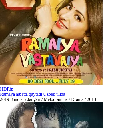
HDRip
Ramaya albatta qaytadi Uzbek tilida
2019
Kinolar / Jangari / Melodramma / Drama / 2013