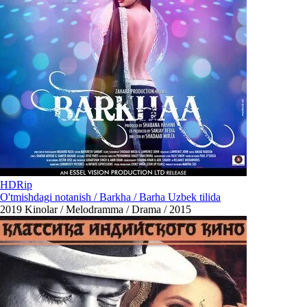
HDRip
O'tmishdagi notanish / Barkha / Barha Uzbek tilida
2019
Kinolar / Melodramma / Drama / 2015