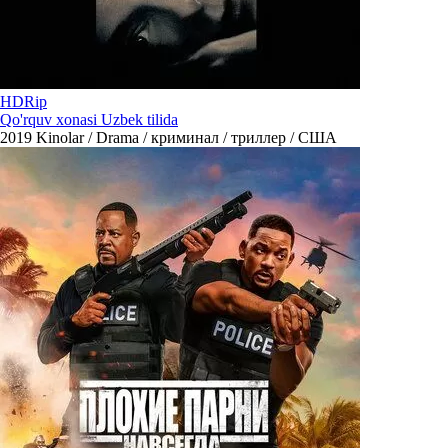
HDRip
Qo'rquv xonasi Uzbek tilida
2019
Kinolar / Drama / криминал / триллер / США