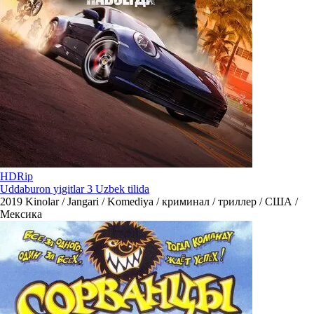
HDRip
Uddaburon yigitlar 3 Uzbek tilida
2019
Kinolar / Jangari / Komediya / криминал / триллер / США /
Мексика