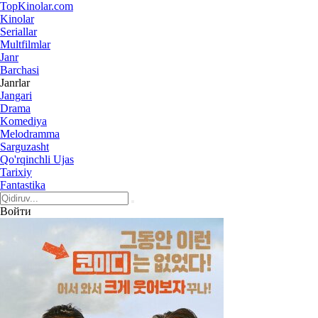
Top
Kinolar
.com
Kinolar
Seriallar
Multfilmlar
Janr
Barchasi
Janrlar
Jangari
Drama
Komediya
Melodramma
Sarguzasht
Qo'rqinchli Ujas
Tarixiy
Fantastika
Войти