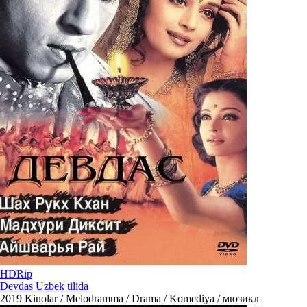
HDRip
Devdas Uzbek tilida
2019
Kinolar / Melodramma / Drama / Komediya / мюзикл