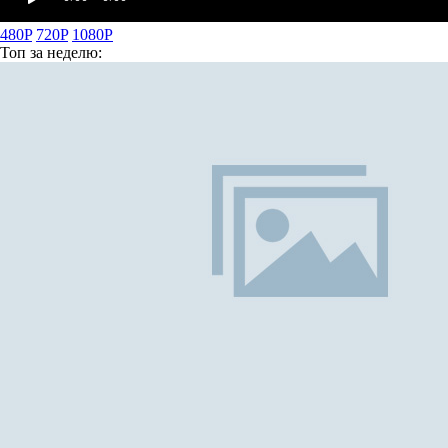
480P
720P
1080P
Топ
за неделю: