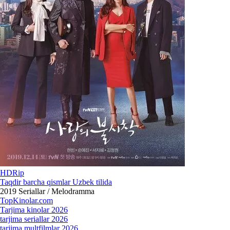
HDRip
Taqdir barcha qismlar Uzbek tilida
2019
Seriallar / Melodramma
Top
Kinolar
.com
Tarjima kinolar 2026
tarjima seriallar 2026
tarjima multfilmlar 2026