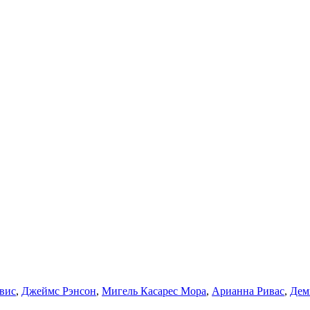
вис
,
Джеймс Рэнсон
,
Мигель Касарес Мора
,
Арианна Ривас
,
Дем