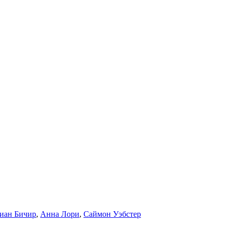
иан Бичир
,
Анна Лори
,
Саймон Уэбстер