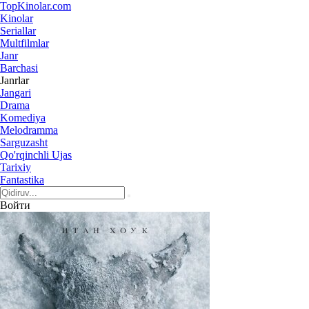
Top
Kinolar
.com
Kinolar
Seriallar
Multfilmlar
Janr
Barchasi
Janrlar
Jangari
Drama
Komediya
Melodramma
Sarguzasht
Qo'rqinchli Ujas
Tarixiy
Fantastika
Войти