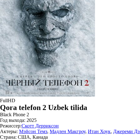
FullHD
Qora telefon 2 Uzbek tilida
Black Phone 2
Год выхода:
2025
Режиссер:
Скотт Дерриксон
Актеры:
Мэйсон Темз
,
Мадлен Макгроу
,
Итан Хоук
,
Джереми Дэ
Страна:
США, Канада