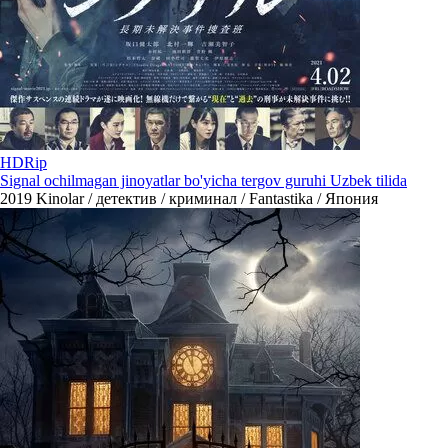
HDRip
Signal ochilmagan jinoyatlar bo'yicha tergov guruhi Uzbek tilida
2019
Kinolar / детектив / криминал / Fantastika / Япония