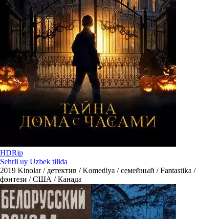
HDRip
Sehrli uy Uzbek tilida
2019
Kinolar / детектив / Komediya / семейный / Fantastika /
фэнтези / США / Канада