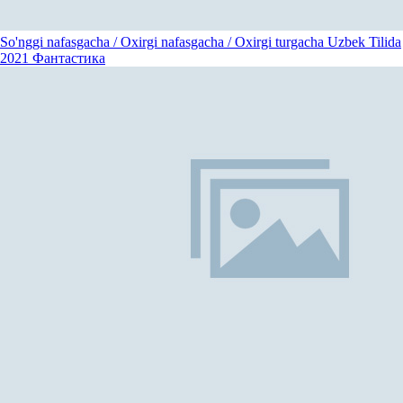
So'nggi nafasgacha / Oxirgi nafasgacha / Oxirgi turgacha Uzbek Tilida
2021
Фантастика