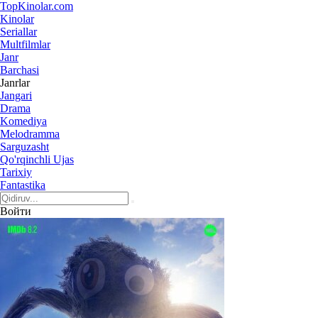
Top
Kinolar
.com
Kinolar
Seriallar
Multfilmlar
Janr
Barchasi
Janrlar
Jangari
Drama
Komediya
Melodramma
Sarguzasht
Qo'rqinchli Ujas
Tarixiy
Fantastika
Войти