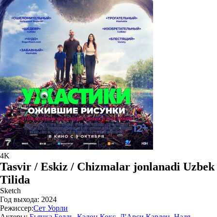
4K
Tasvir / Eskiz / Chizmalar jonlanadi Uzbek
Tilida
Sketch
Год выхода:
2024
Режиссер:
Сет Уорли
Актеры:
Бьянка Белль
,
Кэлон Кокс
,
Д'Арси Карден
,
Надя