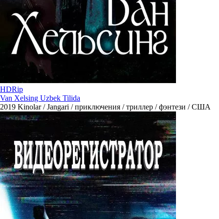
HDRip
Van Xelsing Uzbek Tilida
2019
Kinolar / Jangari / приключения / триллер / фэнтези / США