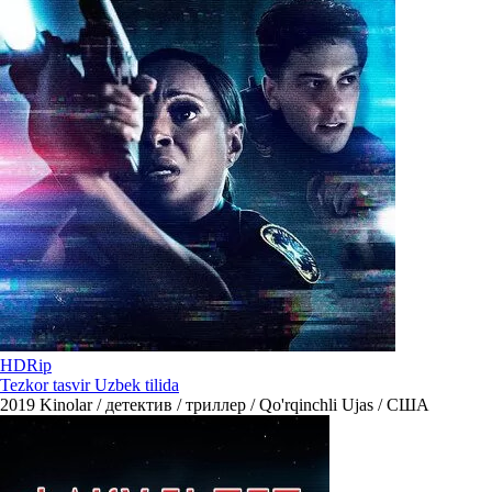
HDRip
Tezkor tasvir Uzbek tilida
2019
Kinolar / детектив / триллер / Qo'rqinchli Ujas / США