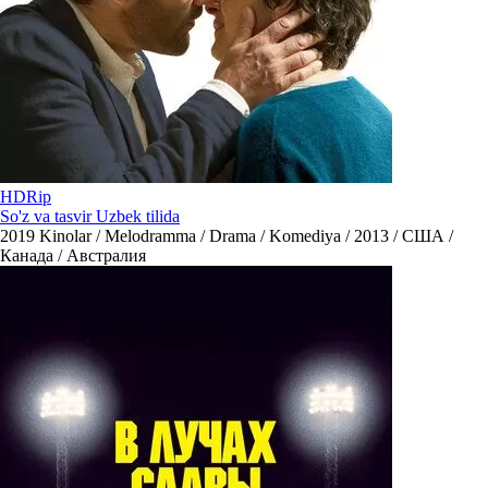
HDRip
So'z va tasvir Uzbek tilida
2019
Kinolar / Melodramma / Drama / Komediya / 2013 / США /
Канада / Австралия