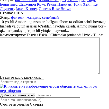
Бенавидес
,
Даджанэй Коул
,
Рэнда Ньюман
,
Тони Хейл
,
Ке
Лоуренс
,
Jaxen Kenner
,
Genesis Rose Brown
Страна:
США
Жанр:
фэнтези
,
комедия
,
семейный
10 yoshli Amberning rasmlari bo'lgan albom tasodifan sehrli hovuzga
tushadi va butun asarlari to'satdan hayotga keladi. Ammo nuans bor -
qiz har qanday qo'rqinchli yirtqich hayvonl...
Комментируют
Tasvir / Eskiz / Chizmalar jonlanadi Uzbek Tilida:
Введите код с картинки:
Добавить комментарий
Смотреть онлайн
Скачать