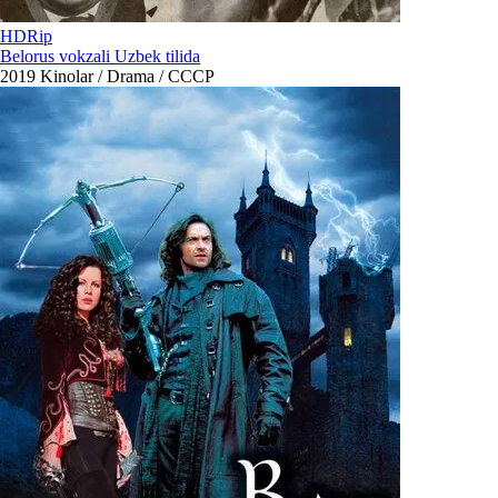
HDRip
Belorus vokzali Uzbek tilida
2019
Kinolar / Drama / СССР