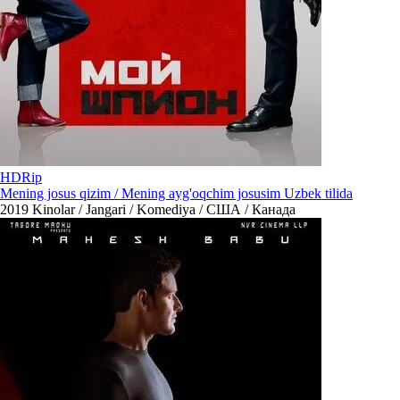
HDRip
Mening josus qizim / Mening ayg'oqchim josusim Uzbek tilida
2019
Kinolar / Jangari / Komediya / США / Канада