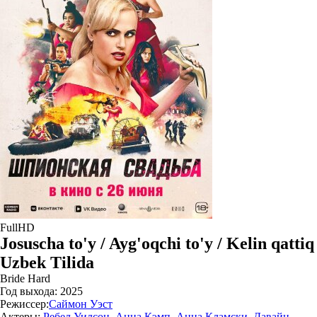
FullHD
Josuscha to'y / Ayg'oqchi to'y / Kelin qattiq
Uzbek Tilida
Bride Hard
Год выхода:
2025
Режиссер:
Саймон Уэст
Актеры:
Ребел Уилсон
,
Анна Кэмп
,
Анна Кламски
,
Давайн