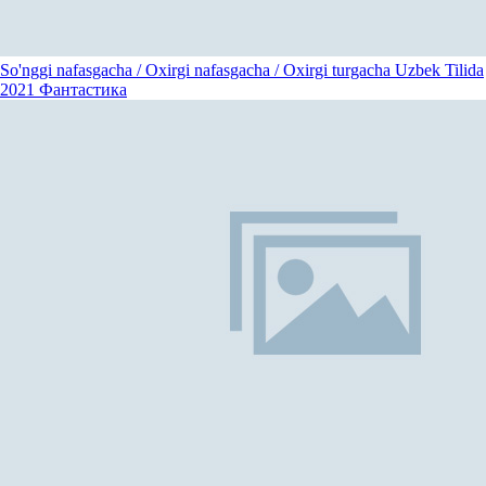
So'nggi nafasgacha / Oxirgi nafasgacha / Oxirgi turgacha Uzbek Tilida
2021
Фантастика