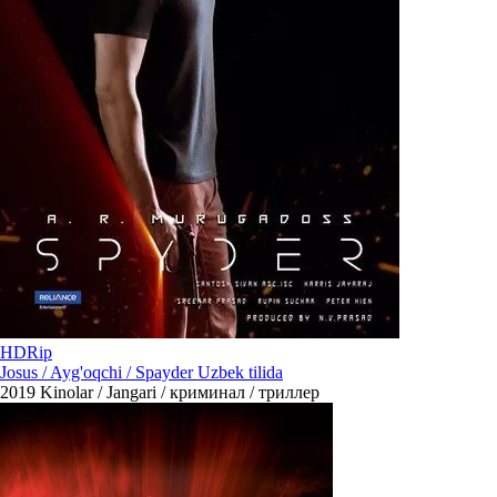
HDRip
Josus / Ayg'oqchi / Spayder Uzbek tilida
2019
Kinolar / Jangari / криминал / триллер