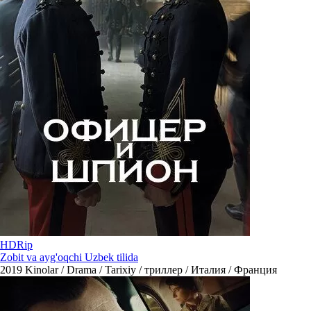
HDRip
Zobit va ayg'oqchi Uzbek tilida
2019
Kinolar / Drama / Tarixiy / триллер / Италия / Франция