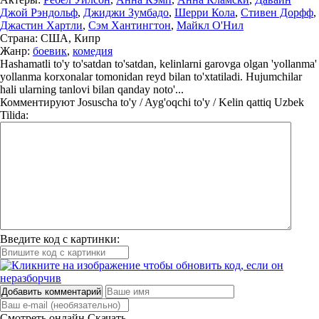
Джой Рэндольф
,
Джиджи Зумбадо
,
Шерри Кола
,
Стивен Дорфф
,
Джастин Хартли
,
Сэм Хантингтон
,
Майкл О'Нил
Страна:
США, Кипр
Жанр:
боевик
,
комедия
Hashamatli to'y to'satdan to'satdan, kelinlarni garovga olgan 'yollanma'
yollanma korxonalar tomonidan reyd bilan to'xtatiladi. Hujumchilar
hali ularning tanlovi bilan qanday noto'...
Комментируют
Josuscha to'y / Ayg'oqchi to'y / Kelin qattiq Uzbek
Tilida:
Введите код с картинки:
Добавить комментарий
Смотреть онлайн
Скачать