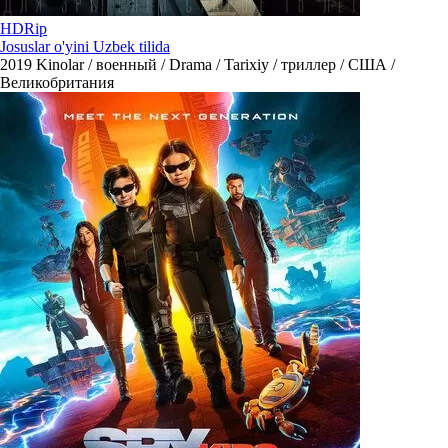
HDRip
Josuslar o'yini Uzbek tilida
2019
Kinolar / военный / Drama / Tarixiy / триллер / США /
Великобритания