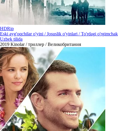
HDRip
Eski ayg'oqchilar o'yini / Josuslik o'yinlari / To'rdagi o'rgimchak
Uzbek tilida
2019
Kinolar / триллер / Великобритания