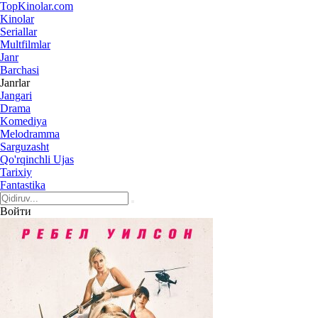
Top
Kinolar
.com
Kinolar
Seriallar
Multfilmlar
Janr
Barchasi
Janrlar
Jangari
Drama
Komediya
Melodramma
Sarguzasht
Qo'rqinchli Ujas
Tarixiy
Fantastika
Войти