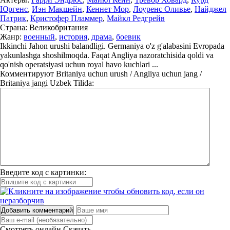
Юргенс
,
Иэн Макшейн
,
Кеннет Мор
,
Лоуренс Оливье
,
Найджел
Патрик
,
Кристофер Пламмер
,
Майкл Редгрейв
Страна:
Великобритания
Жанр:
военный
,
история
,
драма
,
боевик
Ikkinchi Jahon urushi balandligi. Germaniya o'z g'alabasini Evropada
yakunlashga shoshilmoqda. Faqat Angliya nazoratchisida qoldi va
qo'nish operatsiyasi uchun royal havo kuchlari ...
Комментируют
Britaniya uchun urush / Angliya uchun jang /
Britaniya jangi Uzbek Tilida:
Введите код с картинки:
Добавить комментарий
Смотреть онлайн
Скачать