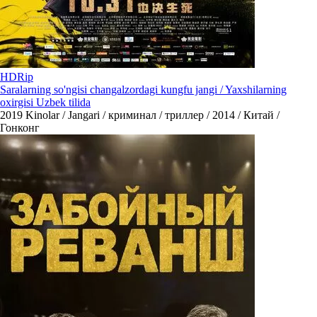
HDRip
Saralarning so'ngisi changalzordagi kungfu jangi / Yaxshilarning
oxirgisi Uzbek tilida
2019
Kinolar / Jangari / криминал / триллер / 2014 / Китай /
Гонконг