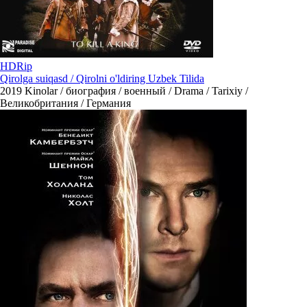
HDRip
Qirolga suiqasd / Qirolni o'ldiring Uzbek Tilida
2019
Kinolar / биография / военный / Drama / Tarixiy /
Великобритания / Германия