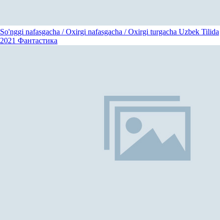
So'nggi nafasgacha / Oxirgi nafasgacha / Oxirgi turgacha Uzbek Tilida
2021
Фантастика