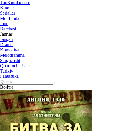
Top
Kinolar
.com
Kinolar
Seriallar
Multfilmlar
Janr
Barchasi
Janrlar
Jangari
Drama
Komediya
Melodramma
Sarguzasht
Qo'rqinchli Ujas
Tarixiy
Fantastika
Войти