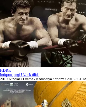
HDRip
Intiqom jangi Uzbek tilida
2019
Kinolar / Drama / Komediya / спорт / 2013 / США