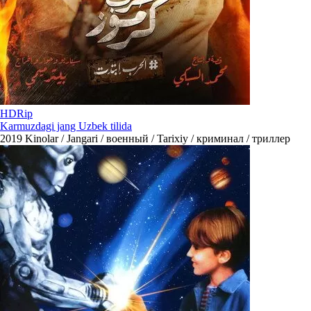
HDRip
Karmuzdagi jang Uzbek tilida
2019
Kinolar / Jangari / военный / Tarixiy / криминал / триллер