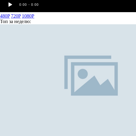
480P
720P
1080P
Топ
за неделю: