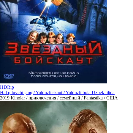
HDRip
Hal qiluvchi jang / Yulduzli skaut / Yulduzli bola Uzbek tilida
2019
Kinolar / приключения / семейный / Fantastika / США