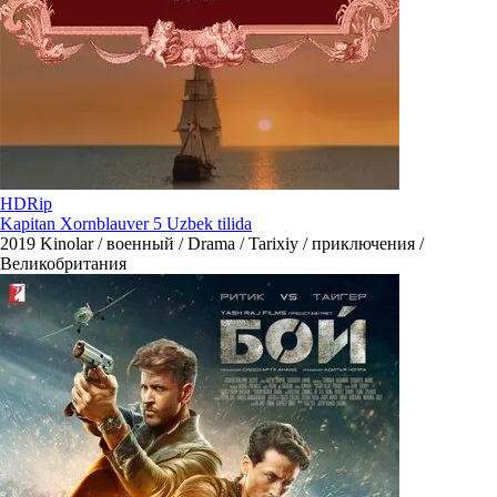
HDRip
Kapitan Xornblauver 5 Uzbek tilida
2019
Kinolar / военный / Drama / Tarixiy / приключения /
Великобритания