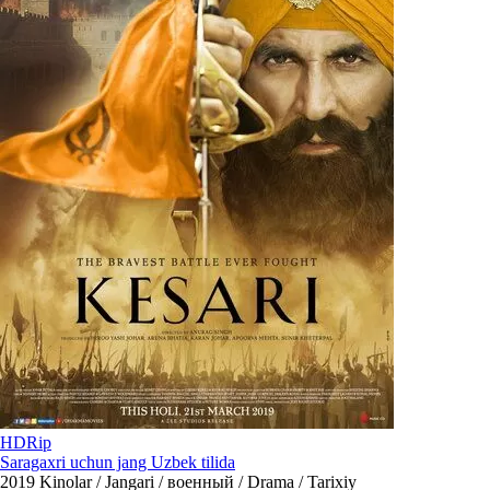
HDRip
Saragaxri uchun jang Uzbek tilida
2019
Kinolar / Jangari / военный / Drama / Tarixiy