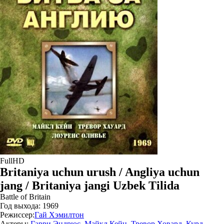
FullHD
Britaniya uchun urush / Angliya uchun
jang / Britaniya jangi Uzbek Tilida
Battle of Britain
Год выхода:
1969
Режиссер:
Гай Хэмилтон
Актеры:
Гарри Эндрюс
,
Майкл Кейн
,
Тревор Ховард
,
Курд