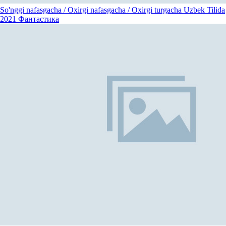
So'nggi nafasgacha / Oxirgi nafasgacha / Oxirgi turgacha Uzbek Tilida
2021
Фантастика