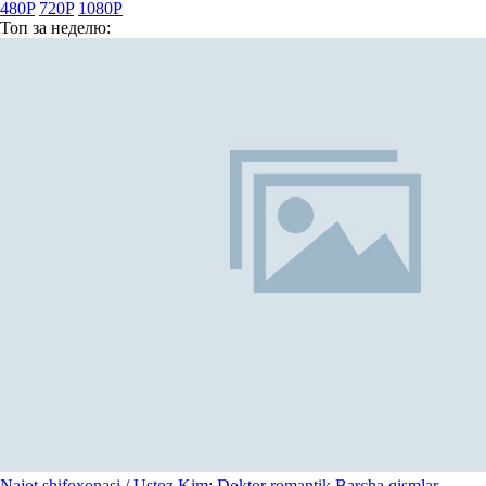
480P
720P
1080P
Топ
за неделю:
Najot shifoxonasi / Ustoz Kim: Doktor romantik Barcha qismlar