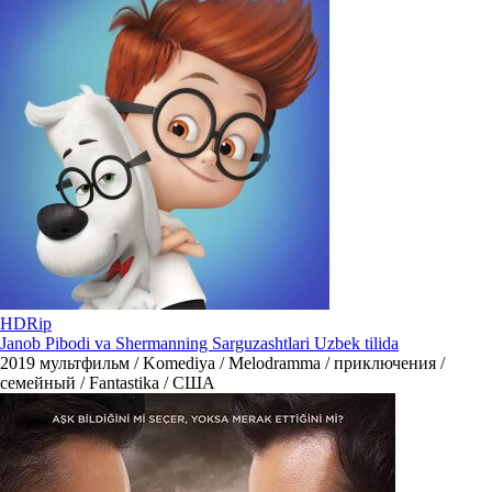
HDRip
Janob Pibodi va Shermanning Sarguzashtlari Uzbek tilida
2019
мультфильм / Komediya / Melodramma / приключения /
семейный / Fantastika / США