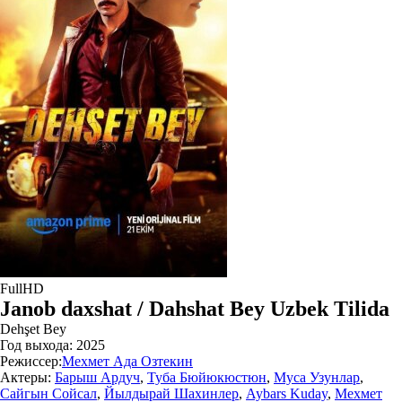
FullHD
Janob daxshat / Dahshat Bey Uzbek Tilida
Dehşet Bey
Год выхода:
2025
Режиссер:
Мехмет Ада Озтекин
Актеры:
Барыш Ардуч
,
Туба Бюйюкюстюн
,
Муса Узунлар
,
Сайгын Сойсал
,
Йылдырай Шахинлер
,
Aybars Kuday
,
Мехмет