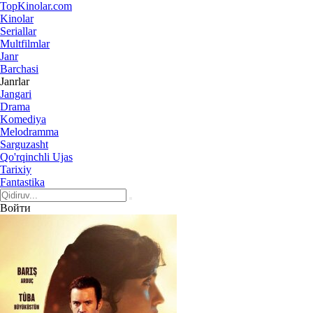
Top
Kinolar
.com
Kinolar
Seriallar
Multfilmlar
Janr
Barchasi
Janrlar
Jangari
Drama
Komediya
Melodramma
Sarguzasht
Qo'rqinchli Ujas
Tarixiy
Fantastika
Войти