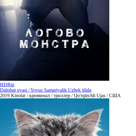
HDRip
Dahshat uyasi / Yovuz Samariyalik Uzbek tilida
2019
Kinolar / криминал / триллер / Qo'rqinchli Ujas / США