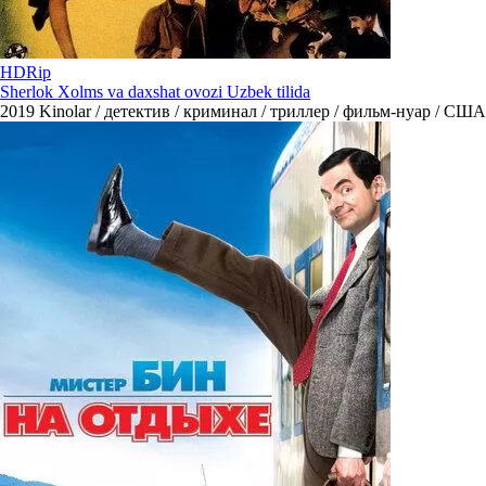
HDRip
Sherlok Xolms va daxshat ovozi Uzbek tilida
2019
Kinolar / детектив / криминал / триллер / фильм-нуар / США