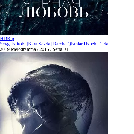
HDRip
Sevgi Iztirobi [Kara Sevda] Barcha Qismlar Uzbek Tilida
2019
Melodramma / 2015 / Seriallar