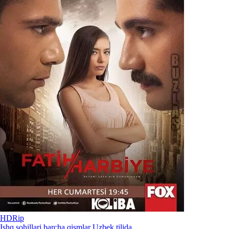
HDRip
Ishq sohillari barcha qismlar Uzbek tilida