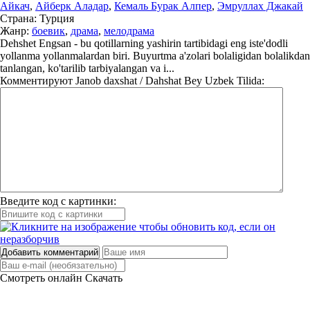
Айкач
,
Айберк Аладар
,
Кемаль Бурак Алпер
,
Эмруллах Джакай
Страна:
Турция
Жанр:
боевик
,
драма
,
мелодрама
Dehshet Engsan - bu qotillarning yashirin tartibidagi eng iste'dodli
yollanma yollanmalardan biri. Buyurtma a'zolari bolaligidan bolalikdan
tanlangan, ko'tarilib tarbiyalangan va i...
Комментируют
Janob daxshat / Dahshat Bey Uzbek Tilida:
Введите код с картинки:
Добавить комментарий
Смотреть онлайн
Скачать