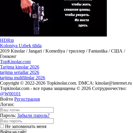
HDRip
Koloniya Uzbek tilida
2019
Kinolar / Jangari / Komediya / триллер / Fantastika / США /
Гонконг
Top
Kinolar
.com
Tarjima kinolar 2026
tarjima seriallar 2026
tarjima multfilmlar 2026
Copyright © 2022-2026 Topkinolar.com. DMCA:
kinolar@internet.ru
Topkinolar.com - все права защищены © 2026 Сотрудничество:
@W00101
Войти
Регистрация
Логин:
Пароль:
Забыли пароль?
Не запоминать меня
Войти на сайт