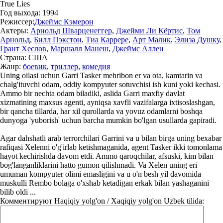
True Lies
Год выхода:
1994
Режиссер:
Джеймс Кэмерон
Актеры:
Арнольд Шварценеггер
,
Джейми Ли Кёртис
,
Том
Арнольд
,
Билл Пэкстон
,
Тиа Каррере
,
Арт Малик
,
Элиза Душку
,
Грант Хеслов
,
Маршалл Манеш
,
Джеймс Аллен
Страна:
США
Жанр:
боевик
,
триллер
,
комедия
Uning oilasi uchun Garri Tasker mehribon er va ota, kamtarin va
chalg'ituvchi odam, oddiy kompyuter sotuvchisi ish kuni yoki kechasi.
Ammo bir nechta odam biladiki, aslida Garri maxfiy davlat
xizmatining maxsus agenti, ayniqsa xavfli vazifalarga ixtisoslashgan,
bir qancha tillarda, har xil qurollarda va yovuz odamlarni boshqa
dunyoga 'yuborish' uchun barcha mumkin bo'lgan usullarda gapiradi.
Agar dahshatli arab terrorchilari Garrini va u bilan birga uning bexabar
rafiqasi Xelenni o'g'irlab ketishmaganida, agent Tasker ikki tomonlama
hayot kechirishda davom etdi. Ammo qaroqchilar, afsuski, kim bilan
bog'langanliklarini hatto gumon qilishmadi. Va Xelen uning eri
umuman kompyuter olimi emasligini va u o'n besh yil davomida
muskulli Rembo bolaga o'xshab ketadigan erkak bilan yashaganini
bilib oldi ...
Комментируют
Haqiqiy yolg'on / Xaqiqiy yolg'on Uzbek tilida: