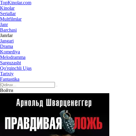
Top
Kinolar
.com
Kinolar
Seriallar
Multfilmlar
Janr
Barchasi
Janrlar
Jangari
Drama
Komediya
Melodramma
Sarguzasht
Qo'rqinchli Ujas
Tarixiy
Fantastika
Войти