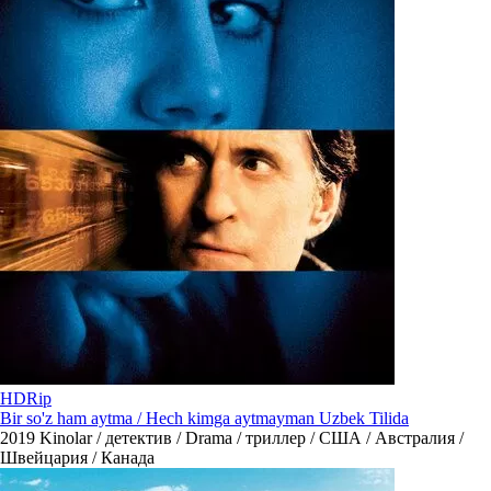
HDRip
Bir so'z ham aytma / Hech kimga aytmayman Uzbek Tilida
2019
Kinolar / детектив / Drama / триллер / США / Австралия /
Швейцария / Канада