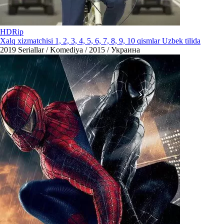
HDRip
Xalq xizmatchisi 1, 2, 3, 4, 5, 6, 7, 8, 9, 10 qismlar Uzbek tilida
2019
Seriallar / Komediya / 2015 / Украина