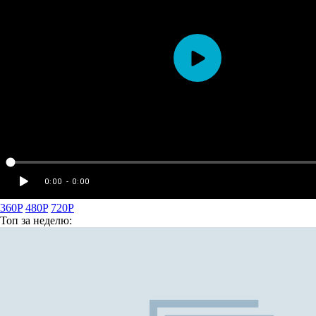
360P
480P
720P
Топ
за неделю: