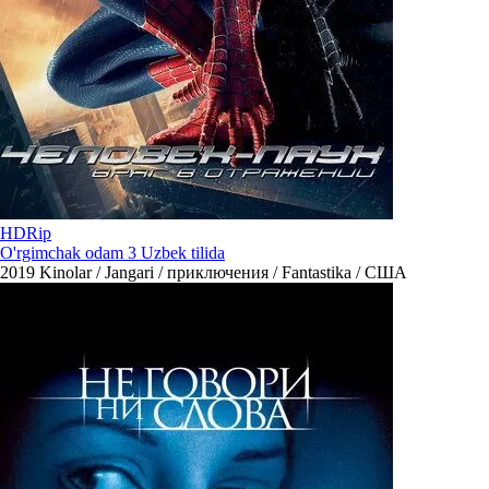
HDRip
O'rgimchak odam 3 Uzbek tilida
2019
Kinolar / Jangari / приключения / Fantastika / США