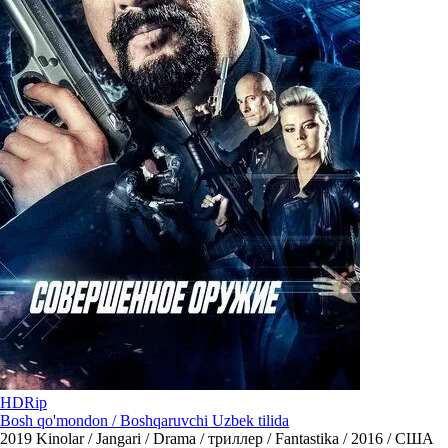
HDRip
Bosh qo'mondon / Boshqaruvchi Uzbek tilida
2019
Kinolar / Jangari / Drama / триллер / Fantastika / 2016 / США