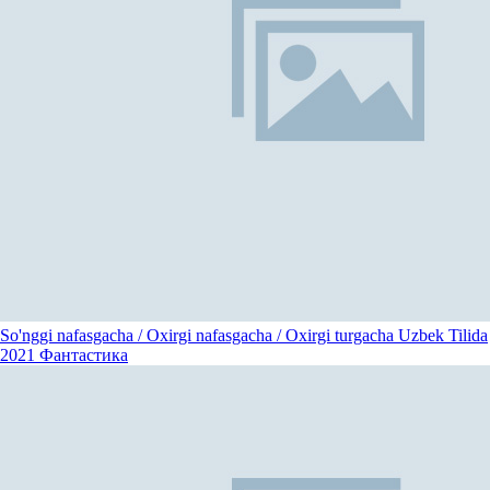
So'nggi nafasgacha / Oxirgi nafasgacha / Oxirgi turgacha Uzbek Tilida
2021
Фантастика