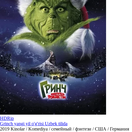
HDRip
Grinch yangi yil o'g'risi Uzbek tilida
2019
Kinolar / Komediya / семейный / фэнтези / США / Германия