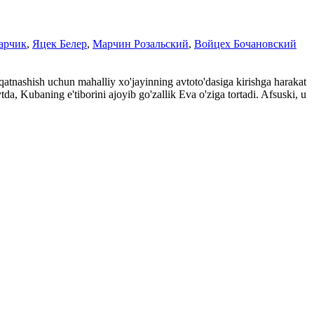
арчик
,
Яцек Белер
,
Марчин Розальский
,
Войцех Бочановский
qatnashish uchun mahalliy xo'jayinning avtoto'dasiga kirishga harakat
da, Kubaning e'tiborini ajoyib go'zallik Eva o'ziga tortadi. Afsuski, u