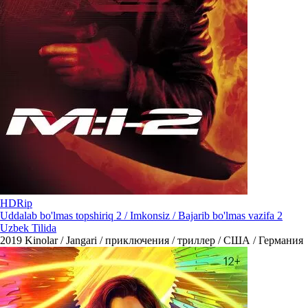
HDRip
Uddalab bo'lmas topshiriq 2 / Imkonsiz / Bajarib bo'lmas vazifa 2
Uzbek Tilida
2019
Kinolar / Jangari / приключения / триллер / США / Германия