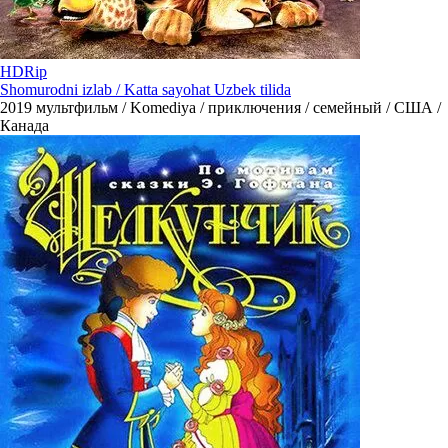
HDRip
Shomurodni izlab / Katta sayohat Uzbek tilida
2019
мультфильм / Komediya / приключения / семейный / США /
Канада