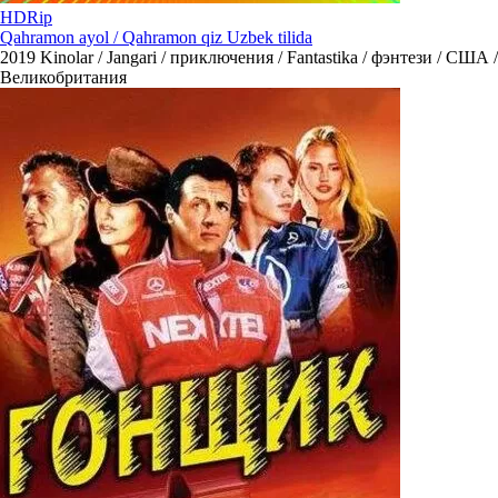
HDRip
Qahramon ayol / Qahramon qiz Uzbek tilida
2019
Kinolar / Jangari / приключения / Fantastika / фэнтези / США /
Великобритания