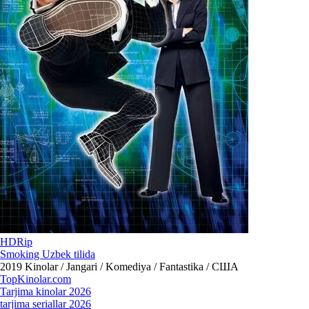
HDRip
Smoking Uzbek tilida
2019
Kinolar / Jangari / Komediya / Fantastika / США
Top
Kinolar
.com
Tarjima kinolar 2026
tarjima seriallar 2026