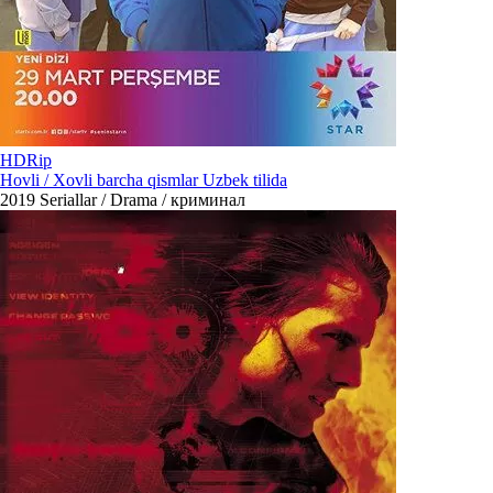
HDRip
Hovli / Xovli barcha qismlar Uzbek tilida
2019
Seriallar / Drama / криминал