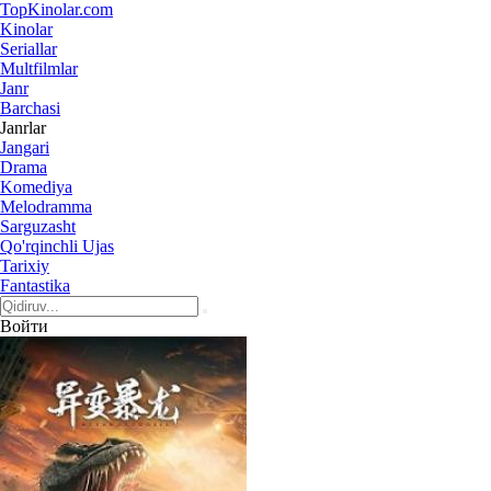
Top
Kinolar
.com
Kinolar
Seriallar
Multfilmlar
Janr
Barchasi
Janrlar
Jangari
Drama
Komediya
Melodramma
Sarguzasht
Qo'rqinchli Ujas
Tarixiy
Fantastika
Войти