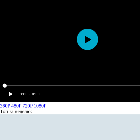
360P
480P
720P
1080P
Топ
за неделю: