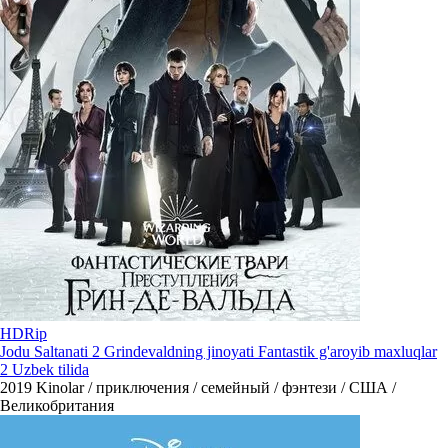
HDRip
Jodu Saltanati 2 Grindevaldning jinoyati Fantastik g'aroyib maxluqlar
2 Uzbek tilida
2019
Kinolar / приключения / семейный / фэнтези / США /
Великобритания