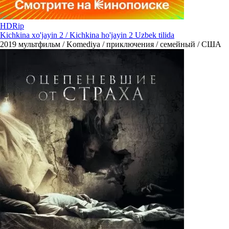
HDRip
Kichkina xo'jayin 2 / Kichkina ho'jayin 2 Uzbek tilida
2019
мультфильм / Komediya / приключения / семейный / США