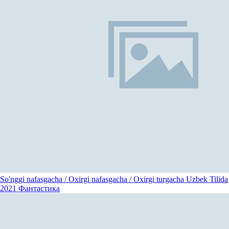
So'nggi nafasgacha / Oxirgi nafasgacha / Oxirgi turgacha Uzbek Tilida
2021
Фантастика