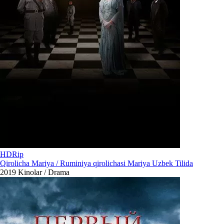
HDRip
Qirolicha Mariya / Ruminiya qirolichasi Mariya Uzbek Tilida
2019
Kinolar / Drama