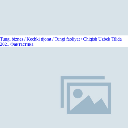
Tungi biznes / Kechki tijorat / Tungi faoliyat / Chiqish Uzbek Tilida
2021
Фантастика