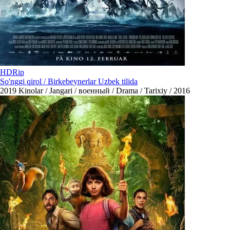
HDRip
So'nggi qirol / Birkebeynerlar Uzbek tilida
2019
Kinolar / Jangari / военный / Drama / Tarixiy / 2016