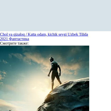
Chol va qizaloq / Katta odam, kichik sevgi Uzbek Tilida
2021
Фантастика
Смотрите
также: