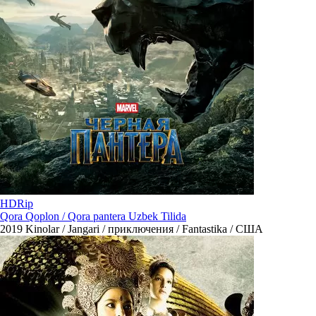
HDRip
Qora Qoplon / Qora pantera Uzbek Tilida
2019
Kinolar / Jangari / приключения / Fantastika / США