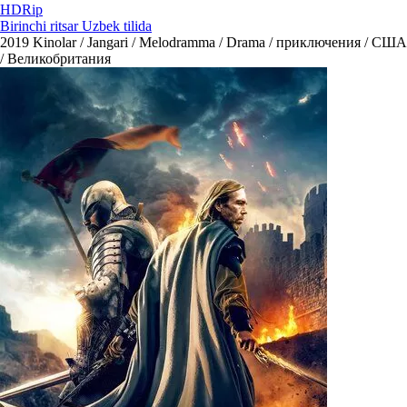
HDRip
Birinchi ritsar Uzbek tilida
2019
Kinolar / Jangari / Melodramma / Drama / приключения / США
/ Великобритания