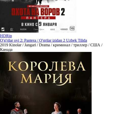
HDRip
O'g'rilar ovi 2: Pantera / O'grilar izidan 2 Uzbek Tilida
2019
Kinolar / Jangari / Drama / криминал / триллер / США /
Канада