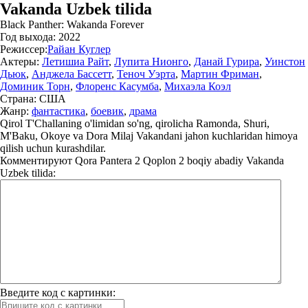
Vakanda Uzbek tilida
Black Panther: Wakanda Forever
Год выхода:
2022
Режиссер:
Райан Куглер
Актеры:
Летишиа Райт
,
Лупита Нионго
,
Данай Гурира
,
Уинстон
Дьюк
,
Анджела Бассетт
,
Теноч Уэрта
,
Мартин Фриман
,
Доминик Торн
,
Флоренс Касумба
,
Михаэла Коэл
Страна:
США
Жанр:
фантастика
,
боевик
,
драма
Qirol T'Challaning o'limidan so'ng, qirolicha Ramonda, Shuri,
M'Baku, Okoye va Dora Milaj Vakandani jahon kuchlaridan himoya
qilish uchun kurashdilar.
Комментируют
Qora Pantera 2 Qoplon 2 boqiy abadiy Vakanda
Uzbek tilida:
Введите код с картинки: