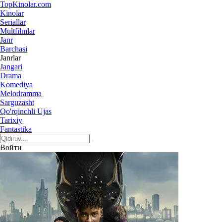
Top
Kinolar
.com
Kinolar
Seriallar
Multfilmlar
Janr
Barchasi
Janrlar
Jangari
Drama
Komediya
Melodramma
Sarguzasht
Qo'rqinchli Ujas
Tarixiy
Fantastika
Войти