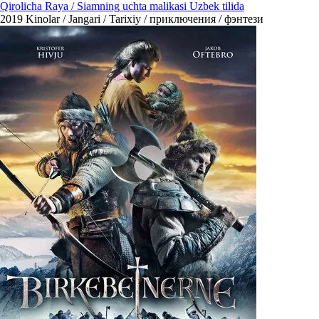
Qirolicha Raya / Siamning uchta malikasi Uzbek tilida
2019
Kinolar / Jangari / Tarixiy / приключения / фэнтези