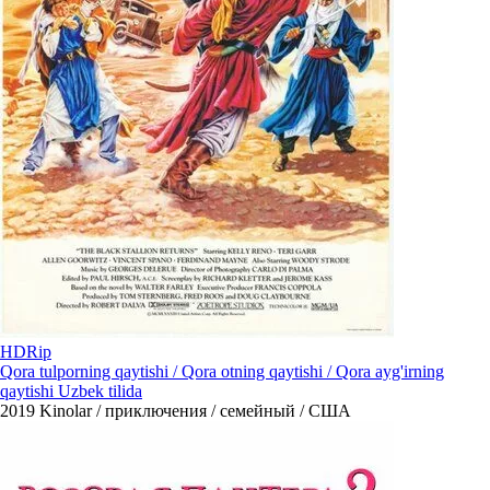
HDRip
Qora tulporning qaytishi / Qora otning qaytishi / Qora ayg'irning
qaytishi Uzbek tilida
2019
Kinolar / приключения / семейный / США