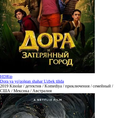
HDRip
Dora va yo'qolgan shahar Uzbek tilida
2019
Kinolar / детектив / Komediya / приключения / семейный /
США / Мексика / Австралия