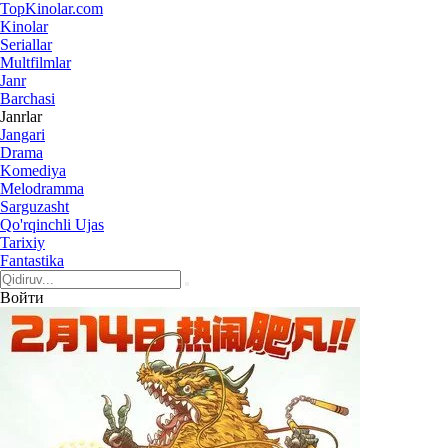
Top
Kinolar
.com
Kinolar
Seriallar
Multfilmlar
Janr
Barchasi
Janrlar
Jangari
Drama
Komediya
Melodramma
Sarguzasht
Qo'rqinchli Ujas
Tarixiy
Fantastika
Войти