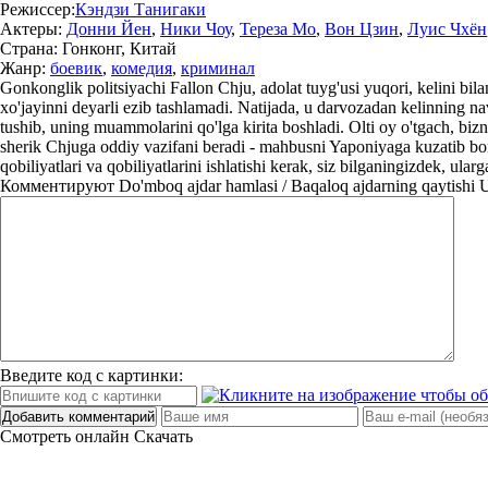
Режиссер:
Кэндзи Танигаки
Актеры:
Донни Йен
,
Ники Чоу
,
Тереза Мо
,
Вон Цзин
,
Луис Чхён
Страна:
Гонконг, Китай
Жанр:
боевик
,
комедия
,
криминал
Gonkonglik politsiyachi Fallon Chju, adolat tuyg'usi yuqori, kelini bilan
xo'jayinni deyarli ezib tashlamadi. Natijada, u darvozadan kelinning nav
tushib, uning muammolarini qo'lga kirita boshladi. Olti oy o'tgach, b
sherik Chjuga oddiy vazifani beradi - mahbusni Yaponiyaga kuzatib bor
qobiliyatlari va qobiliyatlarini ishlatishi kerak, siz bilganingizdek, ular
Комментируют
Do'mboq ajdar hamlasi / Baqaloq ajdarning qaytishi U
Введите код с картинки:
Добавить комментарий
Смотреть онлайн
Скачать