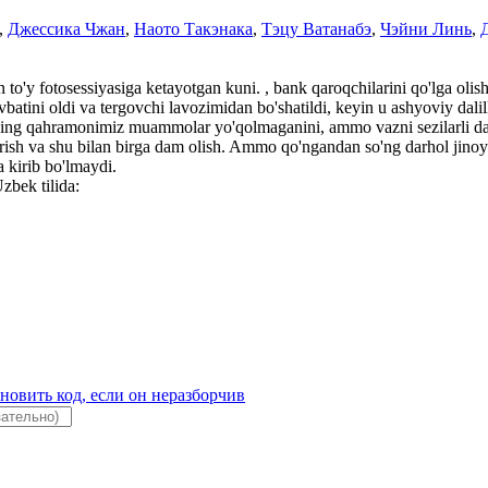
,
Джессика Чжан
,
Наото Такэнака
,
Тэцу Ватанабэ
,
Чэйни Линь
,
 to'y fotosessiyasiga ketayotgan kuni. , bank qaroqchilarini qo'lga olish
batini oldi va tergovchi lavozimidan bo'shatildi, keyin u ashyoviy dalil
izning qahramonimiz muammolar yo'qolmaganini, ammo vazni sezilarli da
ish va shu bilan birga dam olish. Ammo qo'ngandan so'ng darhol jinoyat
ga kirib bo'lmaydi.
zbek tilida: