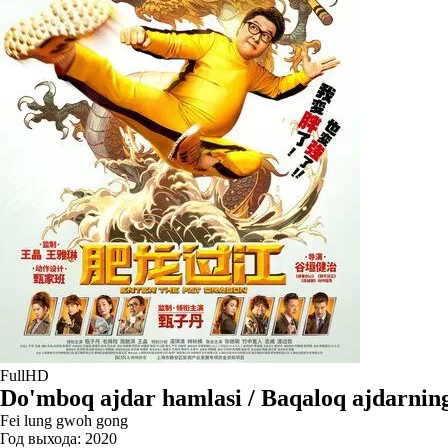
FullHD
Do'mboq ajdar hamlasi / Baqaloq ajdarning 
Fei lung gwoh gong
Год выхода:
2020