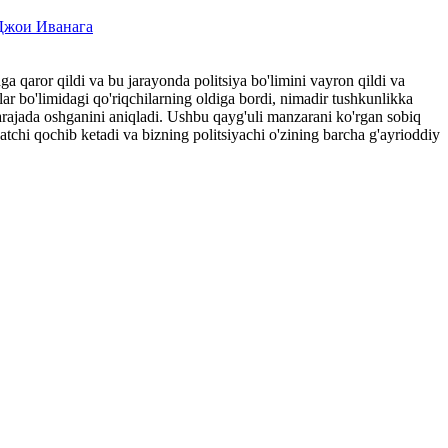
Джои Иванага
ga qaror qildi va bu jarayonda politsiya bo'limini vayron qildi va
lar bo'limidagi qo'riqchilarning oldiga bordi, nimadir tushkunlikka
rajada oshganini aniqladi. Ushbu qayg'uli manzarani ko'rgan sobiq
chi qochib ketadi va bizning politsiyachi o'zining barcha g'ayrioddiy