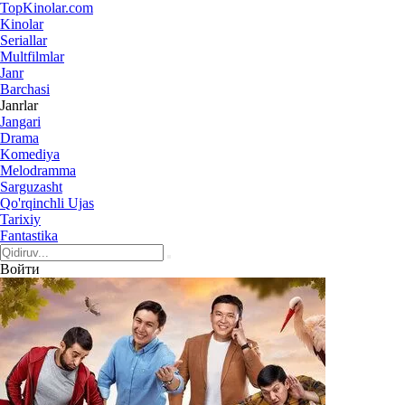
Top
Kinolar
.com
Kinolar
Seriallar
Multfilmlar
Janr
Barchasi
Janrlar
Jangari
Drama
Komediya
Melodramma
Sarguzasht
Qo'rqinchli Ujas
Tarixiy
Fantastika
Войти