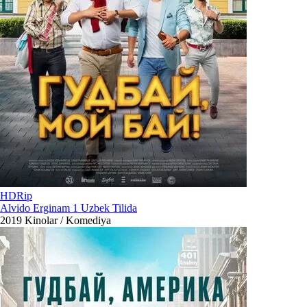
HDRip
Alvido Erginam 1 Uzbek Tilida
2019
Kinolar / Komediya