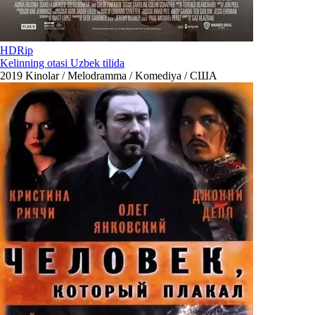
HDRip
Kelinning otasi Uzbek tilida
2019
Kinolar / Melodramma / Komediya / США