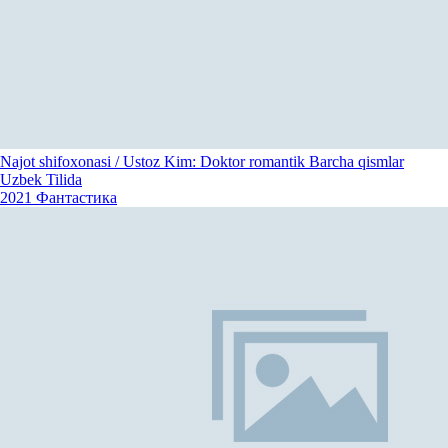
Najot shifoxonasi / Ustoz Kim: Doktor romantik Barcha qismlar
Uzbek Tilida
2021
Фантастика