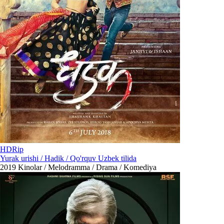
HDRip
Yurak urishi / Hadik / Qo'rquv Uzbek tilida
2019
Kinolar / Melodramma / Drama / Komediya