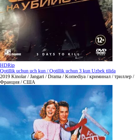
HDRip
Qotillik uchun uch kun / Qotillik uchun 3 kun Uzbek tilida
2019
Kinolar / Jangari / Drama / Komediya / криминал / триллер /
Франция / США