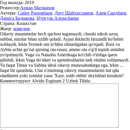
Год выхода:
2019
Режиссер:
Анвар Матжанов
Актеры:
Сабит Рахимбаев
,
Даут Шайхисламов
,
Азим Саидбаев
,
Дарига Бадыкова
,
Нургуль Алпысбаева
Страна:
Казахстан
Жанр:
комедия
Oilaviy muammolar hech qachon tugamaydi, chunki nikoh uzoq
suhbat, nizolar bilan uzilib qoladi. Ayjan ikkinchi farzandli bo'lishni
xohlaydi, lekin Yermek uni to'ldira olmasligidan qo'rqadi. Baxt va
Aybin uchta go'zal qizning ota-onasi, ammo ota o'g'il topish umidini
yo'qotmaydi. Vaga va Natasha Amerikaga ko'chib o'tishga qaror
qilishdi, lekin Vaga do'stlari va qarindoshlarini tark etishni xohlamaydi.
Va faqat Timur va Sabina ideal oilaviy munosabatlarga ega, lekin ...
faqat bir qarashda. Ular o'zlarining oilaviy muammolarini hal qila
oladilarmi yoki xotinlar yana 'Xayr, sotib oldim' deyishlari kerakmi?
Комментируют
Alvido Erginam 2 Uzbek Tilida: