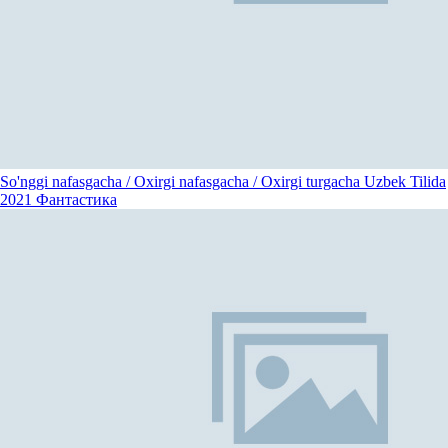
So'nggi nafasgacha / Oxirgi nafasgacha / Oxirgi turgacha Uzbek Tilida
2021
Фантастика