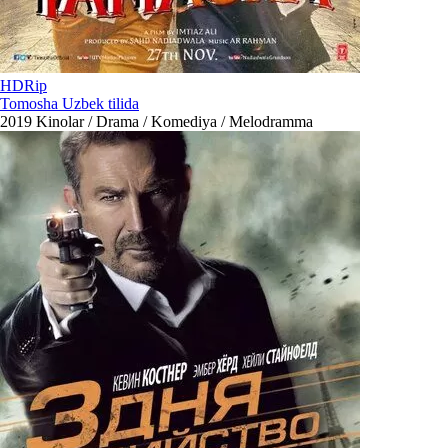
HDRip
Tomosha Uzbek tilida
2019
Kinolar / Drama / Komediya / Melodramma