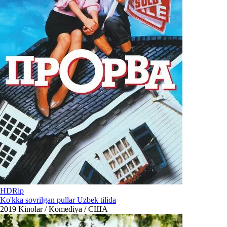
HDRip
Ko'kka sovrilgan pullar Uzbek tilida
2019
Kinolar / Komediya / США