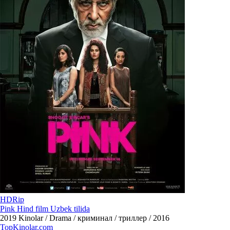
HDRip
Pink Hind film Uzbek tilida
2019
Kinolar / Drama / криминал / триллер / 2016
Top
Kinolar
.com