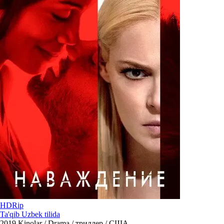
HDRip
Ta'qib Uzbek tilida
2019
Kinolar / Drama / триллер / США