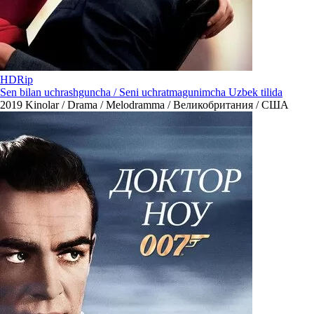
HDRip
Sen bilan uchrashguncha / Seni uchratmagunimcha Uzbek tilida
2019
Kinolar / Drama / Melodramma / Великобритания / США