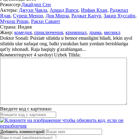
Режиссер:
Джайдип Сен
Актеры:
Джухи Чавла
,
Аршад Варси
,
Ирфан Кхан
,
Раджпал
Ядав
,
Суреш Менон
,
Дия Мирза
,
Раджат Капур
,
Закир Хуссайн
,
Мукеш Риши
,
Ракхи Савант
Страна:
Индия
Жанр:
комедия
,
приключения
,
криминал
,
драма
,
мюзикл
Doktor Sonali: Psixiatr sifatida u bemor emasligini biladi, lekin ayol
sifatida ular nafaqat ong, balki yurakdan ham yordam berishlariga
qat'iy ishonadi. Raja haqiqiy g'azablangan...
Комментируют
4 savdoyi Uzbek Tilida:
Введите код с картинки:
Добавить комментарий