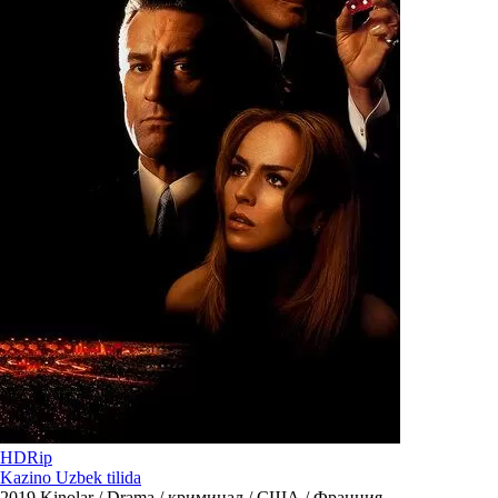
HDRip
Kazino Uzbek tilida
2019
Kinolar / Drama / криминал / США / Франция