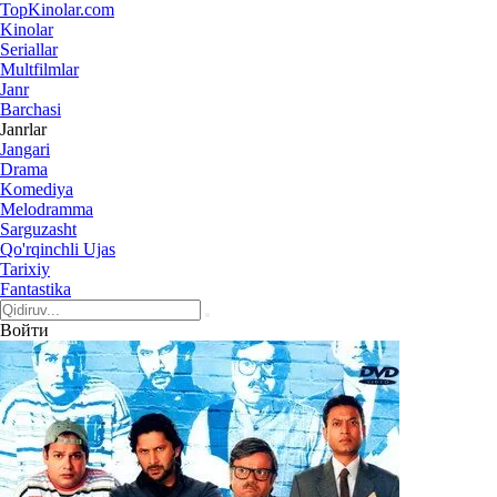
Top
Kinolar
.com
Kinolar
Seriallar
Multfilmlar
Janr
Barchasi
Janrlar
Jangari
Drama
Komediya
Melodramma
Sarguzasht
Qo'rqinchli Ujas
Tarixiy
Fantastika
Войти