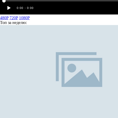
480P
720P
1080P
Топ
за неделю: