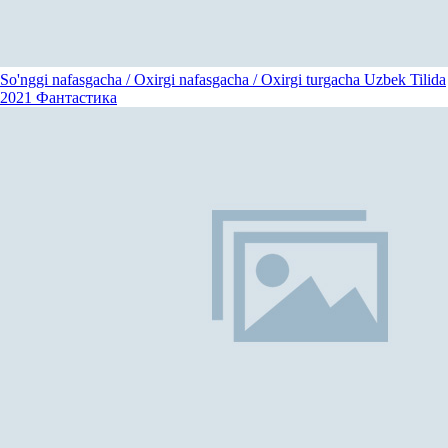
So'nggi nafasgacha / Oxirgi nafasgacha / Oxirgi turgacha Uzbek Tilida
2021
Фантастика