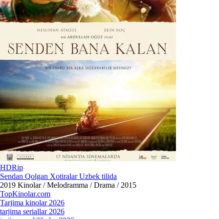
HDRip
Sendan Qolgan Xotiralar Uzbek tilida
2019
Kinolar / Melodramma / Drama / 2015
Top
Kinolar
.com
Tarjima kinolar 2026
tarjima seriallar 2026