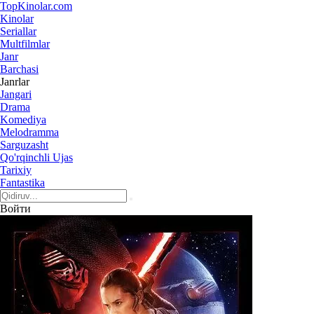
Top
Kinolar
.com
Kinolar
Seriallar
Multfilmlar
Janr
Barchasi
Janrlar
Jangari
Drama
Komediya
Melodramma
Sarguzasht
Qo'rqinchli Ujas
Tarixiy
Fantastika
Войти