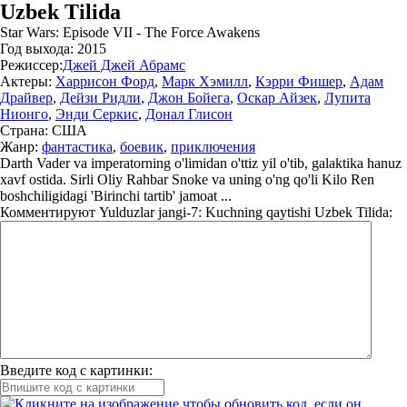
Uzbek Tilida
Star Wars: Episode VII - The Force Awakens
Год выхода:
2015
Режиссер:
Джей Джей Абрамс
Актеры:
Харрисон Форд
,
Марк Хэмилл
,
Кэрри Фишер
,
Адам
Драйвер
,
Дейзи Ридли
,
Джон Бойега
,
Оскар Айзек
,
Лупита
Нионго
,
Энди Серкис
,
Донал Глисон
Страна:
США
Жанр:
фантастика
,
боевик
,
приключения
Darth Vader va imperatorning o'limidan o'ttiz yil o'tib, galaktika hanuz
xavf ostida. Sirli Oliy Rahbar Snoke va uning o'ng qo'li Kilo Ren
boshchiligidagi 'Birinchi tartib' jamoat ...
Комментируют
Yulduzlar jangi-7: Kuchning qaytishi Uzbek Tilida:
Введите код с картинки: