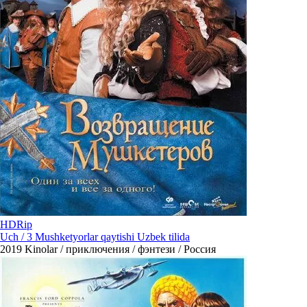
HDRip
Uch / 3 Mushketyorlar qaytishi Uzbek tilida
2019
Kinolar / приключения / фэнтези / Россия