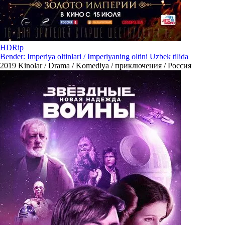
HDRip
Bender: Imperiya oltinlari / Imperiyaning oltini Uzbek tilida
2019
Kinolar / Drama / Komediya / приключения / Россия