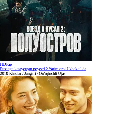
HDRip
Pusanga ketayotgan poyezd 2 Yarim orol Uzbek tilida
2019
Kinolar / Jangari / Qo'rqinchli Ujas