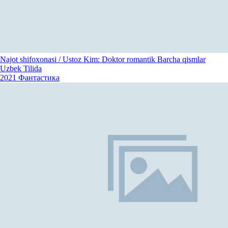
Najot shifoxonasi / Ustoz Kim: Doktor romantik Barcha qismlar
Uzbek Tilida
2021
Фантастика