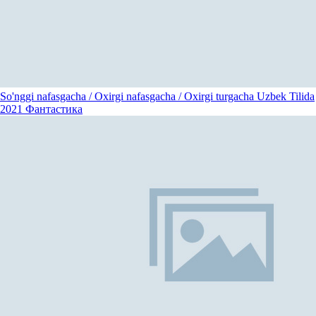
So'nggi nafasgacha / Oxirgi nafasgacha / Oxirgi turgacha Uzbek Tilida
2021
Фантастика