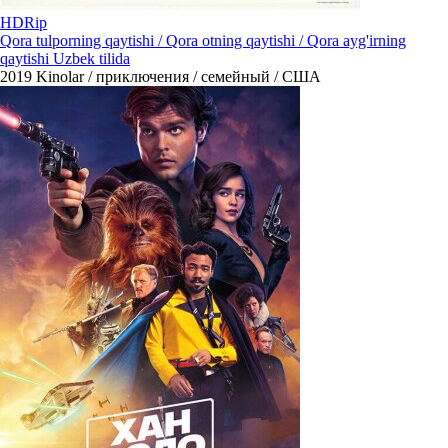
HDRip
Qora tulporning qaytishi / Qora otning qaytishi / Qora ayg'irning
qaytishi Uzbek tilida
2019
Kinolar / приключения / семейный / США