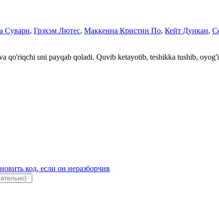
а Сувари
,
Грэхэм Лютес
,
Маккенна Кристин По
,
Кейт Дункан
,
С
 qo'riqchi uni payqab qoladi. Quvib ketayotib, teshikka tushib, oyog'ini 