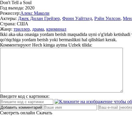
Don't Tell a Soul
Год выхода:
2020
Режиссер:
Алекс Маколи
Актеры:
Джек Дилан Грейзер
,
Финн Уайтхед
,
Рэйн Уилсон
,
Мен
Страна:
США
Жанр:
триллер
,
драма
,
криминал
Ikki aka-uka onasiga yordam berish maqsadida uyni o'g'irlab ketishadi va
qo'riqchiga yordam berish yoki bermaslikni hal qilishlari kerak.
Комментируют
Hech kimga aytma Uzbek tilida:
Введите код с картинки:
Добавить комментарий
Смотреть онлайн
Скачать