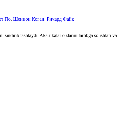
ет По
,
Шеннон Коган
,
Ричард Файк
sindirib tashlaydi. Aka-ukalar o'zlarini tartibga solishlari va