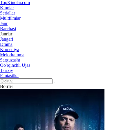
Top
Kinolar
.com
Kinolar
Seriallar
Multfilmlar
Janr
Barchasi
Janrlar
Jangari
Drama
Komediya
Melodramma
Sarguzasht
Qo'rqinchli Ujas
Tarixiy
Fantastika
Войти