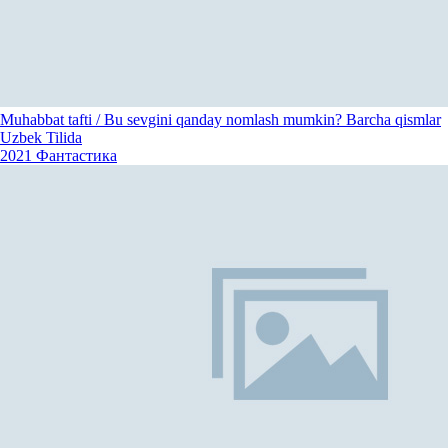
Muhabbat tafti / Bu sevgini qanday nomlash mumkin? Barcha qismlar
Uzbek Tilida
2021
Фантастика