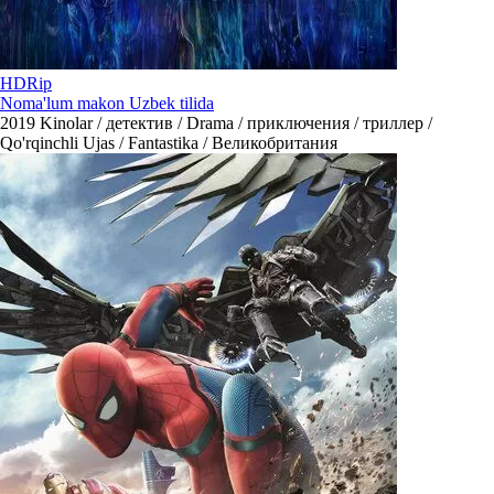
HDRip
Noma'lum makon Uzbek tilida
2019
Kinolar / детектив / Drama / приключения / триллер /
Qo'rqinchli Ujas / Fantastika / Великобритания