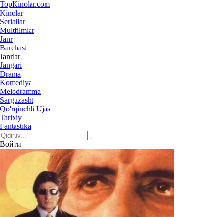
Top
Kinolar
.com
Kinolar
Seriallar
Multfilmlar
Janr
Barchasi
Janrlar
Jangari
Drama
Komediya
Melodramma
Sarguzasht
Qo'rqinchli Ujas
Tarixiy
Fantastika
Войти