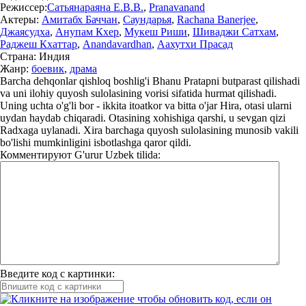
Режиссер:
Сатьянараяна Е.В.В.
,
Pranavanand
Актеры:
Амитабх Баччан
,
Саундарья
,
Rachana Banerjee
,
Джаясудха
,
Анупам Кхер
,
Мукеш Риши
,
Шиваджи Сатхам
,
Раджеш Кхаттар
,
Anandavardhan
,
Аахутхи Прасад
Страна:
Индия
Жанр:
боевик
,
драма
Barcha dehqonlar qishloq boshlig'i Bhanu Pratapni butparast qilishadi
va uni ilohiy quyosh sulolasining vorisi sifatida hurmat qilishadi.
Uning uchta o'g'li bor - ikkita itoatkor va bitta o'jar Hira, otasi ularni
uydan haydab chiqaradi. Otasining xohishiga qarshi, u sevgan qizi
Radxaga uylanadi. Xira barchaga quyosh sulolasining munosib vakili
bo'lishi mumkinligini isbotlashga qaror qildi.
Комментируют
G'urur Uzbek tilida:
Введите код с картинки: