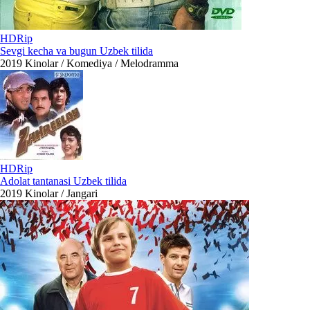
HDRip
Sevgi kecha va bugun Uzbek tilida
2019
Kinolar / Komediya / Melodramma
HDRip
Adolat tantanasi Uzbek tilida
2019
Kinolar / Jangari