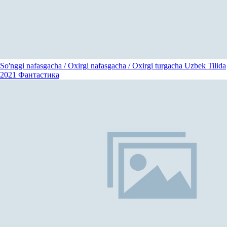
So'nggi nafasgacha / Oxirgi nafasgacha / Oxirgi turgacha Uzbek Tilida
2021
Фантастика