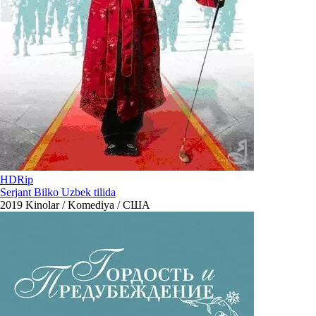
HDRip
Serjant Bilko Uzbek tilida
2019
Kinolar / Komediya / США