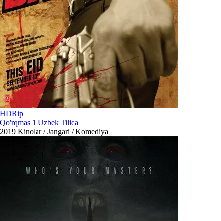
HDRip
Qo'rqmas 1 Uzbek Tilida
2019
Kinolar / Jangari / Komediya