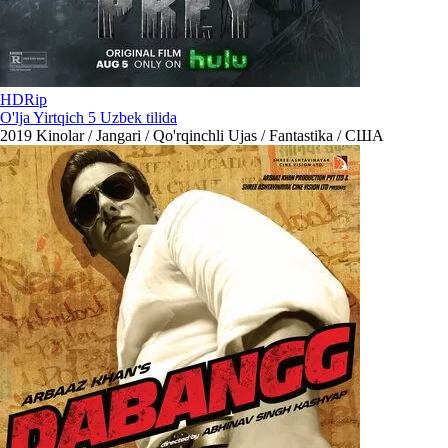
HDRip
O'lja Yirtqich 5 Uzbek tilida
2019
Kinolar / Jangari / Qo'rqinchli Ujas / Fantastika / США