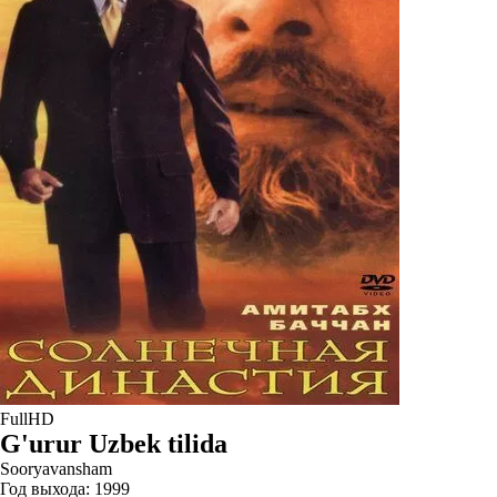
FullHD
G'urur Uzbek tilida
Sooryavansham
Год выхода:
1999