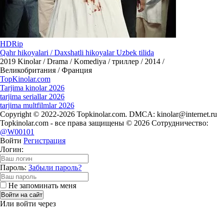
HDRip
Qahr hikoyalari / Daxshatli hikoyalar Uzbek tilida
2019
Kinolar / Drama / Komediya / триллер / 2014 /
Великобритания / Франция
Top
Kinolar
.com
Tarjima kinolar 2026
tarjima seriallar 2026
tarjima multfilmlar 2026
Copyright © 2022-2026 Topkinolar.com. DMCA:
kinolar@internet.ru
Topkinolar.com - все права защищены © 2026 Сотрудничество:
@W00101
Войти
Регистрация
Логин:
Пароль:
Забыли пароль?
Не запоминать меня
Войти на сайт
Или войти через