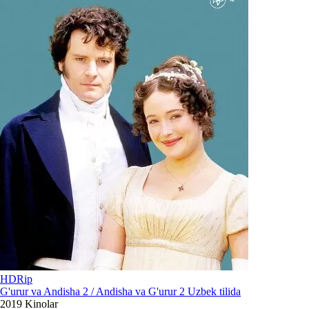
HDRip
G'urur va Andisha 2 / Andisha va G'urur 2 Uzbek tilida
2019
Kinolar