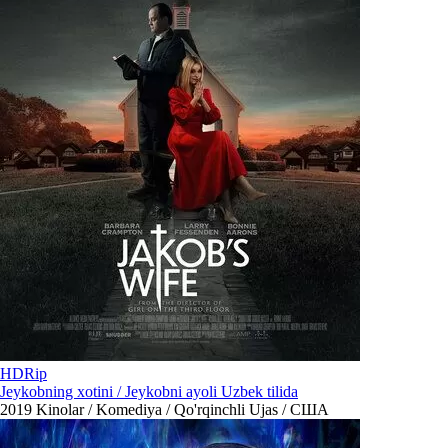
HDRip
Jeykobning xotini / Jeykobni ayoli Uzbek tilida
2019
Kinolar / Komediya / Qo'rqinchli Ujas / США