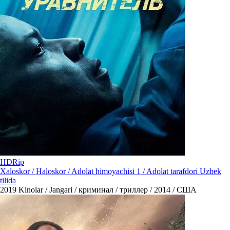
HDRip
Xaloskor / Haloskor / Adolat himoyachisi 1 / Adolat tarafdori Uzbek
tilida
2019
Kinolar / Jangari / криминал / триллер / 2014 / США