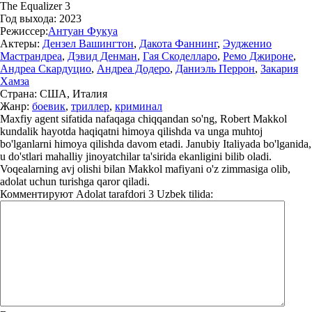
The Equalizer 3
Год выхода:
2023
Режиссер:
Антуан Фукуа
Актеры:
Дензел Вашингтон
,
Дакота Фаннинг
,
Эудженио
Мастрандреа
,
Дэвид Денман
,
Гая Скоделларо
,
Ремо Джироне
,
Андреа Скардуцио
,
Андреа Додеро
,
Даниэль Перрон
,
Закария
Хамза
Страна:
США, Италия
Жанр:
боевик
,
триллер
,
криминал
Maxfiy agent sifatida nafaqaga chiqqandan so'ng, Robert Makkol
kundalik hayotda haqiqatni himoya qilishda va unga muhtoj
bo'lganlarni himoya qilishda davom etadi. Janubiy Italiyada bo'lganida,
u do'stlari mahalliy jinoyatchilar ta'sirida ekanligini bilib oladi.
Voqealarning avj olishi bilan Makkol mafiyani o'z zimmasiga olib,
adolat uchun turishga qaror qiladi.
Комментируют
Adolat tarafdori 3 Uzbek tilida: