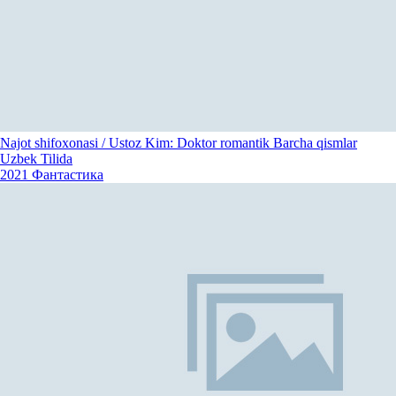
Najot shifoxonasi / Ustoz Kim: Doktor romantik Barcha qismlar
Uzbek Tilida
2021
Фантастика