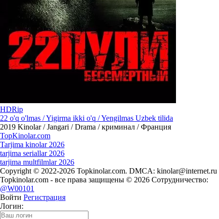
HDRip
22 o'q o'lmas / Yigirma ikki o'q / Yengilmas Uzbek tilida
2019
Kinolar / Jangari / Drama / криминал / Франция
Top
Kinolar
.com
Tarjima kinolar 2026
tarjima seriallar 2026
tarjima multfilmlar 2026
Copyright © 2022-2026 Topkinolar.com. DMCA:
kinolar@internet.ru
Topkinolar.com - все права защищены © 2026 Сотрудничество:
@W00101
Войти
Регистрация
Логин: