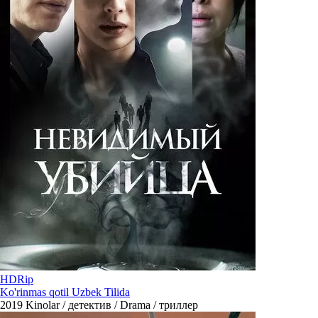
HDRip
Ko'rinmas qotil Uzbek Tilida
2019
Kinolar / детектив / Drama / триллер