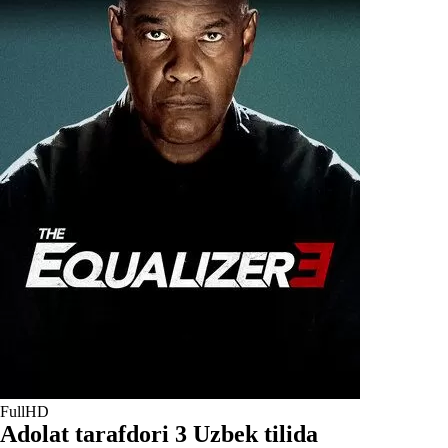
FullHD
Adolat tarafdori 3 Uzbek tilida