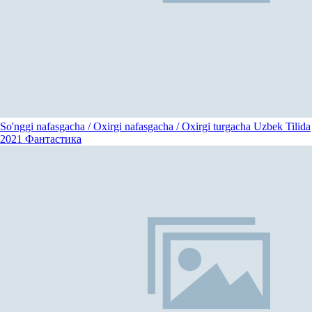
So'nggi nafasgacha / Oxirgi nafasgacha / Oxirgi turgacha Uzbek Tilida
2021
Фантастика