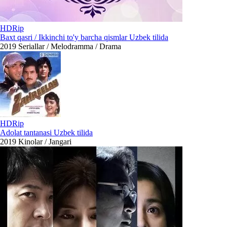
HDRip
Baxt qasri / Ikkinchi to'y barcha qismlar Uzbek tilida
2019
Seriallar / Melodramma / Drama
HDRip
Adolat tantanasi Uzbek tilida
2019
Kinolar / Jangari