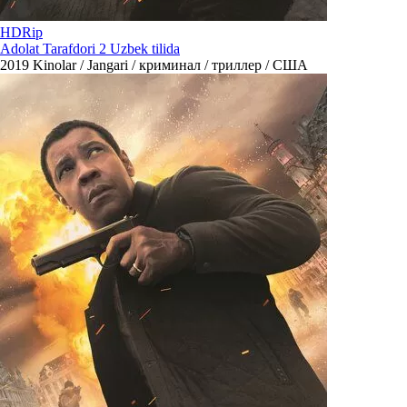
HDRip
Adolat Tarafdori 2 Uzbek tilida
2019
Kinolar / Jangari / криминал / триллер / США