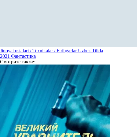
Jinoyat ustalari / Texnikalar / Firibgarlar Uzbek Tilida
2021
Фантастика
Смотрите
также: