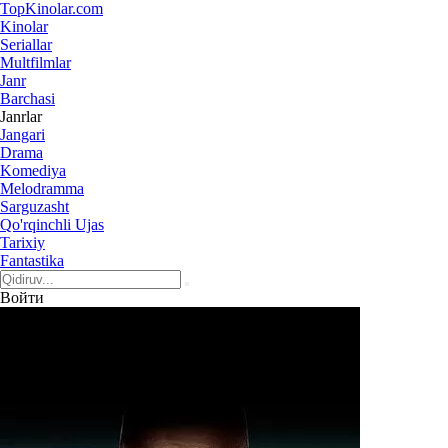
Top
Kinolar
.com
Kinolar
Seriallar
Multfilmlar
Janr
Barchasi
Janrlar
Jangari
Drama
Komediya
Melodramma
Sarguzasht
Qo'rqinchli Ujas
Tarixiy
Fantastika
Войти