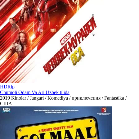
HDRip
Chumoli Odam Va Ari Uzbek tilida
2019
Kinolar / Jangari / Komediya / приключения / Fantastika /
США