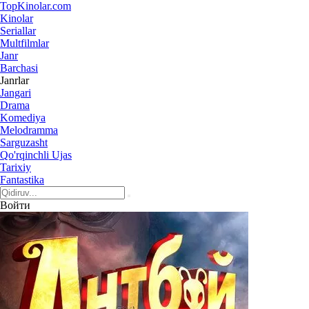
Top
Kinolar
.com
Kinolar
Seriallar
Multfilmlar
Janr
Barchasi
Janrlar
Jangari
Drama
Komediya
Melodramma
Sarguzasht
Qo'rqinchli Ujas
Tarixiy
Fantastika
Войти