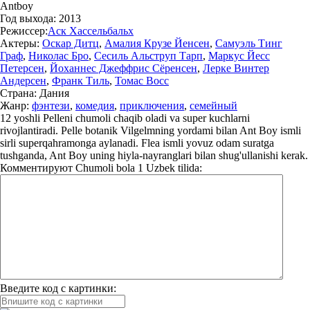
Antboy
Год выхода:
2013
Режиссер:
Аск Хассельбальх
Актеры:
Оскар Дитц
,
Амалия Крузе Йенсен
,
Самуэль Тинг
Граф
,
Николас Бро
,
Сесиль Альструп Тарп
,
Маркус Йесс
Петерсен
,
Йоханнес Джеффрис Сёренсен
,
Лерке Винтер
Андерсен
,
Франк Тиль
,
Томас Восс
Страна:
Дания
Жанр:
фэнтези
,
комедия
,
приключения
,
семейный
12 yoshli Pelleni chumoli chaqib oladi va super kuchlarni
rivojlantiradi. Pelle botanik Vilgelmning yordami bilan Ant Boy ismli
sirli superqahramonga aylanadi. Flea ismli yovuz odam suratga
tushganda, Ant Boy uning hiyla-nayranglari bilan shug'ullanishi kerak.
Комментируют
Chumoli bola 1 Uzbek tilida:
Введите код с картинки: