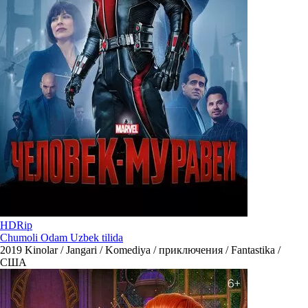
HDRip
Chumoli Odam Uzbek tilida
2019
Kinolar / Jangari / Komediya / приключения / Fantastika /
США