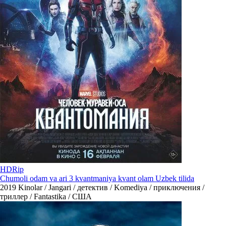
HDRip
Chumoli odam va ari 3 kvantmaniya kvant olam Uzbek tilida
2019
Kinolar / Jangari / детектив / Komediya / приключения /
триллер / Fantastika / США