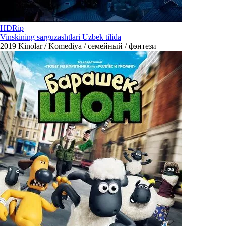
HDRip
Vinskining sarguzashtlari Uzbek tilida
2019
Kinolar / Komediya / семейный / фэнтези