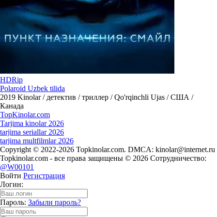
HDRip
Polaroid Uzbek tilida
2019
Kinolar / детектив / триллер / Qo'rqinchli Ujas / США /
Канада
Top
Kinolar
.com
Tarjima kinolar 2026
tarjima seriallar 2026
tarjima multfilmlar 2026
Copyright © 2022-2026 Topkinolar.com. DMCA:
kinolar@internet.ru
Topkinolar.com - все права защищены © 2026 Сотрудничество:
@W00101
Войти
Регистрация
Логин:
Пароль:
Забыли пароль?