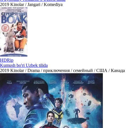
2019
Kinolar / Jangari / Komediya
HDRip
Kumush bo'ri Uzbek tilida
2019
Kinolar / Drama / приключения / семейный / США / Канада